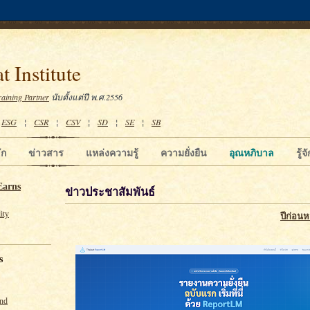
t Institute
raining Partner
นับตั้งแต่ปี พ.ศ.2556
¦
ESG
¦
CSR
¦
CSV
¦
SD
¦
SE
¦
SB
ัก
ข่าวสาร
แหล่งความรู้
ความยั่งยืน
อุณหภิบาล
รู้
Earns
ข่าวประชาสัมพันธ์
ity
ปีก่อนห
s
und