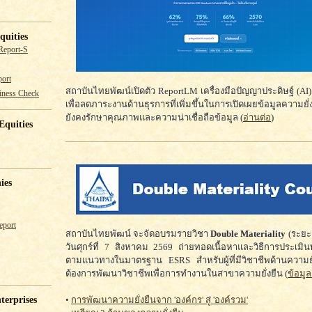
quities
Report-S
ort
สถาบันไทยพัฒน์เปิดตัว ReportLM เครื่องมือปัญญาประดิษฐ์ (AI
iness Check
เพื่อลดภาระงานด้านธุรการที่เพิ่มขึ้นในการเปิดเผยข้อมูลความยั
ยังคงรักษาคุณภาพและความน่าเชื่อถือข้อมูล (
อ่านต่อ
)
Equities
ies
eport
สถาบันไทยพัฒน์ จะจัดอบรมรายวิชา
Double Materiality
(ระยะเ
วันศุกร์ที่ 7 สิงหาคม 2569 ถ่ายทอดเนื้อหาและวิธีการประเมิ
ตามแนวทางในมาตรฐาน ESRS สำหรับผู้ที่มีวิชาชีพด้านความยั่ง
ต้องการพัฒนาวิชาชีพเพื่อการทำงานในสาขาความยั่งยืน (
ข้อมูล
•
การพัฒนาความยั่งยืนจาก 'องค์กร' สู่ 'องค์รวม'
terprises