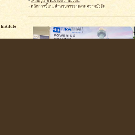
•
เหรียญ 2 ด้านของความยั่งยืน
•
หลักการชี้แนะสำหรับการรายงานความยั่งยืน
Institute
G ปี 2569
สถาบันไทยพัฒน์ มอบประกาศนียบัตร ESG Emerging Company แ
ไทย จำกัด (มหาชน) (TRT) ในฐานะบริษัทที่มีการดำเนินงานโด
สิ่งแวดล้อม สังคม และธรรมาภิบาล กลุ่ม ESG Emerging ประจ
การคัดเลือกจาก 931 หลักทรัพย์จดทะเบียน (
รายละเอียด
)