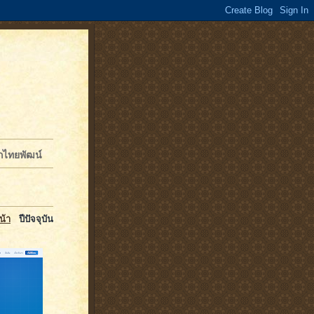
จักไทยพัฒน์
น้า
ปีปัจจุบัน