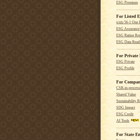
ESG Premium
For Listed E
แบบ 56-1 One 
ESG Assurance
ESG Rating Rep
ESG Data Read
For Private 
ESG Private
ESG Profile
For Compan
CSR-in-process
Shared Value
Sustainability R
SDG Impact
ESG Credit
AI Tools
For State En