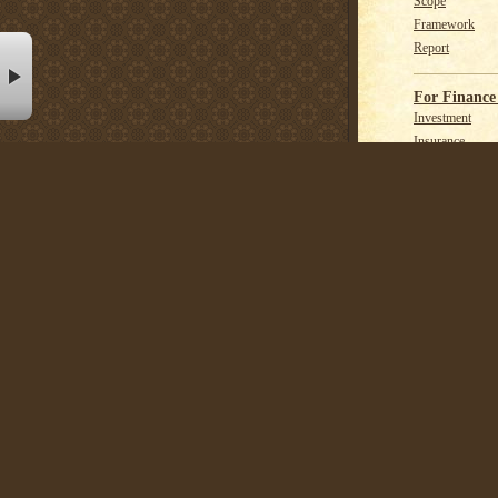
Scope
Framework
Report
st
For Finance 
Investment
Insurance
Banking
ทิศทาง ES