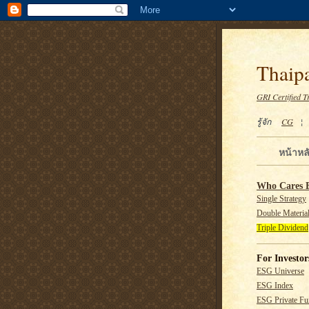
Thaipa
GRI Certified T
รู้จัก
CG
หน้าหล
Who Cares 
Single Strategy
Double Material
Triple Dividend
For Investor
ESG Universe
ESG Index
ESG Private F