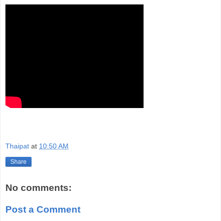
Thaipat
at
10:50 AM
Share
No comments:
Post a Comment