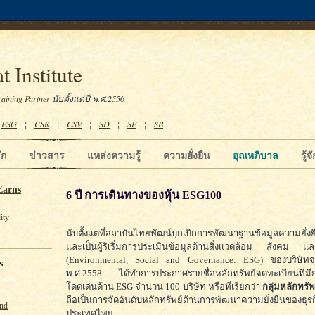
t Institute
raining Partner
นับตั้งแต่ปี พ.ศ.2556
¦
ESG
¦
CSR
¦
CSV
¦
SD
¦
SE
¦
SB
ัก
ข่าวสาร
แหล่งความรู้
ความยั่งยืน
อุณหภิบาล
รู้
Earns
6 ปี การเดินทางของหุ้น ESG100
ity
นับตั้งแต่ที่สถาบันไทยพัฒน์บุกเบิกการพัฒนาฐานข้อมูลความยั่ง
และเป็นผู้ริเริ่มการประเมินข้อมูลด้านสิ่งแวดล้อม สังคม 
(Environmental, Social and Governance: ESG) ของบริษัทจ
s
พ.ศ.2558 ได้ทำการประกาศรายชื่อหลักทรัพย์จดทะเบียนที่มี
โดดเด่นด้าน ESG จำนวน 100 บริษัท หรือที่เรียกว่า
กลุ่มหลักทรั
ถือเป็นการจัดอันดับหลักทรัพย์ด้านการพัฒนาความยั่งยืนของธุรก
und
ประเทศไทย