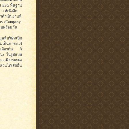
น ESG พื้นฐาน
ะห์เชิงลึก
รดำเนินงานที่
์กร (Company-
่ไปพร้อมกัน
ลที่บริษัทเปิด
่เป็นภาระแก่
ะเดียวกัน ก็
ารณะ ในรูปแบบ
และเพียงพอต่อ
่วนได้เสียอื่น