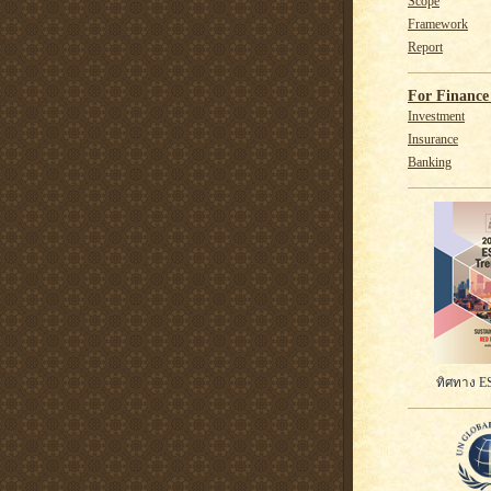
Scope
Framework
Report
For Finance 
Investment
Insurance
Banking
ทิศทาง ES