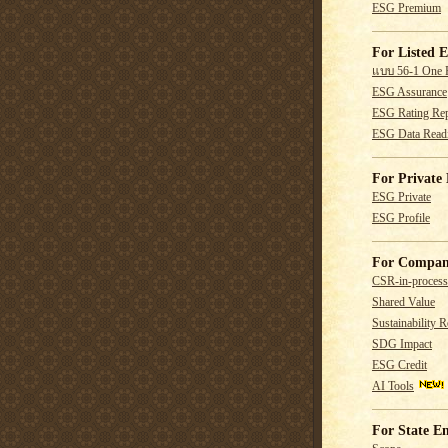
ESG Premium
For Listed E
แบบ 56-1 One 
ESG Assurance
ESG Rating Rep
ESG Data Read
For Private 
ESG Private
ESG Profile
For Compan
CSR-in-process
Shared Value
Sustainability R
SDG Impact
ESG Credit
AI Tools
For State En