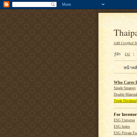
Thaipa
GRI Certified T
รู้จัก
CG
หน้าหล
Who Cares 
Single Strategy
Double Material
Triple Dividend
For Investor
ESG Universe
ESG Index
ESG Private F