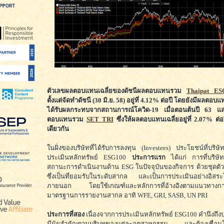
ตัวเลขผลตอบแทนเฉลี่ยของดัชนีผลตอบแทนรวม
Thaipat E
ตั้งแต่จัดทำดัชนี (30 มิ.ย. 58) อยู่ที่ 4.12% ต่อปี โดยยังมีผลตอบ
ได้รับผลกระทบจากสถานการณ์โควิด-19 เมื่อตอนต้นปี 63 แ
ตอบแทนรวม
SET TRI
ซึ่งให้ผลตอบแทนเฉลี่ยอยู่ที่ 2.07% ต่
เดียวกัน
ในฝั่งของบริษัทที่ได้รับการลงทุน (Investees) ประโยชน์ที่บริษ
ประเมินหลักทรัพย์ ESG100
ประการแรก
ได้แก่ การที่บริษั
สถานะการดำเนินงานด้าน ESG ในปัจจุบันของกิจการ ด้วยชุดตัวช
ซึ่งเป็นที่ยอมรับในระดับสากล และเป็นการประเมินอย่างอิสร
ภายนอก โดยใช้เกณฑ์และหลักการที่อ้างอิงตามแนวทางกา
มาตรฐานการรายงานสากล อาทิ WFE, GRI, SASB, UN PRI
ประการที่สอง
เนื่องจากการประเมินหลักทรัพย์ ESG100 คำนึงถึงปร
มีนัยสำคัญตามบริบทของแต่ละอุตสาหกรรม และต้องเชื่อมโย