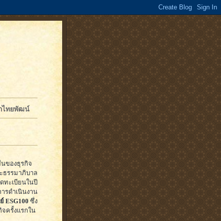
จักไทยพัฒน์
ยืนของธุรกิจ
และธรรมาภิบาล
ดทะเบียนในปี
การดำเนินงาน
พย์ ESG100
ซึ่ง
ิจครั้งแรกใน