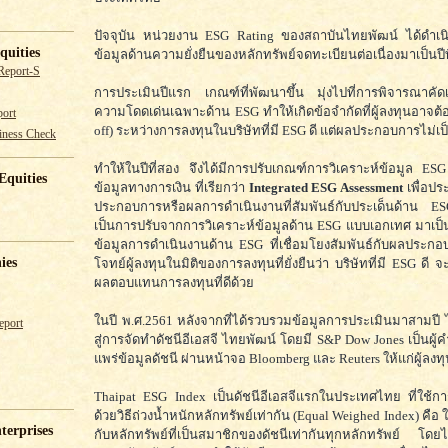
ปัจจุบัน หน่วยงาน ESG Rating ของสถาบันไทยพัฒน์ ได้ดำเน
quities
ข้อมูลด้านความยั่งยืนของหลักทรัพย์จดทะเบียนต่อเนื่องมาเป็นปีที
Report-S
การประเมินปีแรก เกณฑ์ที่พัฒนาขึ้น มุ่งไปที่การพิจารณาคัดเลื
ความโดดเด่นเฉพาะด้าน ESG ทำให้เกิดข้อจำกัดที่ผู้ลงทุนอาจต้
ort
off) ระหว่างการลงทุนในบริษัทที่มี ESG ดี แต่ผลประกอบการไม่เป
iness Check
ทำให้ในปีที่สอง จึงได้มีการปรับเกณฑ์การวิเคราะห์ข้อมูล ES
Equities
ข้อมูลทางการเงิน ที่เรียกว่า
Integrated ESG Assessment
เพื่อปร
ประกอบการหรือผลการดำเนินงานที่สัมพันธ์กับประเด็นด้าน E
เป็นการปรับจากการวิเคราะห์ข้อมูลด้าน ESG แบบเอกเทศ มาเป็
ข้อมูลการดำเนินงานด้าน ESG ที่เชื่อมโยงสัมพันธ์กับผลประกอ
ies
โจทย์ผู้ลงทุนในมิติของการลงทุนที่ยั่งยืนว่า บริษัทที่มี ESG ดี
ผลตอบแทนการลงทุนที่ดีด้วย
ในปี พ.ศ.2561 หลังจากที่ได้รวบรวมข้อมูลการประเมินมาสามป
eport
สู่การจัดทำดัชนีอีเอสจี ไทยพัฒน์ โดยมี S&P Dow Jones เป็นผ
แพร่ข้อมูลดัชนี ผ่านหน้าจอ Bloomberg และ Reuters ให้แก่ผู้ลงทุ
Thaipat ESG Index เป็นดัชนีอีเอสจีแรกในประเทศไทย ที่ใช้
ด้วยวิธีถ่วงน้ำหนักหลักทรัพย์เท่ากัน (Equal Weighed Index) คื
terprises
กับหลักทรัพย์ที่เป็นสมาชิกของดัชนีเท่ากันทุกหลักทรัพย์ โดยไ