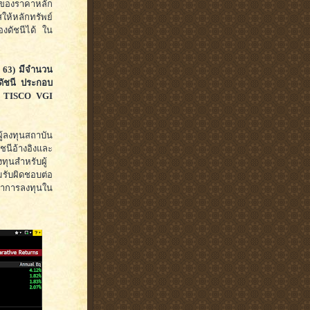
ของราคาหลัก
ห้หลักทรัพย์
งดัชนีได้ ใน
. 63) มีจำนวน
งดัชนี ประกอบ
 TISCO VGI
ผู้ลงทุนสถาบัน
ชนีอ้างอิงและ
ุนสำหรับผู้
มรับผิดชอบต่อ
ว่าการลงทุนใน