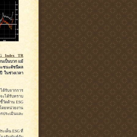
SG Index TR
แทนเป็นบวก แม้
ละชนะดัชนีผล
อปี ในช่วงเวลา
ัทได้รับจากการ
ทจะได้รับทราบ
ี้วัดด้าน ESG
ะโดยหน่วยงาน
รประเมินและ
ะเด็น ESG ที่
งสัมพันธ์กับ