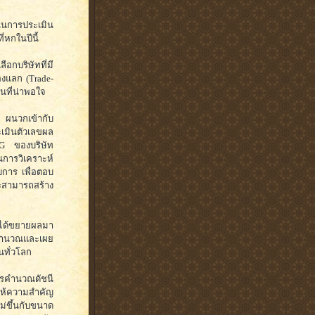
ินการประเมิน
่หกในปีนี้
อกบริษัทที่มี
องแลก (Trade-
็นที่น่าพอใจ
G ผนวกเข้ากับ
ะเมินตัวเลขผล
SG ของบริษัท
นการวิเคราะห์
บการ เพื่อตอบ
 จะสามารถสร้าง
ี ได้ขยายผลมา
ู้คำนวณและเผย
นทั่วโลก
การคำนวณดัชนี
อ ให้ความสำคัญ
ม่ขึ้นกับขนาด