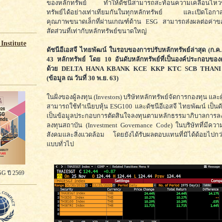
ของหลักทรัพย์ ทำให้ดัชนีสามารถสะท้อนความเคลื่อนไหว
ทรัพย์ได้อย่างเท่าเทียมกันในทุกหลักทรัพย์ และเปิดโอกาสใ
คุณภาพขนาดเล็กที่ผ่านเกณฑ์ด้าน ESG สามารถส่งผลต่อค่าขอ
สัดส่วนที่เท่ากับหลักทรัพย์ขนาดใหญ่
Institute
ดัชนีอีเอสจี ไทยพัฒน์ ในรอบของการปรับหลักทรัพย์ล่าสุด (ก.ค
43 หลักทรัพย์ โดย 10 อันดับหลักทรัพย์ที่เป็นองค์ประกอบขอ
ด้วย DELTA HANA KBANK KCE KKP KTC SCB THANI
(ข้อมูล ณ วันที่ 30 พ.ย. 63)
ในฝั่งของผู้ลงทุน (Investors) บริษัทหลักทรัพย์จัดการกองทุน และ
สามารถใช้ทำเนียบหุ้น ESG100 และดัชนีอีเอสจี ไทยพัฒน์ เป็นดั
เป็นข้อมูลประกอบการตัดสินใจลงทุนตามหลักธรรมาภิบาลการลงท
ลงทุนสถาบัน (Investment Governance Code) ในบริษัทที่มีควา
สังคมและสิ่งแวดล้อม โดยยังได้รับผลตอบแทนที่มิได้ด้อยไปก
แบบทั่วไป
G ปี 2569