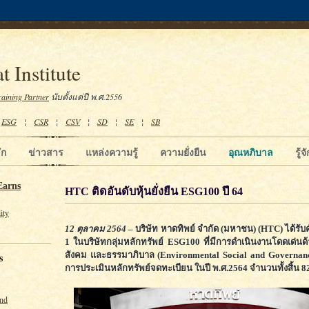
t Institute
raining Partner
นับตั้งแต่ปี พ.ศ.2556
¦
ESG
¦
CSR
¦
CSV
¦
SD
¦
SE
¦
SB
ัก
ข่าวสาร
แหล่งความรู้
ความยั่งยืน
อุณหภิบาล
รู้
Earns
HTC ติดอันดับหุ้นยั่งยืน ESG100 ปี 64
ity
12 ตุลาคม 2564
– บริษัท หาดทิพย์ จำกัด (มหาชน) (HTC) ได้รับค
1 ในบริษัทกลุ่มหลักทรัพย์ ESG100 ที่มีการดำเนินงานโดดเด่นด้
สังคม และธรรมาภิบาล (Environmental Social and Governan
s
การประเมินหลักทรัพย์จดทะเบียน ในปี พ.ศ.2564 จำนวนทั้งสิ้น 8
und