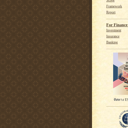
Scope
Framework
Report
For Finance 
Investment
Insurance
Banking
ทิศทาง ES