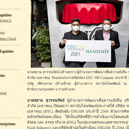
quities
Report-S
ort
iness Check
Equities
นายสยาม สุวรรณรัตน์ (ด้านขวา) ผู้อำนวยการพัฒนาเพื่อความยั่งยืน บ
ies
จำกัด (มหาชน) รับมอบประกาศนียบัตร ESG 100 Company ประจำปี
รณัฐ เพียรธรรม (ด้านซ้าย) ผู้อำนวยการ สถาบันไทยพัฒน์ ณ 
สำนักงานกรุงเทพฯ ถ.รามคำแหง
eport
นายสยาม สุวรรณรัตน์
ผู้อำนวยการพัฒนาเพื่อความยั่งยืน บร
จำกัด (มหาชน) เปิดเผยว่า สถาบันไทยพัฒน์ประกาศให้ บริษัท ห
(มหาชน) (HTC) ติดอันดับ ESG100 ประจำปี 2564 ด้วยการคัด
หลักทรัพย์จดทะเบียน ให้เป็นบริษัทที่มีการดำเนินงานโดดเด่นด้
สังคม และ ธรรมาภิบาล (ESG) ในกลุ่มเกษตรและอุตสาหกรรมอ
terprises
Food Industry) และบริษัทเข้าอยู่ในทำเนียบ ESG100 ปี 2564 เป็