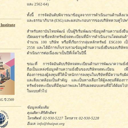
และ 2562-64)
ทั้งนี้ การจัดอันดับพิจารณาข้อมูลจากการดำเนินงานด้านสิ่ง
และธรรมาภิบาล (ESG) และผลประกอบการของบริษัทควบคู่ไปพร
Institute
สำหรับสถาบันไทยพัฒน์ เป็นผู้ริเริ่มพัฒนาข้อมูลด้านความยั่งยื
เปิดเผยรายชื่อหลักทรัพย์จดทะเบียนที่มีการดำเนินงานโดด
จำนวน 100 บริษัท หรือที่เรียกว่ากลุ่มหลักทรัพย์ ESG100 เป็
2558 และได้มีการเก็บรวบรวมข้อมูลด้านความยั่งยืนของบริษั
ดำเนินการต่อเนื่องมาเป็นปีที่เจ็ดในปีนี้
ขณะที่ การจัดอันดับบริษัทจดทะเบียนด้านการพัฒนาความยั่งยื
ถือเป็นแหล่งข้อมูลด้านความยั่งยืนของบริษัทจดทะเบียน เพื
ต้องการของผู้ลงทุนที่ให้น้ำหนักการลงทุนในบริษัทที่มีความรับผ
และสิ่งแวดล้อมเป็นสำคัญ และเป็นทางเลือกให้ผู้ลงทุนที่ต้องก
ทรัพย์จดทะเบียนที่มีคุณภาพและได้รับผลตอบแทนที่มิได้ด้อยไป
ในแบบทั่วไป
G ปี 2569
ข้อมูลเพิ่มเติม
คุณศิตา ศิริศักดิพร
โทรศัพท์: 02-930-5227 โทรสาร: 02-930-5228
อีเมล: info@thaipat.org