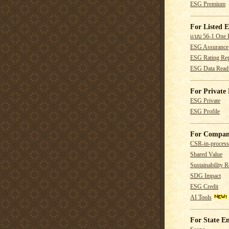
ESG Premium
For Listed E
แบบ 56-1 One 
ESG Assurance
ESG Rating Rep
ESG Data Read
For Private 
ESG Private
ESG Profile
For Compan
CSR-in-process
Shared Value
Sustainability R
SDG Impact
ESG Credit
AI Tools
For State En