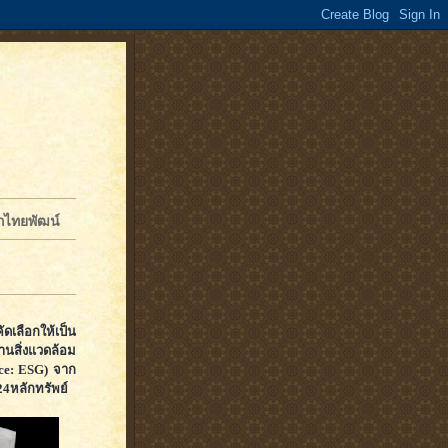
จักไทยพัฒน์
ัดเลือกให้เป็น
านสิ่งแวดล้อม
ce: ESG) จาก
24หลักทรัพย์