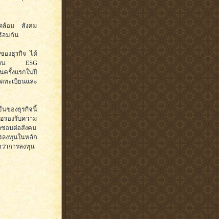
แวดล้อม สังคม
้อมกัน
นของธุรกิจ ได้
เด่นด้าน ESG
นครั้งแรกในปี
ทจดทะเบียนและ
นของธุรกิจนี้
่อรองรับความ
ิดชอบต่อสังคม
ารลงทุนในหลัก
กว่าการลงทุน