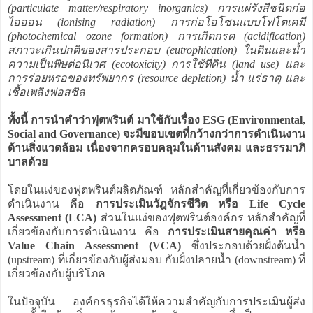
(particulate matter/respiratory inorganics) การแผ่รังสีชนิดก่อ
ไอออน (ionising radiation) การก่อโอโซนแบบโฟโตเคมี
(photochemical ozone formation) การเกิดกรด (acidification)
สภาวะเกินปกติของสารประกอบ (eutrophication) ในดินและน้ำ
ความเป็นพิษต่อนิเวศ (ecotoxicity) การใช้ที่ดิน (land use) และ
การร่อยหรอของทรัพยากร (resource depletion) น้ำ แร่ธาตุ และ
เชื้อเพลิงฟอสซิล
ทั้งนี้ การนำคำว่าฟุตพรินต์ มาใช้กับเรื่อง ESG (Environmental,
Social and Governance) จะมีขอบเขตที่กว้างกว่าการดำเนินงาน
ด้านสิ่งแวดล้อม เนื่องจากครอบคลุมในด้านสังคม และธรรมาภิ
บาลด้วย
โดยในแง่ของฟุตพรินต์ผลิตภัณฑ์ หลักสำคัญที่เกี่ยวข้องกับการ
ดำเนินงาน คือ
การประเมินวัฎจักรชีวิต หรือ Life Cycle
Assessment (LCA)
ส่วนในแง่ของฟุตพรินต์องค์กร หลักสำคัญที่
เกี่ยวข้องกับการดำเนินงาน คือ
การประเมินสายคุณค่า หรือ
Value Chain Assessment (VCA)
ซึ่งประกอบด้วยฝั่งต้นน้ำ
(upstream) ที่เกี่ยวข้องกับผู้ส่งมอบ กับฝั่งปลายน้ำ (downstream) ที่
เกี่ยวข้องกับผู้บริโภค
ในปัจจุบัน องค์กรธุรกิจได้ให้ความสำคัญกับการประเมินผู้ส่ง