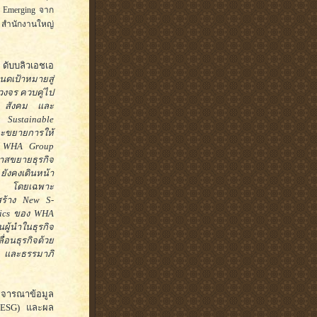
 Emerging จาก
 สำนักงานใหญ่
 ดับบลิวเอชเอ
นดเป้าหมายสู่
วงจร ควบคู่ไป
ชน สังคม และ
 Sustainable
 และขยายการให้
ง WHA Group
าสขยายธุรกิจ
 ยังคงเดินหน้า
าน โดยเฉพาะ
อสร้าง New S-
stics ของ WHA
ู้นำในธุรกิจ
อนธุรกิจด้วย
ม และธรรมาภิ
 พิจารณาข้อมูล
 (ESG) และผล