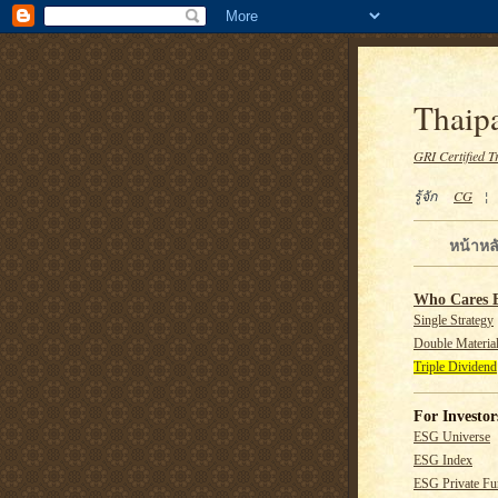
Thaipa
GRI Certified T
รู้จัก
CG
หน้าหล
Who Cares 
Single Strategy
Double Material
Triple Dividend
For Investor
ESG Universe
ESG Index
ESG Private F