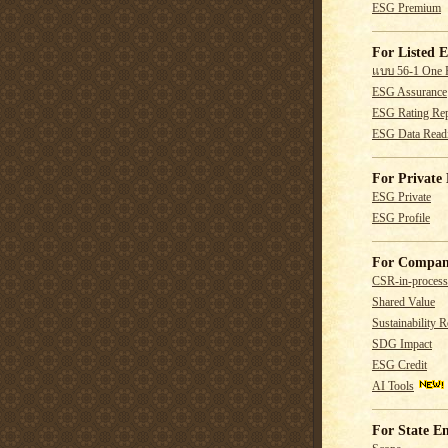
ESG Premium
For Listed E
แบบ 56-1 One 
ESG Assurance
ESG Rating Rep
ESG Data Read
For Private 
ESG Private
ESG Profile
For Compan
CSR-in-process
Shared Value
Sustainability R
SDG Impact
ESG Credit
AI Tools
For State En