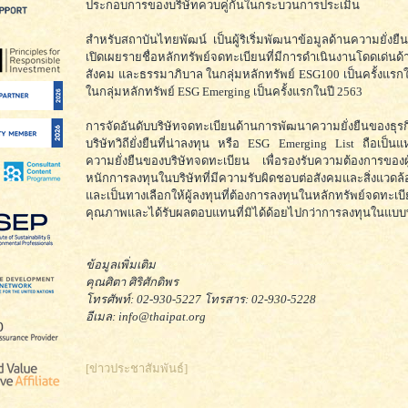
ประกอบการของบริษัทควบคู่กันในกระบวนการประเมิน
สำหรับสถาบันไทยพัฒน์ เป็นผู้ริเริ่มพัฒนาข้อมูลด้านความยั่งยื
เปิดเผยรายชื่อหลักทรัพย์จดทะเบียนที่มีการดำเนินงานโดดเด่นด้
สังคม และธรรมาภิบาล ในกลุ่มหลักทรัพย์ ESG100 เป็นครั้งแรก
ในกลุ่มหลักทรัพย์ ESG Emerging เป็นครั้งแรกในปี 2563
การจัดอันดับบริษัทจดทะเบียนด้านการพัฒนาความยั่งยืนของธุรก
บริษัทวิถียั่งยืนที่น่าลงทุน หรือ ESG Emerging List ถือเป็นแ
ความยั่งยืนของบริษัทจดทะเบียน เพื่อรองรับความต้องการของผู้ล
หนักการลงทุนในบริษัทที่มีความรับผิดชอบต่อสังคมและสิ่งแวดล
และเป็นทางเลือกให้ผู้ลงทุนที่ต้องการลงทุนในหลักทรัพย์จดทะเบีย
คุณภาพและได้รับผลตอบแทนที่มิได้ด้อยไปกว่าการลงทุนในแบบท
ข้อมูลเพิ่มเติม
คุณศิตา ศิริศักดิพร
โทรศัพท์: 02-930-5227 โทรสาร: 02-930-5228
อีเมล: info@thaipat.org
[ข่าวประชาสัมพันธ์]