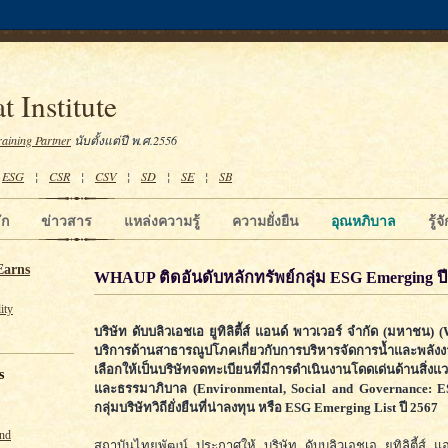
t Institute
raining Partner
นับตั้งแต่ปี พ.ศ.2556
¦
ESG
¦
CSR
¦
CSV
¦
SD
¦
SE
¦
SB
ัก
ข่าวสาร
แหล่งความรู้
ความยั่งยืน
อุณหภิบาล
รู้
Earns
WHAUP ติดอันดับหลักทรัพย์กลุ่ม ESG Emerging ปี
ity
บริษัท ดับบลิวเอชเอ ยูทิลิตี้ส์ แอนด์ พาวเวอร์ จำกัด (มหาชน) 
บริการด้านสาธารณูปโภคเกี่ยวกับการบริหารจัดการน้ำและพลัง
เลือกให้เป็นบริษัทจดทะเบียนที่มีการดำเนินงานโดดเด่นด้านสิ่ง
s
และธรรมาภิบาล (Environmental, Social and Governance: ES
กลุ่มบริษัทวิถียั่งยืนที่น่าลงทุน หรือ ESG Emerging List ปี 2567
und
สถาบันไทยพัฒน์ ประกาศให้ บริษัท ดับบลิวเอชเอ ยูทิลิตี้ส์ แ