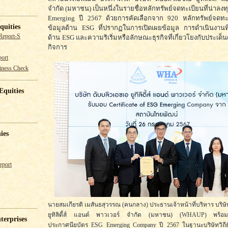
จำกัด (มหาชน) เป็นหนึ่งในรายชื่อหลักทรัพย์จดทะเบียนที่น่าลงท
Emerging ปี 2567 ด้วยการคัดเลือกจาก 920 หลักทรัพย์จดทะ
quities
ข้อมูลด้าน ESG ที่ปรากฏในการเปิดเผยข้อมูล การดำเนินงานที
Report-S
ด้าน ESG และความริเริ่มหรือลักษณะธุรกิจที่เกี่ยวโยงกับประเด็
กิจการ
ort
iness Check
Equities
ies
eport
นายสมเกียรติ เมสันธสุวรรณ (คนกลาง) ประธานเจ้าหน้าที่บริหาร บริษั
ยูทิลิตี้ส์ แอนด์ พาวเวอร์ จำกัด (มหาชน) (WHAUP) พร้
terprises
ประกาศนียบัตร ESG Emerging Company ปี 2567 ในฐานะบริษัทวิถียั่ง