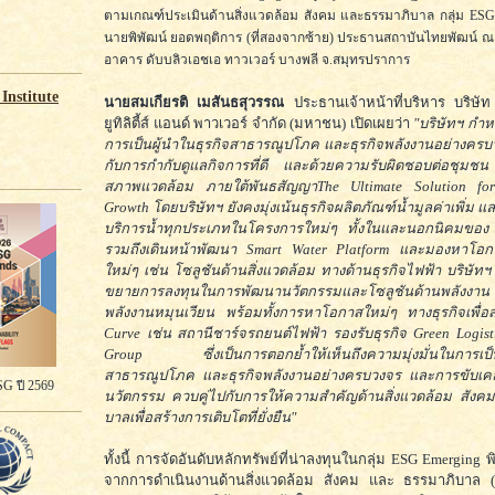
ตามเกณฑ์ประเมินด้านสิ่งแวดล้อม สังคม และธรรมาภิบาล กลุ่ม ESG
นายพิพัฒน์ ยอดพฤติการ (ที่สองจากซ้าย) ประธานสถาบันไทยพัฒน์ ณ
อาคาร ดับบลิวเอชเอ ทาวเวอร์ บางพลี จ.สมุทรปราการ
Institute
นายสมเกียรติ เมสันธสุวรรณ
ประธานเจ้าหน้าที่บริหาร บริษัท
ยูทิลิตี้ส์ แอนด์ พาวเวอร์ จำกัด (มหาชน) เปิดเผยว่า
"บริษัทฯ กำห
การเป็นผู้นำในธุรกิจสาธารณูปโภค และธุรกิจพลังงานอย่างครบ
กับการกำกับดูแลกิจการที่ดี และด้วยความรับผิดชอบต่อชุม
สภาพแวดล้อม ภายใต้พันธสัญญาThe Ultimate Solution for
Growth โดยบริษัทฯ ยังคงมุ่งเน้นธุรกิจผลิตภัณฑ์น้ำมูลค่าเพิ่ม
บริการน้ำทุกประเภทในโครงการใหม่ๆ ทั้งในและนอกนิคมขอ
รวมถึงเดินหน้าพัฒนา Smart Water Platform และมองหาโอก
ใหม่ๆ เช่น โซลูชันด้านสิ่งแวดล้อม ทางด้านธุรกิจไฟฟ้า บริษัทฯ
ขยายการลงทุนในการพัฒนานวัตกรรมและโซลูชันด้านพลังง
พลังงานหมุนเวียน พร้อมทั้งการหาโอกาสใหม่ๆ ทางธุรกิจเพื่
Curve เช่น สถานีชาร์จรถยนต์ไฟฟ้า รองรับธุรกิจ Green Logi
Group ซึ่งเป็นการตอกย้ำให้เห็นถึงความมุ่งมั่นในการเป็นผ
สาธารณูปโภค และธุรกิจพลังงานอย่างครบวงจร และการขับเคลื่
G ปี 2569
นวัตกรรม ควบคู่ไปกับการให้ความสำคัญด้านสิ่งแวดล้อม สังค
บาลเพื่อสร้างการเติบโตที่ยั่งยืน"
ทั้งนี้ การจัดอันดับหลักทรัพย์ที่น่าลงทุนในกลุ่ม ESG Emerging
จากการดำเนินงานด้านสิ่งแวดล้อม สังคม และ ธรรมาภิบาล