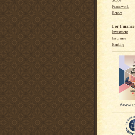
Scope
Framework
Report
For Finance 
Investment
Insurance
Banking
ทิศทาง ES