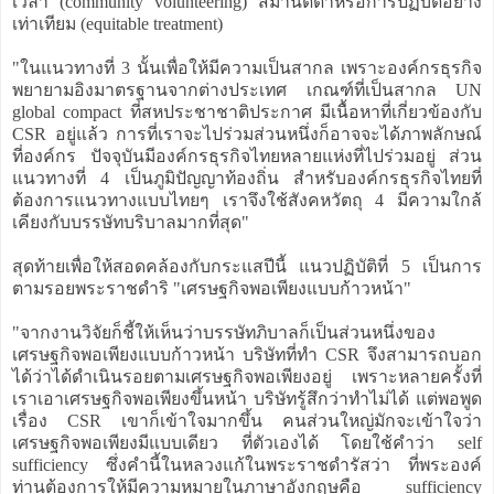
เวลา (community volunteering) สมานัตตาหรือการปฏิบัติอย่าง
เท่าเทียม (equitable treatment)
"ในแนวทางที่ 3 นั้นเพื่อให้มีความเป็นสากล เพราะองค์กรธุรกิจ
พยายามอิงมาตรฐานจากต่างประเทศ เกณฑ์ที่เป็นสากล UN
global compact ที่สหประชาชาติประกาศ มีเนื้อหาที่เกี่ยวข้องกับ
CSR อยู่แล้ว การที่เราจะไปร่วมส่วนหนึ่งก็อาจจะได้ภาพลักษณ์
ที่องค์กร ปัจจุบันมีองค์กรธุรกิจไทยหลายแห่งที่ไปร่วมอยู่ ส่วน
แนวทางที่ 4 เป็นภูมิปัญญาท้องถิ่น สำหรับองค์กรธุรกิจไทยที่
ต้องการแนวทางแบบไทยๆ เราจึงใช้สังคหวัตถุ 4 มีความใกล้
เคียงกับบรรษัทบริบาลมากที่สุด"
สุดท้ายเพื่อให้สอดคล้องกับกระแสปีนี้ แนวปฏิบัติที่ 5 เป็นการ
ตามรอยพระราชดำริ "เศรษฐกิจพอเพียงแบบก้าวหน้า"
"จากงานวิจัยก็ชี้ให้เห็นว่าบรรษัทภิบาลก็เป็นส่วนหนึ่งของ
เศรษฐกิจพอเพียงแบบก้าวหน้า บริษัทที่ทำ CSR จึงสามารถบอก
ได้ว่าได้ดำเนินรอยตามเศรษฐกิจพอเพียงอยู่ เพราะหลายครั้งที่
เราเอาเศรษฐกิจพอเพียงขึ้นหน้า บริษัทรู้สึกว่าทำไม่ได้ แต่พอพูด
เรื่อง CSR เขาก็เข้าใจมากขึ้น คนส่วนใหญ่มักจะเข้าใจว่า
เศรษฐกิจพอเพียงมีแบบเดียว ที่ตัวเองได้ โดยใช้คำว่า self
sufficiency ซึ่งคำนี้ในหลวงแก้ในพระราชดำรัสว่า ที่พระองค์
ท่านต้องการให้มีความหมายในภาษาอังกฤษคือ sufficiency