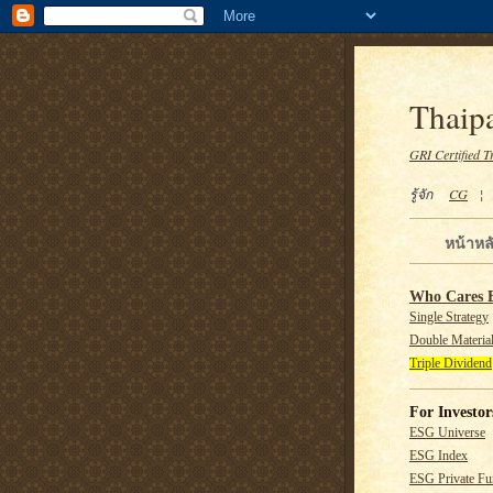
Thaipa
GRI Certified T
รู้จัก
CG
หน้าหล
Who Cares 
Single Strategy
Double Material
Triple Dividend
For Investor
ESG Universe
ESG Index
ESG Private F