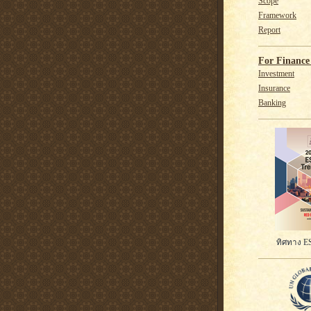
Scope
Framework
Report
For Finance 
Investment
Insurance
Banking
ทิศทาง ES