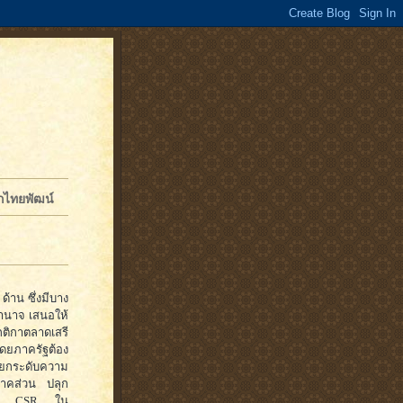
จักไทยพัฒน์
้าน ซึ่งมีบาง
อำนาจ เสนอให้
กติกาตลาดเสรี
โดยภาครัฐต้อง
ารยกระดับความ
ภาคส่วน ปลุก
บรรจุ CSR ใน