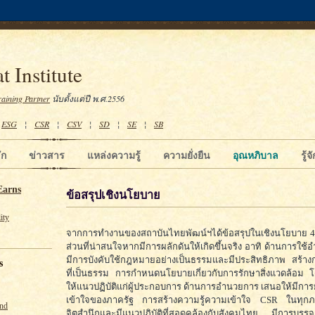
t Institute
raining Partner
นับตั้งแต่ปี พ.ศ.2556
¦
ESG
¦
CSR
¦
CSV
¦
SD
¦
SE
¦
SB
ัก
ข่าวสาร
แหล่งความรู้
ความยั่งยืน
อุณหภิบาล
รู้
Earns
ข้อสรุปเชิงนโยบาย
ity
จากการทำงานของสถาบันไทยพัฒน์ฯได้ข้อสรุปในเชิงนโยบาย 4 ด
ส่วนที่น่าสนใจหากมีการผลักดันให้เกิดขึ้นจริง อาทิ ด้านการใช้
มีการบังคับใช้กฎหมายอย่างเป็นธรรมและมีประสิทธิภาพ สร้าง
s
ที่เป็นธรรม การกำหนดนโยบายเกี่ยวกับการรักษาสิ่งแวดล้อม 
ให้แนวปฏิบัติแก่ผู้ประกอบการ ด้านการอำนวยการ เสนอให้มีก
เข้าใจของภาครัฐ การสร้างความรู้ความเข้าใจ CSR ในทุก
und
จิตสำนึกและมีแนวปฏิบัติที่สอดคล้องกับสังคมไทย มีการ