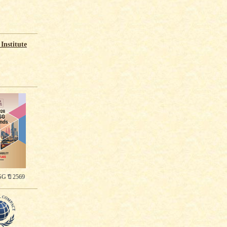
Institute
G ปี 2569