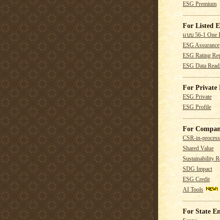
ESG Premium
For Listed E
แบบ 56-1 One 
ESG Assurance
ESG Rating Rep
ESG Data Read
For Private 
ESG Private
ESG Profile
For Compan
CSR-in-process
Shared Value
Sustainability R
SDG Impact
ESG Credit
AI Tools
For State En