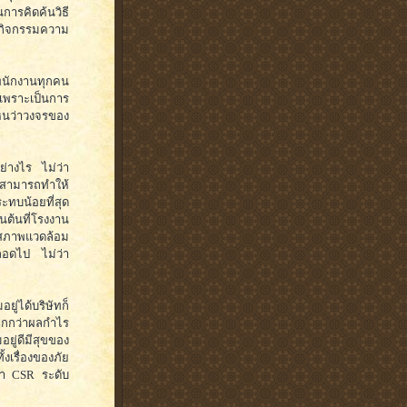
นการคิดค้นวิธี
ทำกิจกรรมความ
พนักงานทุกคน
เพราะเป็นการ
ห็นว่าวงจรของ
อย่างไร ไม่ว่า
าะสามารถทำให้
ะทบน้อยที่สุด
นต้นที่โรงงาน
แค่สภาพแวดล้อม
ตลอดไป ไม่ว่า
ู่ได้บริษัทก็
มากกว่าผลกำไร
ยู่ดีมีสุขของ
้งเรื่องของภัย
รทำ CSR ระดับ