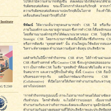
ไปให้เรามีความสามารถที่สูงขึ้น ส่งผลต่อมายังให้ทุกคนได้ช่ว
รับผิดชอบต่อสังคม ขณะนี้โลกเรากำลังเจอกับวิกฤติ หากเรา
ความรับผิดชอบต่อสังคมมาแปลงวิกฤติเป็นโอกาส ก็จะทำให้
เคลื่อนสังคมไทยฝ่าวิกฤติไปได้"
Institute
พิพัฒน์
ให้ความเห็นว่าทุกคนสามารถทำ CSR ได้ หรือเริ่ม
ภายในองค์กร และขยายสู่ภายนอก ซึ่งการทำ CSR ก็คือหลักขอ
โดยที่ผ่านมาองค์กรธุรกิจได้พัฒนาแนวทางของ CSR ไปสู่เชิง
Strategic CSR โดยกระบวนการคิดเพื่อให้ได้มาซึ่งกิจกรรม CS
หรือการคิดเชิง “ยุทธศาสตร์” นั้น ส่วนใหญ่จะใช้พลังจากสมอ
วิเคราะห์หาเหตุผล คำนวณความคุ้มค่า ต้นทุน ประสิทธิภาพ
แต่สำหรับในปีนี้การทำกิจกรรม CSR ต่างๆ ได้ก้าวข้ามผ่านแล
CSR เชิงสร้างสรรค์ หรือ Creative CSR ซึ่งจะถูกปลดปล่อยออ
ขวา เป็นการคิด CSR ในเชิง “ยุทธศิลป์” ที่ต้องอาศัยไอเดีย ควา
จินตนาการ และความรู้สึกเป็นสำคัญ ทั้งนี้ Creative CSR ถือเป
บริบทของการรุก-รับ แต่เป็นการพัฒนากิจกรรม CSR 
(Collaborative) ที่เปิดโอกาสให้เกิดการทำงานร่วมกันระหว่างธ
อย่างไม่แบ่งแยก
G ปี 2569
“การทำกิจกรรมรูปแบบนี้ เราจะไม่สามารถกำหนดได้อย่างชัดเจนว
เริ่มทำก่อน ใครทำทีหลัง จะไม่มีคำว่าแบ่งแยก เนื่องจากเส
ทำงานร่วมกันระหว่างกิจการและสังคมจะเลือนราง พูดอีกนัยหนึ่ง
ทำงานร่วมกันอย่างผสมผสานที่ให้ประสิทธิภาพและประสิทธิผลส