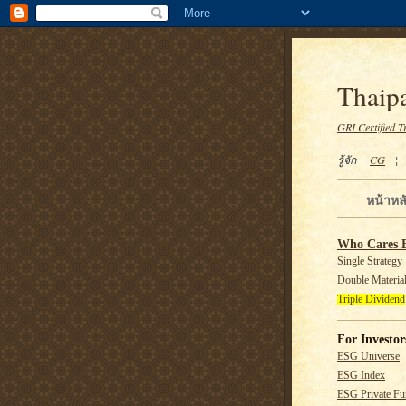
Thaipa
GRI Certified T
รู้จัก
CG
หน้าหล
Who Cares 
Single Strategy
Double Material
Triple Dividend
For Investor
ESG Universe
ESG Index
ESG Private F