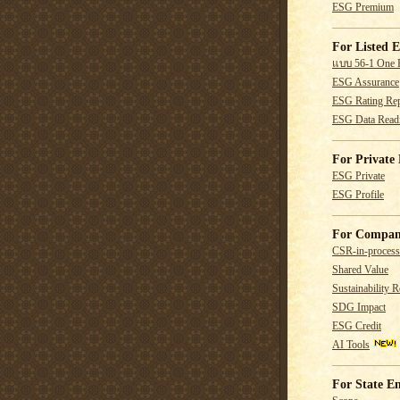
ESG Premium
For Listed E
แบบ 56-1 One 
ESG Assurance
ESG Rating Rep
ESG Data Read
For Private 
ESG Private
ESG Profile
For Compan
CSR-in-process
Shared Value
Sustainability R
SDG Impact
ESG Credit
AI Tools
For State En