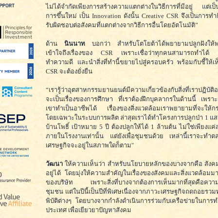
ไม่ได้จำกัดเพียงการสร้างความแตกต่างในวิธีการที่มีอยู่ แต่เป็
การขึ้นใหม่ เป็น Innovation ดังนั้น Creative CSR จึงเป็นการ
รับผิดชอบต่อสังคมที่แตกต่างจากวิธีการอื่นโดยอัตโนมัติ”
ด้าน
นินนาท
บอกว่า สำหรับโตโยต้าได้พยายามปลูกฝังให้
เข้าใจถึงเรื่องของ CSR เพราะเชื่อว่าทุกคนสามารถทำได้ 
ทำความดี และนำสิ่งที่ทำนี้ขยายไปสู่ครอบครัว พร้อมกับชี้ให้เ
CSR จะต้องยั่งยืน
“เรารู้ว่าอุตสาหกรรมยานยนต์มีความเกี่ยวข้องกับสิ่งที่เราปฏิบัติ
จะเป็นเรื่องของการศึกษา ที่เราต้องฝึกบุคลากรในด้านนี้ เพร
เขาทำเป็นอาชีพได้ เรื่องของสิ่งแวดล้อมเราพยายามที่จะให้กร
โดยเฉพาะในระบบการผลิต ล่าสุดเราได้ทำโครงการปลูกป่า 1 แส
บ้านโพธิ์ เป้าหมาย 5 ปี ต้องปลูกให้ได้ 1 ล้านต้น ไม่ใช่เพียง
ภายในโรงงานเท่านั้น แต่ยังเพื่อชุมชนด้วย เหล่านี้เราจะทำ
เศรษฐกิจจะอยู่ในสภาพใดก็ตาม"
วัฒนา
ให้ความเห็นว่า สำหรับนโยบายหลักของบางจากคือ สังคมอย
อยู่ได้ โดยมุ่งให้ความสำคัญในเรื่องของสังคมและสิ่งแวดล้อม
ของบริษัท เพราะสิ่งที่บางจากต้องการเห็นมากที่สุดคือความอ
ชุมชน แต่ในปีนี้เป็นปีที่พิเศษเนื่องจากภาวะเศรษฐกิจถดถอยรวมทั
พิบัติต่างๆ โดยบางจากกำลังดำเนินการร่วมกับเครือข่ายในกา
ประเทศ เพื่อเยียวยาปัญหาสังคม