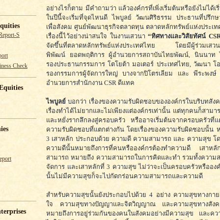
อย่างไรก็ตาม มีคำถามว่า แล้วองค์กรที่เพิ่งเริ่มต้นหรือยังไม่ได้
ในปีนี้จะเริ่มที่จุดไหนดี ไพบูลย์ วัฒนศิริธรรม ประธานที่ปรึก
quities
เพื่อสังคม ศูนย์พัฒนาธุรกิจตลาดทุน ตลาดหลักทรัพย์แห่งประเท
Report-S
เรื่องนี้ไว้อย่างน่าสนใจ ในงานเสวนา
“ทิศทางและวิสัยทัศน์ CS
จัดขึ้นที่ตลาดหลักทรัพย์แห่งประเทศไทย โดยมีผู้ร่วมเสว
พิพัฒน์ ยอดพฤติการ ผู้อำนวยการสถาบันไทยพัฒน์, นินนาท
ort
รองประธานกรรมการ โตโยต้า มอเตอร์ ประเทศไทย, วัฒนา โ
iness Check
รองกรรมการผู้จัดการใหญ่ บางจากปิโตรเลียม และ พีระพงษ์ ก
อำนวยการสำนักงาน CSR ดีแทค
Equities
ไพบูลย์
บอกว่า เรื่องของความรับผิดชอบขององค์กรในบริบทสังค
เรื่องทำได้ไม่ยากและไม่เพียงแต่องค์กรเท่านั้น แต่ทุกคนก็สาม
และหยั่งรากลึกลงสู่ครอบครัว หรืออาจเริ่มต้นจากครอบครัวที่แต
ies
ความรับผิดชอบที่แตกต่างกัน โดยเรื่องของความรับผิดชอบนั้น หลั
3 เสาหลัก ประกอบด้วย ความดี ความสามารถ และ ความสุข โ
ความดีนั้นหมายถึงการที่คนหรือองค์กรต้องทำความดี เสา
สามารถ หมายถึง ความสามารถในการคิดและทำ รวมทั้งความ
eport
จัดการ และเสาหลักที่ 3 ความสุข ไม่ว่าจะเป็นครอบครัวหรือองค์ก
นั้นไม่มีความสุขก็จะไปกัดกร่อนความสามารถและความดี
สำหรับความสุขนั้นยังประกอบไปด้วย 4 อย่าง ความสุขทางกา
ใจ ความสุขทางปัญญาและจิตวิญญาณ และความสุขทางสัง
terprises
หมายถึงการอยู่ร่วมกันของคนในสังคมอย่างมีความสุข และค