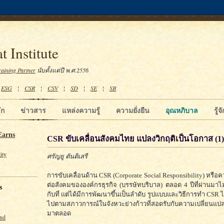
t Institute
raining Partner
นับตั้งแต่ปี พ.ศ.2556
¦
ESG
¦
CSR
¦
CSV
¦
SD
¦
SE
¦
SB
ัก
ข่าวสาร
แหล่งความรู้
ความยั่งยืน
อุณหภิบาล
รู้
Earns
CSR ขับเคลื่อนสังคมไทย แปลงวิกฤติเป็นโอกาส (1)
ity
ศรัญยู ตันติเสรี
การขับเคลื่อนด้าน CSR (Corporate Social Responsibility) หรือ
ต่อสังคมขององค์กรธุรกิจ (บรรษัทบริบาล) ตลอด 4 ปีที่ผ่านมาไม่ไ
s
กับที่ แต่ได้มีการพัฒนาขึ้นเป็นลำดับ รูปแบบและวิธีการทำ CSR 
ไปตามสภาวการณ์ในจังหวะย่างก้าวที่สอดรับกับความเปลี่ยนแป
มาตลอด
und