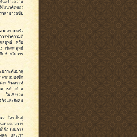
ยกันสร้างความ
ใช้แนวคิดของ
เราสามารถขับ
จากครอบครัว
งการทำความดี
กลยุทธ์ หรือ
R เชิงกลยุทธ์
งซีกซ้ายในการ
ะยกระดับมาสู่
กมาจากสมองซีก
มคิดสร้างสรรค์
็นการก้าวข้าม
ในเชิงร่วม
ุรกิจและสังคม
่า ใครเป็นผู้
้นแบ่งของการ
ก็คือ เป็นการ
ูงสุด และเรา