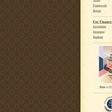
Scope
Framework
Report
For Finance 
Investment
Insurance
Banking
ทิศทาง ES