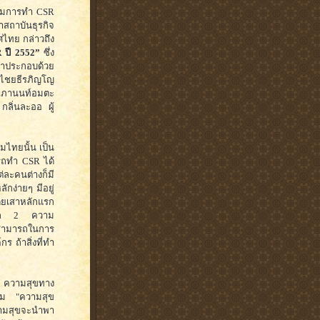
เริ่มการทำ CSR
ษาสถาบันธุรกิจ
ศไทย กล่าวถึง
R ปี 2552”
ซึ่ง
นาประกอบด้วย
 ไชยธีรภิญโญ
อภานนท์อมตะ
ลิ่นละออ ผู้
มไทยนั้น เป็น
ารถทำ CSR ได้
่ละคนต่างก็มี
กง่ายๆ มีอยู่
ดยเสาหลักแรก
หลัก 2 ความ
สามารถในการ
ร ถ้าสิ่งที่ทำ
ย ความสุขทาง
คม "ความสุข
วามสุขจะนำพา