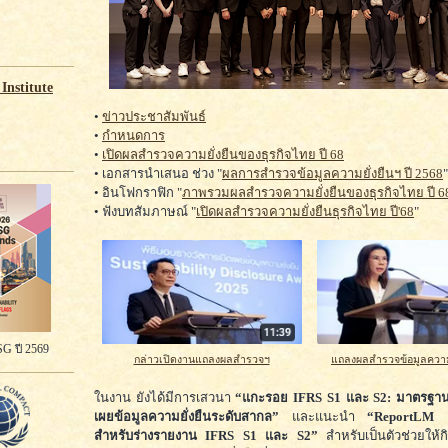
Institute
•
ข่าวประชาสัมพันธ์
•
กำหนดการ
•
เปิดผลสำรวจความยั่งยืนของธุรกิจไทย ปี 68
• เอกสารนำเสนอ ช่วง "
ผลการสำรวจข้อมูลความยั่งยืนฯ ปี 2568
"
• อินโฟกราฟิก "
ภาพรวมผลสำรวจความยั่งยืนของธุรกิจไทย ปี 6
• ฟังบทสัมภาษณ์ "
เปิดผลสำรวจความยั่งยืนธุรกิจไทย ปี'68
"
G ปี 2569
กล่าวเปิดงานแถลงผลสำรวจฯ
แถลงผลสำรวจข้อมูลความยั
ในงาน ยังได้มีการเสวนา
“แกะรอย IFRS S1 และ S2: มาตรฐานให
เผยข้อมูลความยั่งยืนระดับสากล”
และแนะนำ
“ReportLM เ
สำหรับร่างรายงาน IFRS S1 และ S2”
สำหรับเป็นตัวช่วยให้