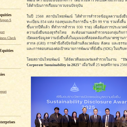
พัฒนาความยั่งยืนของกิจการ โดยริเริ่มสำรวจเป็นครั้งแรกในปี 
ได้ดำเนินการเรื่อยมาจวบจนปัจจุบัน
quities
ในปี 2568 สถาบันไทยพัฒน์ ได้ทำการสำรวจข้อมูลความยั่งยื
Report-S
ทะเบียน 854 แห่ง กองทุนและกิจการอื่น ๆ อีก 99 ราย รวมทั้งสิ้น 
ขึ้นจากปีที่แล้ว ที่ทำการสำรวจ 930 ราย) เพื่อต้องการประมว
ความยั่งยืนของธุรกิจไทย สะท้อนผ่านผลสำรวจของกลุ่มกิจการ
ort
เปิดเผยข้อมูลความยั่งยืนทั้งในมุมมองที่สอดคล้องกับมาตรฐาน
iness Check
สากล (GRI) การคำนึงถึงปัจจัยด้านสิ่งแวดล้อม สังคม และธรร
และการตอบสนองต่อเป้าหมายการพัฒนาที่ยั่งยืน (SDG) ในบริบ
Equities
โดยสถาบันไทยพัฒน์ ได้จัดเวทีเผยแพร่ผลสำรวจในงาน
"T
Corporate Sustainability in 2025"
เมื่อวันที่ 25 พฤศจิกายน 256
ies
eport
terprises