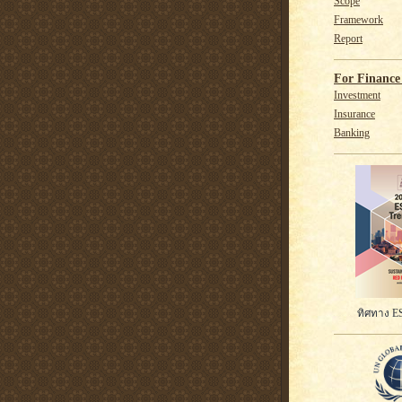
Scope
Framework
Report
For Finance 
Investment
Insurance
Banking
ทิศทาง ES