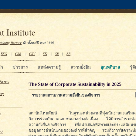
t Institute
raining Partner
นับตั้งแต่ปี พ.ศ.2556
¦
ESG
¦
CSR
¦
CSV
¦
SD
¦
SE
¦
SB
ัก
ข่าวสาร
แหล่งความรู้
ความยั่งยืน
อุณหภิบาล
รู้
Earns
The State of Corporate Sustainability in 2025
ity
รายงานสถานภาพความยั่งยืนของกิจการ
สถาบันไทยพัฒน์ ในฐานะหน่วยงานที่มุ่งเน้นงานส่งเสริมคว
s
กิจการร่วมกับภาคเอกชนมาอย่างต่อเนื่อง ได้มีการสำรวจข
ความยั่งยืนของกิจการ เพื่อนำเสนอทิศทางและกระแสนิยมข
ข้อมูลการดำเนินงานขององค์กรที่สำคัญ รวมถึงการวิเคราะ
und