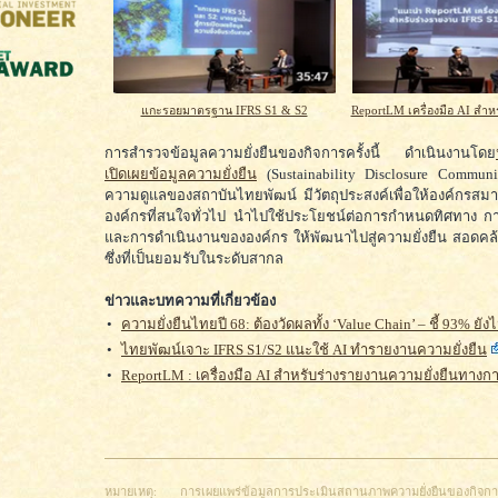
แกะรอยมาตรฐาน IFRS S1 & S2
ReportLM เครื่องมือ AI สำห
การสำรวจข้อมูลความยั่งยืนของกิจการครั้งนี้ ดำเนินงานโดย
เปิดเผยข้อมูลความยั่งยืน
(Sustainability Disclosure Commun
ความดูแลของสถาบันไทยพัฒน์ มีวัตถุประสงค์เพื่อให้องค์กรส
องค์กรที่สนใจทั่วไป นำไปใช้ประโยชน์ต่อการกำหนดทิศทาง 
และการดำเนินงานขององค์กร ให้พัฒนาไปสู่ความยั่งยืน สอดคล
ซึ่งที่เป็นยอมรับในระดับสากล
ข่าวและบทความที่เกี่ยวข้อง
•
ความยั่งยืนไทยปี 68: ต้องวัดผลทั้ง ‘Value Chain’ – ชี้ 93% ยัง
•
ไทยพัฒน์เจาะ IFRS S1/S2 แนะใช้ AI ทำรายงานความยั่งยืน
•
ReportLM : เครื่องมือ AI สำหรับร่างรายงานความยั่งยืนทางกา
หมายเหตุ: การเผยแพร่ข้อมูลการประเมินสถานภาพความยั่งยืนของกิจก