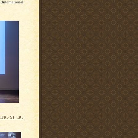
nternational
น IFRS S1 และ