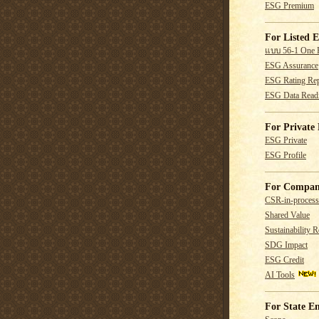
ESG Premium
For Listed E
แบบ 56-1 One 
ESG Assurance
ESG Rating Rep
ESG Data Read
For Private 
ESG Private
ESG Profile
For Compan
CSR-in-process
Shared Value
Sustainability R
SDG Impact
ESG Credit
AI Tools
For State En