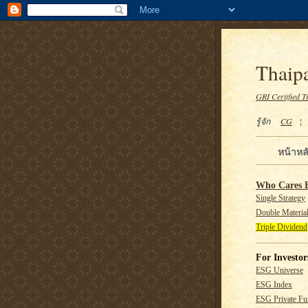
Thaipa
GRI Certified T
รู้จัก
CG
หน้าหล
Who Cares 
Single Strategy
Double Material
Triple Dividend
For Investor
ESG Universe
ESG Index
ESG Private F