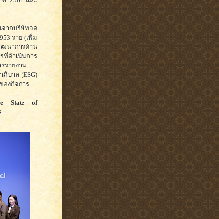
พ.ศ. 2561 และ
นจากบริษัทจด
953 ราย (เพิ่ม
ลพัฒนาการด้าน
ที่ดำเนินการ
การรายงาน
มาภิบาล (ESG)
ทของกิจการ
he State of
8