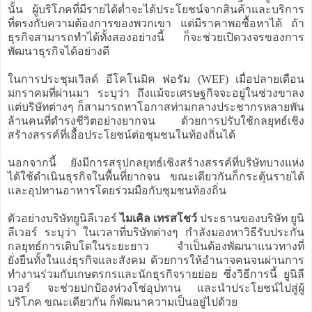
นั้น ผู้บริโภคที่มีรายได้ต่ำจะได้ประโยชน์จากสินค้าและบริการ
ที่ตรงกับความต้องการของพวกเขา แต่มีราคาพอซื้อหาได้ ถ้า
ธุรกิจสามารถทำได้ทั้งสองอย่างนี้ ก็จะช่วยเปิดวงจรของการ
พัฒนาธุรกิจได้อย่างดี
ในการประชุมเวิลด์ อีโคโนมิค ฟอรัม (WEF) เมื่อปลายเดือน
มกราคมที่ผ่านมา ระบุว่า ถึงแม้จะเศรษฐกิจจะอยู่ในช่วงขาลง
แต่บริษัทต่างๆ ก็สามารถหาโอกาสท่ามกลางประชากรหลายพัน
ล้านคนที่ดำรงชีวิตอย่างยากจน ด้วยการปรับใช้กลยุทธ์เชิง
สร้างสรรค์ที่เอื้อประโยชน์ต่อชุมชนในท้องถิ่นได้
นอกจากนี้ ยังมีการสรุปกลยุทธ์เชิงสร้างสรรค์ที่บริษัทบางแห่ง
ได้ใช้ดำเนินธุรกิจในพื้นที่ยากจน ขณะเดียวกันก็กระตุ้นรายได้
และอุปทานอาหารโดยร่วมมือกับชุมชนท้องถิ่น
ตัวอย่างบริษัทยูนิลีเวอร์
ไมเคิล เทรสโชว์
ประธานของบริษัท ยูนิ
ลีเวอร์ ระบุว่า ในเวลาที่บริษัทต่างๆ กำลังมองหาวิธีรับประกัน
กลยุทธ์การเติบโตในระยะยาว จำเป็นต้องพัฒนาแนวทางที่
ยั่งยืนทั้งในแง่ธุรกิจและสังคม ด้วยการให้อำนาจคนจนผ่านการ
ทำงานร่วมกับเกษตรกรและนักธุรกิจรายย่อย ซึ่งวิธีการนี้ ยูนิลี
เวอร์ จะช่วยปกป้องห่วงโซ่อุปทาน และนำประโยชน์ไปสู่ผู้
บริโภค ขณะเดียวกัน ก็พัฒนาความเป็นอยู่ไปด้วย