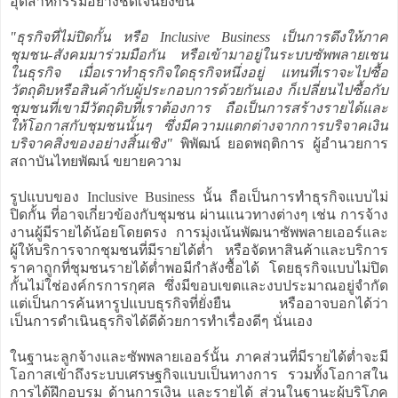
อุตสาหกรรมอย่างชัดเจนยิ่งขึ้น
"ธุรกิจที่ไม่ปิดกั้น หรือ Inclusive Business เป็นการดึงให้ภาค
ชุมชน-สังคมมาร่วมมือกัน หรือเข้ามาอยู่ในระบบซัพพลายเชน
ในธุรกิจ เมื่อเราทำธุรกิจใดธุรกิจหนึ่งอยู่ แทนที่เราจะไปซื้อ
วัตถุดิบหรือสินค้ากับผู้ประกอบการด้วยกันเอง ก็เปลี่ยนไปซื้อกับ
ชุมชนที่เขามีวัตถุดิบที่เราต้องการ ถือเป็นการสร้างรายได้และ
ให้โอกาสกับชุมชนนั้นๆ ซึ่งมีความแตกต่างจากการบริจาคเงิน
บริจาคสิ่งของอย่างสิ้นเชิง"
พิพัฒน์ ยอดพฤติการ ผู้อำนวยการ
สถาบันไทยพัฒน์ ขยายความ
รูปแบบของ Inclusive Business นั้น ถือเป็นการทำธุรกิจแบบไม่
ปิดกั้น ที่อาจเกี่ยวข้องกับชุมชน ผ่านแนวทางต่างๆ เช่น การจ้าง
งานผู้มีรายได้น้อยโดยตรง การมุ่งเน้นพัฒนาซัพพลายเออร์และ
ผู้ให้บริการจากชุมชนที่มีรายได้ต่ำ หรือจัดหาสินค้าและบริการ
ราคาถูกที่ชุมชนรายได้ต่ำพอมีกำลังซื้อได้ โดยธุรกิจแบบไม่ปิด
กั้นไม่ใช่องค์กรการกุศล ซึ่งมีขอบเขตและงบประมาณอยู่จำกัด
แต่เป็นการค้นหารูปแบบธุรกิจที่ยั่งยืน หรืออาจบอกได้ว่า
เป็นการดำเนินธุรกิจได้ดีด้วยการทำเรื่องดีๆ นั่นเอง
ในฐานะลูกจ้างและซัพพลายเออร์นั้น ภาคส่วนที่มีรายได้ต่ำจะมี
โอกาสเข้าถึงระบบเศรษฐกิจแบบเป็นทางการ รวมทั้งโอกาสใน
การได้ฝึกอบรม ด้านการเงิน และรายได้ ส่วนในฐานะผู้บริโภค