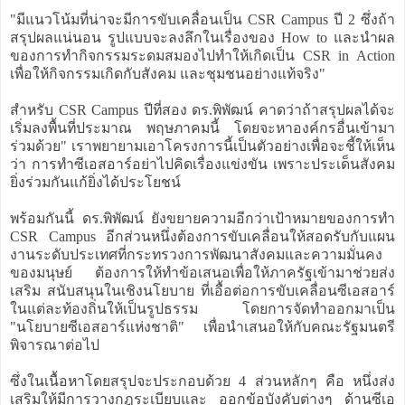
"มีแนวโน้มที่น่าจะมีการขับเคลื่อนเป็น CSR Campus ปี 2 ซึ่งถ้า
สรุปผลแน่นอน รูปแบบจะลงลึกในเรื่องของ How to และนำผล
ของการทำกิจกรรมระดมสมองไปทำให้เกิดเป็น CSR in Action
เพื่อให้กิจกรรมเกิดกับสังคม และชุมชนอย่างแท้จริง"
สำหรับ CSR Campus ปีที่สอง ดร.พิพัฒน์ คาดว่าถ้าสรุปผลได้จะ
เริ่มลงพื้นที่ประมาณ พฤษภาคมนี้ โดยจะหาองค์กรอื่นเข้ามา
ร่วมด้วย" เราพยายามเอาโครงการนี้เป็นตัวอย่างเพื่อจะชี้ให้เห็น
ว่า การทำซีเอสอาร์อย่าไปคิดเรื่องแข่งขัน เพราะประเด็นสังคม
ยิ่งร่วมกันแก้ยิ่งได้ประโยชน์
พร้อมกันนี้ ดร.พิพัฒน์ ยังขยายความอีกว่าเป้าหมายของการทำ
CSR Campus อีกส่วนหนึ่งต้องการขับเคลื่อนให้สอดรับกับแผน
งานระดับประเทศที่กระทรวงการพัฒนาสังคมและความมั่นคง
ของมนุษย์ ต้องการให้ทำข้อเสนอเพื่อให้ภาครัฐเข้ามาช่วยส่ง
เสริม สนับสนุนในเชิงนโยบาย ที่เอื้อต่อการขับเคลื่อนซีเอสอาร์
ในแต่ละท้องถิ่นให้เป็นรูปธรรม โดยการจัดทำออกมาเป็น
"นโยบายซีเอสอาร์แห่งชาติ" เพื่อนำเสนอให้กับคณะรัฐมนตรี
พิจารณาต่อไป
ซึ่งในเนื้อหาโดยสรุปจะประกอบด้วย 4 ส่วนหลักๆ คือ หนึ่งส่ง
เสริมให้มีการวางกฎระเบียบและ ออกข้อบังคับต่างๆ ด้านซีเอ