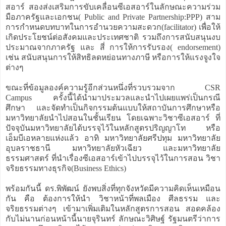
สอาร์ สองส่งเสริมการขับเคลื่อนซีเอสอาร์ในลักษณะความร่วม
มือภาครัฐและเอกชน( Public and Private Partnership:PPP) สาม
การกำหนดบทบาทในการอำนวยความสะดวก(facilitator) เพื่อให้
เกิดประโยชน์ต่อสังคมและประเทศชาติ รวมถึงการสนับสนุนงบ
ประมาณจากภาครัฐ และ สี่ การให้การรับรอง( endorsement)
เช่น สนับสนุนการให้สิทธิลดหย่อนทางภาษี หรือการให้แรงจูงใจ
ต่างๆ
ขณะที่ข้อมูลองค์ความรู้อีกส่วนหนึ่งที่รวบรวมจาก CSR
Campus ครั้งนี้ได้นำมาประมวลและนำไปเผยแพร่เป็นกรณี
ศึกษา และจัดทำเป็นกิจกรรมต้นแบบให้สถาบันการศึกษาหรือ
มหาวิทยาลัยนำไปสอนในชั้นเรียน โดยเฉพาะวิชาซีเอสอาร์ ที่
ปัจจุบันมหาวิทยาลัยได้บรรจุไว้ในหลักสูตรปริญญาโท หรือ
เอ็มบีเอหลายแห่งแล้ว อาทิ มหาวิทยาลัยศรีปทุม มหาวิทยาลัย
อุบลราชธานี มหาวิทยาลัยหัวเฉียว และมหาวิทยาลัย
ธรรมศาสตร์ ที่นำเรื่องซีเอสอาร์เข้าไปบรรจุไว้ในการสอน วิชา
จริยธรรมทางธุรกิจ(Business Ethics)
พร้อมกันนี้ ดร.พิพัฒน์ ยังพบสิ่งที่ทุกจังหวัดมีความคิดเห็นเหมือน
กัน คือ ต้องการให้นำ วิชาหน้าที่พลเมือง ศีลธรรม และ
จริยธรรมต่างๆ เข้ามาเพิ่มเติมในหลักสูตรการสอน สอดคล้อง
กับไม่นานก่อนหน้านี้นายจุรินทร์ ลักษณะวิศิษฐ์ รัฐมนตรีว่าการ