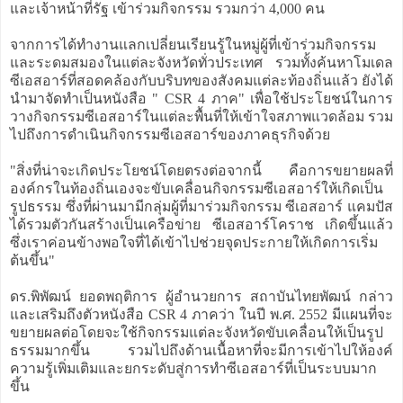
และเจ้าหน้าที่รัฐ เข้าร่วมกิจกรรม รวมกว่า 4,000 คน
จากการได้ทำงานแลกเปลี่ยนเรียนรู้ในหมู่ผู้ที่เข้าร่วมกิจกรรม
และระดมสมองในแต่ละจังหวัดทั่วประเทศ รวมทั้งค้นหาโมเดล
ซีเอสอาร์ที่สอดคล้องกับบริบทของสังคมแต่ละท้องถิ่นแล้ว ยังได้
นำมาจัดทำเป็นหนังสือ " CSR 4 ภาค" เพื่อใช้ประโยชน์ในการ
วางกิจกรรมซีเอสอาร์ในแต่ละพื้นที่ให้เข้าใจสภาพแวดล้อม รวม
ไปถึงการดำเนินกิจกรรมซีเอสอาร์ของภาคธุรกิจด้วย
"สิ่งที่น่าจะเกิดประโยชน์โดยตรงต่อจากนี้ คือการขยายผลที่
องค์กรในท้องถิ่นเองจะขับเคลื่อนกิจกรรมซีเอสอาร์ให้เกิดเป็น
รูปธรรม ซึ่งที่ผ่านมามีกลุ่มผู้ที่มาร่วมกิจกรรม ซีเอสอาร์ แคมปัส
ได้รวมตัวกันสร้างเป็นเครือข่าย ซีเอสอาร์โคราช เกิดขึ้นแล้ว
ซึ่งเราค่อนข้างพอใจที่ได้เข้าไปช่วยจุดประกายให้เกิดการเริ่ม
ต้นขึ้น"
ดร.พิพัฒน์ ยอดพฤติการ ผู้อำนวยการ สถาบันไทยพัฒน์ กล่าว
และเสริมถึงตัวหนังสือ CSR 4 ภาคว่า ในปี พ.ศ. 2552 มีแผนที่จะ
ขยายผลต่อโดยจะใช้กิจกรรมแต่ละจังหวัดขับเคลื่อนให้เป็นรูป
ธรรมมากขึ้น รวมไปถึงด้านเนื้อหาที่จะมีการเข้าไปให้องค์
ความรู้เพิ่มเติมและยกระดับสู่การทำซีเอสอาร์ที่เป็นระบบมาก
ขึ้น