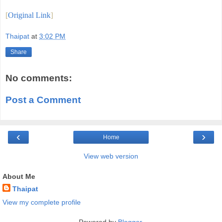
[
Original Link
]
Thaipat
at
3:02 PM
Share
No comments:
Post a Comment
‹
›
Home
View web version
About Me
Thaipat
View my complete profile