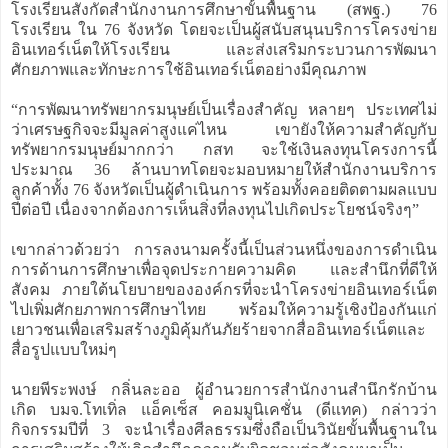
โรงเรียนสังกัดสำนักงานการศึกษาขั้นพื้นฐาน (สพฐ.) 76
โรงเรียน ใน 76 จังหวัด โดยจะเป็นผู้สนับสนุนบริการโครงข่าย
อินเทอร์เน็ตให้โรงเรียน และส่งเสริมกระบวนการพัฒนา
ศักยภาพและทักษะการใช้อินเทอร์เน็ตอย่างมีคุณภาพ
“การพัฒนาทรัพยากรมนุษย์เป็นเรื่องสำคัญ หลายๆ ประเทศไม่
ว่าเศรษฐกิจจะมีมูลค่าสูงแค่ไหน เขายังให้ความสำคัญกับ
ทรัพยากรมนุษย์มากกว่า กสท จะใช้เงินลงทุนโครงการนี้
ประมาณ 36 ล้านบาทโดยจะมอบหมายให้สำนักงานบริการ
ลูกค้าทั้ง 76 จังหวัดเป็นผู้ดำเนินการ พร้อมทั้งคอยติดตามผลแบบ
ปีต่อปี เนื่องจากต้องการเห็นสิ่งที่ลงทุนไปเกิดประโยชน์จริงๆ”
เขากล่าวด้วยว่า การลงนามครั้งนี้เป็นส่วนหนึ่งของการดำเนิน
การด้านการศึกษาเพื่อจุดประกายความคิด และสำนึกที่ดีให้
สังคม ภายใต้นโยบายขององค์กรที่จะนำโครงข่ายอินเทอร์เน็ต
ไปเพิ่มศักยภาพการศึกษาไทย พร้อมให้ความรู้เชิงป้องกันแก่
เยาวชนเพื่อเสริมสร้างภูมิคุ้มกันภัยร้ายจากสื่ออินเทอร์เน็ตและ
สื่อรูปแบบใหม่ๆ
นายพีระพงษ์ กลิ่นละออ ผู้อำนวยการสำนักงานสำนึกรักบ้าน
เกิด บมจ.โทเทิ่ล แอ็คเซ็ส คอมมูนิเคชั่น (ดีแทค) กล่าวว่า
กิจกรรมปีที่ 3 จะนำเรื่องศีลธรรมซึ่งถือเป็นวินัยขั้นพื้นฐานใน