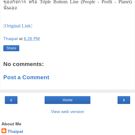
ของกิจการ หรือ Triple Bottom Line (People - Profit - Planet)
นั่นเอง
[
Original Link
]
Thaipat
at
6:26 PM
Share
No comments:
Post a Comment
‹
›
Home
View web version
About Me
Thaipat