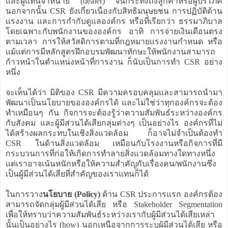
และผู้แทนจำหน่าย (dealer) จนกระทั่งถึงลูกค้าหรือผู้บริโภค
นอกจากนั้น CSR ยังเกี่ยวเนื่องกับสิทธิมนุษยชน การปฏิบัติด้าน
แรงงาน และการกำกับดูแลองค์กร หรือที่เรียกว่า ธรรมาภิบาล
โดยเฉพาะกับพนักงานขององค์กร อาทิ การจ่ายเงินเดือนตรง
ตามเวลา การให้สวัสดิการตามที่กฎหมายแรงงานกำหนด หรือ
แม้แต่การมีหลักสูตรฝึกอบรมพัฒนาทักษะให้พนักงานสามารถ
ก้าวหน้าในตำแหน่งหน้าที่การงาน ก็นับเป็นการทำ CSR อย่าง
หนึ่ง
จะเห็นได้ว่า มิติของ CSR มีความครอบคลุมและสามารถนำมา
พัฒนาเป็นนโยบายขององค์กรได้ และไม่ใช่ว่าทุกองค์กรจะต้อง
ทำเหมือนๆ กัน กิจการจะต้องรู้ว่าความสัมพันธ์ระหว่างองค์กร
กับสังคม และผู้มีส่วนได้เสียกลุ่มต่างๆ เป็นอย่างไร องค์กรที่ไม่
ได้สร้างผลกระทบในเชิงสิ่งแวดล้อม ก็อาจไม่จำเป็นต้องทำ
CSR ในด้านสิ่งแวดล้อม เหมือนกับโรงงานหรือกิจการที่มี
กระบวนการที่ก่อให้เกิดการทำลายสิ่งแวดล้อมทางใดทางหนึ่ง
แต่เราอาจเน้นหนักหรือให้ความสำคัญกับเรื่องคน/พนักงานซึ่ง
เป็นผู้มีส่วนได้เสียที่สำคัญของเราแทนก็ได้
ในการวาง
นโยบาย (Policy)
ด้าน CSR ประการแรก องค์กรต้อง
สามารถจัดกลุ่มผู้มีส่วนได้เสีย หรือ Stakeholder Segmentation
เพื่อให้ทราบว่าความสัมพันธ์ระหว่างเรากับผู้มีส่วนได้เสียเหล่า
นั้นเป็นอย่างไร (how) นอกเหนือจากการระบุผู้มีส่วนได้เสีย หรือ