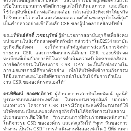
จริงใจให้ข้อมูลเกี่ยวกับสินค้า และบริการอย่างถูกต้องครบถ้วน
หรือในกระบวนการผลิตมีการดูแลไม่ให้เกิดมลภาวะ และเลือก
ใช้วัตถุดิบที่เป็นมิตรต่อสิ่งแวดล้อม ก็ล้วนเป็นสิ่งที่จะทำให้ธุรกิจ
ได้รับความไว้วางใจ และส่งผลต่อความยั่งยืนของธุรกิจในที่สุด”
เป็นคำกล่าวอย่างเข้าถึงหลัก CSR ของผู้นำตลาดหลักทรัพย์ฯ
ขณะที่
พันธ์ศักดิ์ เวชอนุรักษ์
ผู้อำนวยการสถาบันธุรกิจเพื่อสังคม
หน่วยงานในสังกัดตลาดหลักทรัพย์ฯ กล่าวว่า “ในปี2554 สถาบัน
ธุรกิจเพื่อสังคม จะให้ความสำคัญต่อการส่งเสริมการจัดทำ
รายงาน CSR และการพัฒนากรณีศึกษา CSR ของบริษัทจด
ทะเบียนที่เป็นตัวอย่างที่ดีในการดำเนินความรับผิดชอบต่อสังคม
การจัดกิจกรรมในโครงการ CSR DAY จะเป็นอีกช่องทางใน
การเผยแพร่กรณีศึกษาตัวอย่าง เพื่อให้บริษัทที่เข้าร่วมกิจกรรม
ได้มีแนวทางและไอเดียที่สามารถนำไปปรับใช้กับการดำเนิน
งาน CSR ขององค์กรตนเองได้”
ดร.พิพัฒน์ ยอดพฤติการ
ผู้อำนวยการสถาบันไทยพัฒน์ มูลนิธิ
บูรณะชนบทแห่งประเทศไทย ในพระบรมราชูปถัมภ์ บอกเล่า
แนวทางว่า โครงการ CSR DAYมีวัตถุประสงค์ที่จะรณรงค์ให้
บริษัทจดทะเบียนและองค์กรธุรกิจทั่วไปได้จัดกิจกรรมในสถาน
ประกอบการเพื่อให้เกิด “กระบวนการมีส่วนร่วมของพนักงาน”
ในกิจกรรม CSR ขององค์กร และส่งเสริมให้ “ทุกๆ วันของการ
ทำงาน เป็นวัน CSR” การดำเนินงานทั้งสองเฟสใน 2 ปีที่ผ่านมา