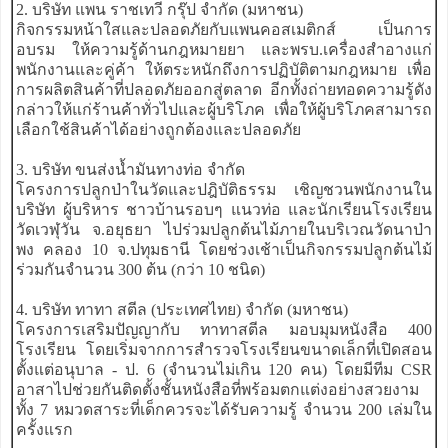
2. บริษัท แพน ราชเทวี กรุ๊ป จำกัด (มหาชน)
กิจกรรมหน้าใสและปลอดภัยกับแพนคอสเมติกส์ เป็นการ
อบรม ให้ความรู้ด้านกฎหมายยา และพรบ.เครื่องสำอางแก่
พนักงานและคู่ค้า ให้ตระหนักถึงการปฏิบัติตามกฎหมาย เพื่อ
การผลิตสินค้าที่ปลอดภัยออกสู่ตลาด อีกทั้งถ่ายทอดความรู้ดัง
กล่าวให้แก่ร้านค้าทั่วไปและผู้บริโภค เพื่อให้ผู้บริโภคสามารถ
เลือกใช้สินค้าได้อย่างถูกต้องและปลอดภัย
3. บริษัท ขนส่งน้ำมันทางท่อ จำกัด
โครงการปลูกป่าในวัดและปฎิบัติธรรม เชิญชวนพนักงานใน
บริษัท ผู้บริหาร ชาวบ้านรอบๆ แนวท่อ และนักเรียนโรงเรียน
วัดเวฬุวัน จ.อยุธยา ไปร่วมปลูกต้นไม้ภายในบริเวณวัดนาป่า
พง คลอง 10 จ.ปทุมธานี โดยช่วงเช้าเป็นกิจกรรมปลูกต้นไม้
ร่วมกันจำนวน 300 ต้น (กว่า 10 ชนิด)
4. บริษัท ทาทา สตีล (ประเทศไทย) จำกัด (มหาชน)
โครงการเสริมปัญญากับ ทาทาสตีล มอบมุมหนังสือ 400
โรงเรียน โดยเริ่มจากการสำรวจโรงเรียนขนาดเล็กที่เปิดสอน
ตั้งแต่อนุบาล - ป. 6 (จำนวนไม่เกิน 120 คน) โดยมีทีม CSR
อาสาไปช่วยกันติดตั้งชั้นหนังสือที่พร้อมตกแต่งอย่างสวยงาม
ทั้ง 7 หมวดสาระที่เด็กควรจะได้รับความรู้ จำนวน 200 เล่มใน
ครั้งแรก