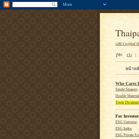
Thaipa
GRI Certified T
รู้จัก
CG
หน้าหล
Who Cares 
Single Strategy
Double Material
Triple Dividend
For Investor
ESG Universe
ESG Index
ESG Private F