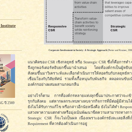
Institute
Corporate Involvement in Society: A Strategic Approach
(Porter and Kramer, 200
แนวคิดของ CSR เชิงกลยุทธ์ หรือ Strategic CSR ซึ่งก็คือการทำ 
จึงถูกพอร์เตอร์หยิบยกขึ้นมานำเสนอ โดยที่องค์กรเป็นผู้หยิ
สังคมขึ้นมาวิเคราะห์และเลือกดำเนินการให้สอดรับกับกลยุทธ์
เชื่อมโยงกับวิสัยทัศน์ รวมทั้งเกื้อหนุนกับพันธกิจ ตลอดจนขับเ
องค์กรอย่างผสมผสานกลมกลืน
อย่างไรก็ตาม การที่องค์กรหลายแห่งลุกขึ้นมาประกาศว่าจะเข
รุกกับสังคม แต่หากผลกระทบทางลบจากกิจการที่มีต่อผู้มีส่วนได้เ
G ปี 2569
ยังไม่ได้รับการแก้ไข หรือกล่าวอีกนัยหนึ่งคือ ยังไม่ได้ทำ Resp
แสวงหาความแตกต่างหรือมุ่งเน้นพัฒนาขีดความสามารถทางการ
Strategic CSR ก็จะไม่เป็นผล เนื่องเพราะองค์กรยังละเลยสิ่งที
Requirement ที่ควรต้องดำเนินการอยู่