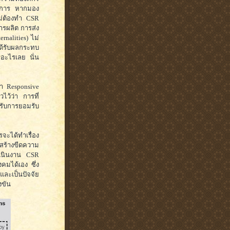
ิจการ หากมอง
ไม่ต้องทำ CSR
ารผลิต การส่ง
nalities) ไม่
ด้รับผลกระทบ
รอะไรเลย นั่น
ว่า Responsive
วไว้ว่า การที่
้รับการยอมรับ
ะได้ทำเรื่อง
มสร้างขีดความ
ำเนินงาน CSR
คมได้เอง ซึ่ง
และเป็นปัจจัย
งขัน