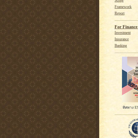
Scope
Framework
Report
For Finance 
Investment
Insurance
Banking
ทิศทาง ES