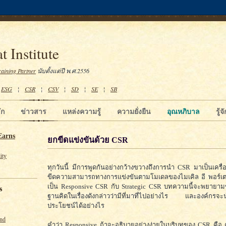
t Institute
raining Partner
นับตั้งแต่ปี พ.ศ.2556
¦
ESG
¦
CSR
¦
CSV
¦
SD
¦
SE
¦
SB
ัก
ข่าวสาร
แหล่งความรู้
ความยั่งยืน
อุณหภิบาล
รู้
Earns
ยกขีดแข่งขันด้วย CSR
ity
ทุกวันนี้ มีการพูดกันอย่างกว้างขวางถึงการนำ CSR มาเป็นเครื่อ
ขีดความสามารถทางการแข่งขันตามโมเดลของไมเคิล อี พอร์เตอร
เป็น Responsive CSR กับ Strategic CSR บทความนี้จะพยายา
s
ฐานคิดในเรื่องดังกล่าวว่ามีที่มาที่ไปอย่างไร และองค์กรจะน
ประโยชน์ได้อย่างไร
und
คำว่า Responsive ถ้าจะอธิบายอย่างง่ายในบริบทของ CSR คือ 