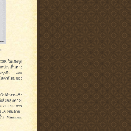
6)
CSR ในเชิงรุก
บยกประเด็นทาง
ทางธุรกิจ และ
น้นค่านิยมของ
้าไปทำงานเชิง
สียกลุ่มต่างๆ
onsive CSR การ
แข่งขันด้วย
่เป็น Minimum