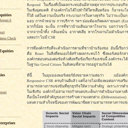
Respond ในเรื่องที่เป็นผลกระทบอันมีสาเหตุจากการประกอบก
ในเชิงอุดมคติ ถ้าองค์กรไม่ได้ไปทำให้ใครเดือดร้อน ก็อาจจะ
quities
ก็ได้ แต่ในความเป็นจริง กระบวนการในทางธุรกิจ ไม่ว่าจะเป็นก
Report-S
มอบ การจำหน่าย การบริการ ฯลฯ ย่อมต้องเกิดผลภายนอก (Exter
มากก็น้อย ฉะนั้น การที่ชาวบ้านเดินมาหาโรงงาน บอกว่าเขาไ
จากจากน้ำทิ้ง กลิ่นเหม็น อากาศเสีย หากโรงงานไม่ดำเนินกา
ort
แสดงว่า ไม่มี CSR
iness Check
การที่องค์กรรับที่จะดำเนินการตามที่ชาวบ้านร้องขอ อันนี้เรียก
Equities
คือ React ในสิ่งที่ตนเองได้สร้างผลกระทบไว้ ซึ่งพอร์เตอร์กล่า
องค์กรตอบสนองต่อข้อท้วงติงหรือข้อเรียกร้องเช่นนี้ องค์กรจะได
ในฐานะ Good Citizen ในสังคมที่สามารถอยู่ร่วมกันได้
ies
ทีนี้ ในมุมมองพอร์เตอร์ยังขยายความต่อว่า แม้องค์กรจ
Responsive CSR ครบถ้วนดีแล้ว แต่ก็อาจไม่เพียงพอต่อการเสริ
สามารถทางการแข่งขันที่ทุกธุรกิจให้ความสำคัญ เพราะการด
ในเชิงรับ องค์กรไม่สามารถกำหนดประเด็นการดำเนินงานทางสัง
eport
ถือเป็นโจทย์สำคัญของการสร้างความแตกต่าง (Differentiation) 
แห่งความสำเร็จหนึ่งของการพัฒนาขีดความสามารถทางการแข่
terprises