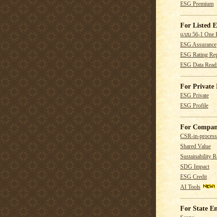
ESG Premium
For Listed E
แบบ 56-1 One 
ESG Assurance
ESG Rating Rep
ESG Data Read
For Private 
ESG Private
ESG Profile
For Compan
CSR-in-process
Shared Value
Sustainability R
SDG Impact
ESG Credit
AI Tools
For State En