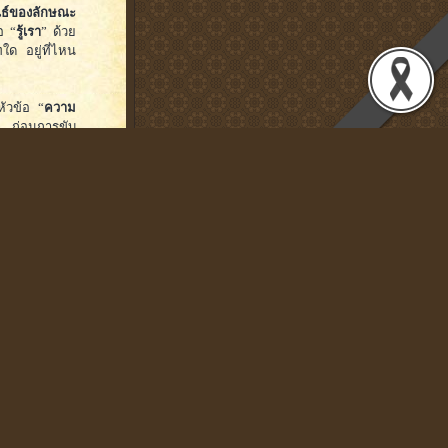
นธ์ของลักษณะ
อ “
รู้เรา
” ด้วย
ใด อยู่ที่ไหน
หัวข้อ “
ความ
 ก่อนการขับ
ได้ว่าองค์กร
รและต้องไม่ลืม
ลุ่มผู้มีส่วน
ร/กิจกรรมที่มี
งค์กร
่วทั้งองค์กร
”
ารขับเคลื่อน
นินการให้เกิด
นหัวข้อ “
การ
นตัวช่วยที่
นินความรับผิด
ารสานสัมพันธ์
คมต่อสาธารณะ