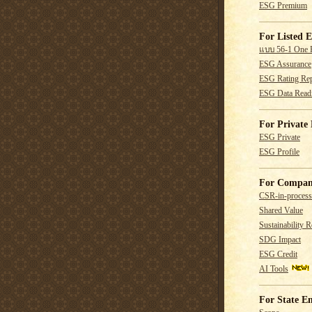
ESG Premium
For Listed E
แบบ 56-1 One 
ESG Assurance
ESG Rating Rep
ESG Data Read
For Private 
ESG Private
ESG Profile
For Compan
CSR-in-process
Shared Value
Sustainability R
SDG Impact
ESG Credit
AI Tools
For State En