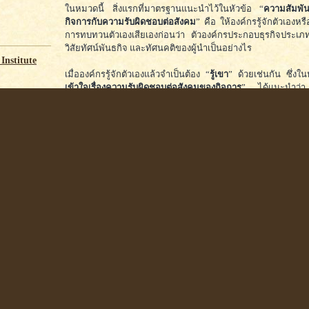
ในหมวดนี้ สิ่งแรกที่มาตรฐานแนะนำไว้ในหัวข้อ “
ความสัมพั
กิจการกับความรับผิดชอบต่อสังคม
” คือ ให้องค์กรรู้จักตัวเองหรื
การทบทวนตัวเองเสียเองก่อนว่า ตัวองค์กรประกอบธุรกิจประเภท
วิสัยทัศน์พันธกิจ และทัศนคติของผู้นำเป็นอย่างไร
Institute
เมื่อองค์กรรู้จักตัวเองแล้วจำเป็นต้อง “
รู้เขา
” ด้วยเช่นกัน ซึ่งใน
เข้าใจเรื่องความรับผิดชอบต่อสังคมของกิจการ
” ได้แนะนำว่า
เคลื่อนงานด้านความรับผิดชอบต่อสังคมใดๆ องค์กรควรระบุให้
เกี่ยวข้องกับผู้มีส่วนได้เสียใดบ้าง มีลำดับความสำคัญเป็นอย่างไ
ที่จะเข้าไปสานสัมพันธ์เพื่อหาความต้องการหรือความคาดหวังของก
ได้เสียเหล่านี้ ซึ่งจะนำไปสู่การระบุประเด็น และแผนงาน/โครงกา
ความเกี่ยวเนื่อง
(Relevance) และ
มีนัยสำคัญ
(Significance) ต่ออ
ในหัวข้อ “
แนวปฏิบัติในการบูรณาการความรับผิดชอบต่อสังคมทั
มาตรฐานแนะนำให้องค์กรมีการประกาศทิศทาง และแนวทางในก
โดยผู้นำองค์กร โดยถือเป็นภารกิจที่ต้องให้ความสำคัญและดำเ
ประสิทธิผลและเป็นไปในทิศทางเดียวกัน
G ปี 2569
การจะดำเนินการเช่นนี้ได้การสื่อสารความรับผิดชอบต่อสังคมใ
สื่อสารที่เกี่ยวกับความรับผิดชอบต่อสังคม
” ตามข้อแนะนำจะเป็
สำคัญ เสริมหนุนด้วยหัวข้อ “
การเพิ่มความน่าเชื่อถือในการดำเ
ชอบต่อสังคม
” ซึ่งองค์กรสามารถดำเนินการได้หลายวิธี อาทิ ก
กับผู้มีส่วนได้เสีย และการจัดทำรายงานความรับผิดชอบต่อสัง