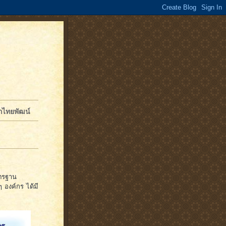
จักไทยพัฒน์
ตรฐาน
 องค์กร ได้มี