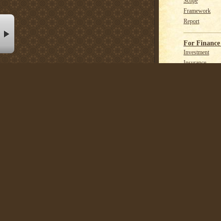
Scope
Framework
Report
st
For Finance 
Investment
Insurance
Banking
ทิศทาง ES