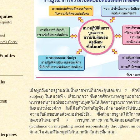
quities
Report-S
ort
iness Check
Equities
ies
เมื่อพูดถึงมาตรฐานฉบับนี้หลายท่านก็มักจะคุ้นเคยกับ 7 หัว
Subject) ในหมวดที่ 6 เสียมากกว่า ซึ่งหากศึกษามาตรฐานอย่างถ
eport
พบว่าเจตนารมณ์ของมาตรฐานมุ่งหวังให้เกิดการบูรณาการความ
สังคมทั่วทั้งองค์กร สิ่งนี้คือหัวใจสำคัญที่จะนำพาองค์กรให้ขับ
ความรับผิดชอบต่อสังคมอย่างยั่งยืน ซึ่งตัวมาตรฐานได้มีการ
ชัดเจนในหมวดที่ 7 การบูรณาการความรับผิดชอบต่อสังคมทั
(Guidance on integrating social responsibility throughout an org
มักจะไม่ค่อยมีใครพูดถึงกันมากนักในช่วงที่ผ่านมา
terprises