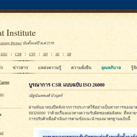
t Institute
raining Partner
นับตั้งแต่ปี พ.ศ.2556
¦
ESG
¦
CSR
¦
CSV
¦
SD
¦
SE
¦
SB
ัก
ข่าวสาร
แหล่งความรู้
ความยั่งยืน
อุณหภิบาล
รู้
Earns
บูรณาการ CSR แบบฉบับ ISO 26000
ity
ณัฐนันทพงศ์ บัวบุตร์
ผ่านพ้นมาสองปีหลังจากการประกาศใช้อย่างเป็นทางการของมา
ISO26000 ว่าด้วยเรื่องแนวทางความรับผิดชอบต่อสังคม ที่หลายๆ
s
การปรับตัวเพื่อดำเนินการตามข้อแนะนำของมาตรฐานฉบับนี้
und