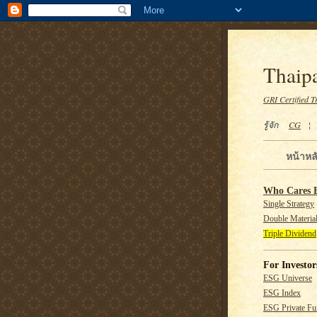
Thaipa
GRI Certified T
รู้จัก
CG
หน้าหล
Who Cares 
Single Strategy
Double Material
Triple Dividend
For Investor
ESG Universe
ESG Index
ESG Private F