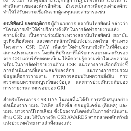
เข้าใจในการนำคู่มือมาประยุกต์สู่การปฏิบัติจริงในกระบวนการ
ดำเนินงานขององค์กรอีกด้วย อันจะเป็นการเพิ่มคุณค่าองค์กร
ทำให้ได้รับความเชื่อมั่นจากผู้ลงทุนและสาธารณชน
ดร.พิพัฒน์ ยอดพฤติการ
ผู้อำนวยการ สถาบันไทยพัฒน์ กล่าวว่า
“โครงการเข้าให้คำปรึกษาเชิงลึกในการจัดทำรายงานแห่ง
ความยั่งยืน เป็นความร่วมมือระหว่างสถาบันไทยพัฒน์ สถาบัน
ธุรกิจเพื่อสังคม และตลาดหลักทรัพย์แห่งประเทศไทย ผ่านทาง
โครงการ CSR DAY เพื่อเข้าให้คำปรึกษาเชิงลึกในที่ตั้งของ
สถานประกอบการ โดยทีมที่ปรึกษาที่ได้รับการอบรมและรับรอง
จาก GRI แก่บริษัทจดทะเบียน ให้มีความรู้ความเข้าใจและความ
พร้อมในการจัดทำรายงานด้าน CSR แนวทางการเลือกตัวบ่งชี้
การดำเนินงานที่เหมาะสมกับองค์กร แนวทางการรวบรวม
ข้อมูลเพื่อการรายงาน การตรวจสอบบริบทความยั่งยืน การ
ตรวจสอบความสมบูรณ์ของข้อมูล และการประเมินระดับของ
การรายงานตามกรอบของ GRI
สำหรับโครงการ CSR DAY ในเฟสที่ 4 ได้รับการสนับสนุนอย่าง
ต่อเนื่องจาก บมจ. โทเทิ่ล แอ็คเซ็ส คอมมูนิเคชั่น (ดีแทค) และ
บมจ. บางจากปิโตรเลียม ซึ่งมีผลงานโดดเด่นในการดำเนินงาน
ด้าน CSR และได้รับรางวัล CSR AWARDS จากตลาดหลักทรัพย์
แห่งประเทศไทย มาแล้วทั้งสองแห่ง