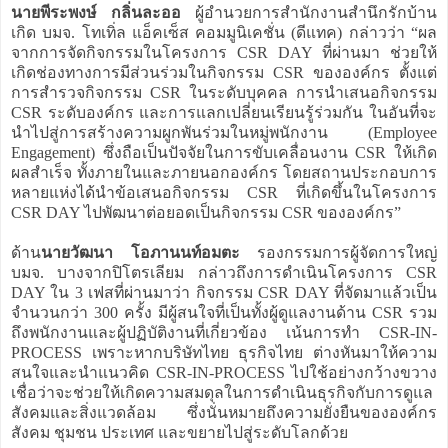
นายพีระพงษ์ กลิ่นละออ
ผู้อำนวยการสำนักงานสำนึกรักบ้าน
เกิด บมจ. โทเทิ่ล แอ็คเซ็ส คอมมูนิเคชั่น (ดีแทค) กล่าวว่า “ผล
จากการจัดกิจกรรมในโครงการ CSR DAY ที่ผ่านมา ช่วยให้
เกิดช่องทางการมีส่วนร่วมในกิจกรรม CSR ขององค์กร ตั้งแต่
การสำรวจกิจกรรม CSR ในระดับบุคคล การนำเสนอกิจกรรม
CSR ระดับองค์กร และการแลกเปลี่ยนเรียนรู้ร่วมกัน ในอันที่จะ
นำไปสู่การสร้างความผูกพันร่วมในหมู่พนักงาน (Employee
Engagement) ซึ่งถือเป็นปัจจัยในการขับเคลื่อนงาน CSR ให้เกิด
ผลสำเร็จ ทั้งภายในและภายนอกองค์กร โดยสถานประกอบการ
หลายแห่งได้นำข้อเสนอกิจกรรม CSR ที่เกิดขึ้นในโครงการ
CSR DAY ไปพัฒนาต่อยอดเป็นกิจกรรม CSR ขององค์กร”
ด้าน
นายวัฒนา โอภานนท์อมตะ
รองกรรมการผู้จัดการใหญ่
บมจ. บางจากปิโตรเลียม กล่าวถึงการดำเนินโครงการ CSR
DAY ใน 3 เฟสที่ผ่านมาว่า กิจกรรม CSR DAY ที่จัดมาแล้วเป็น
จำนวนกว่า 300 ครั้ง มีผู้สนใจที่เป็นทั้งผู้ดูแลงานด้าน CSR รวม
ถึงพนักงานและผู้ปฏิบัติงานที่เกี่ยวข้อง เน้นการทำ CSR-IN-
PROCESS เพราะหากบริษัทไทย ธุรกิจไทย ต่างหันมาให้ความ
สนใจและนำแนวคิด CSR-IN-PROCESS ไปใช้อย่างกว้างขวาง
เชื่อว่าจะช่วยให้เกิดความสมดุลในการดำเนินธุรกิจกับการดูแล
สังคมและสิ่งแวดล้อม ซึ่งนั่นหมายถึงความยั่งยืนขององค์กร
สังคม ชุมชน ประเทศ และขยายไปสู่ระดับโลกด้วย