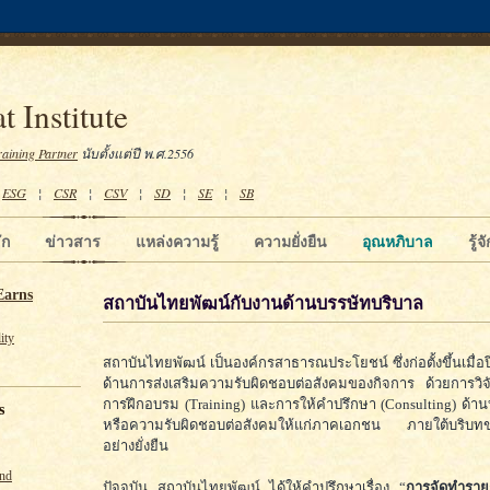
t Institute
raining Partner
นับตั้งแต่ปี พ.ศ.2556
¦
ESG
¦
CSR
¦
CSV
¦
SD
¦
SE
¦
SB
ัก
ข่าวสาร
แหล่งความรู้
ความยั่งยืน
อุณหภิบาล
รู้
Earns
สถาบันไทยพัฒน์กับงานด้านบรรษัทบริบาล
ity
สถาบันไทยพัฒน์ เป็นองค์กรสาธารณประโยชน์ ซึ่งก่อตั้งขึ้นเมื่อ
ด้านการส่งเสริมความรับผิดชอบต่อสังคมของกิจการ ด้วยการวิจ
การฝึกอบรม (Training) และการให้คำปรึกษา (Consulting) ด้า
s
หรือความรับผิดชอบต่อสังคมให้แก่ภาคเอกชน ภายใต้บริบท
อย่างยั่งยืน
und
ปัจจุบัน สถาบันไทยพัฒน์ ได้ให้คำปรึกษาเรื่อง “
การจัดทำราย