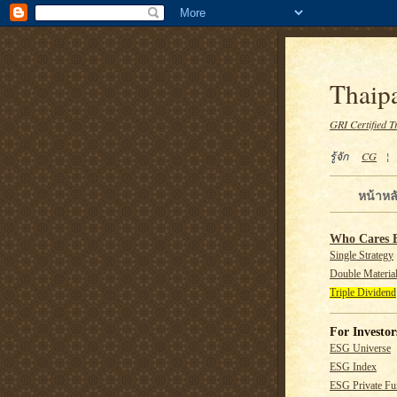
Thaipa
GRI Certified T
รู้จัก
CG
หน้าหล
Who Cares 
Single Strategy
Double Material
Triple Dividend
For Investor
ESG Universe
ESG Index
ESG Private F