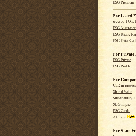
ESG Premium
For Listed E
แบบ 56-1 One 
ESG Assurance
ESG Rating Rep
ESG Data Read
For Private 
ESG Private
ESG Profile
For Compan
CSR-in-process
Shared Value
Sustainability R
SDG Impact
ESG Credit
AI Tools
For State En