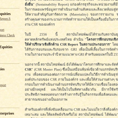
ยั่งยืน
” (Sustainability Report) แก่องค์กรธุรกิจและหน่วยงานที่
ในการเผยแพร่ข้อมูลการดำเนินงานด้านสังคมและสิ่งแวดล้อมสู
quities
ให้ความสำคัญกับสารัตถภาพ (Materiality) ของการรายงาน รว
Report-S
สร้างคุณค่าของกระบวนการจัดทำรายงานให้เป็นเครื่องมือในการ
งาน CSR ขององค์กร
ort
ในปี 2556 นี้ สถาบันไทยพัฒน์ได้ร่วมกับสถาบันธุรกิ
iness Check
ตลาดหลักทรัพย์แห่งประเทศไทย ดำเนิน “
โครงการฝึกอบรมเชิง
ให้คำปรึกษาเชิงลึกด้าน CSR Report ในสถานประกอบการ
” โดย
Equities
ได้รับการอบรมและรับรองจาก GRI เพื่อเป็นพี่เลี้ยงในการจั
รวมในรายงานประจำปี ตามแนวทาง GRI สำหรับเผยแพร่ในปี 25
นอกจากนี้ สถาบันไทยพัฒน์ ยังได้พัฒนาโครงการศึกษาและจัดท
ies
CSR
” (CSR Master Plan) ซึ่งเป็นเสมือนพิมพ์เขียวด้านบรรษัทบ
งาน เพื่อตอบสนองต่อภาวการณ์เปลี่ยนแปลงในวิธีการดำเนินธุรกิ
องค์ประกอบของ CSR ภายในองค์กร และเพื่อให้ส่วนงานต่างๆ ข
กรอบในการดำเนินงานด้านบรรษัทบริบาลให้มีความเชื่อมโยงสอ
eport
อย่างมีกลยุทธ์ และให้เป็นไปในทิศทางเดียวกัน มีการใช้ทรั
ประสิทธิภาพตลอดจนการสร้างการรับรู้ในกิจกรรมเพื่อสังคมและสิ
สาธารณชนอย่างเป็นเอกภาพ
สำหรับองค์กรที่เพิ่งขับเคลื่อนงาน CSR และไม่แน่ใจว่าสิ่งที่องค์กร
terprises
เหมาะสม และให้ผลลัพธ์จริงหรือไม่ สถาบันไทยพัฒน์ ได้พัฒน