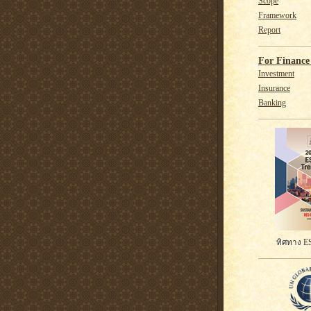
Scope
Framework
Report
For Finance 
Investment
Insurance
Banking
ทิศทาง ES