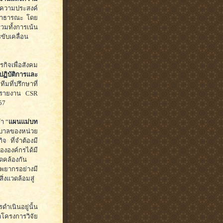
มีความประสงค์
่สาธารณะ โดย
มทั้งการเน้น
ขับเคลื่อน
จเพื่อสังคม
ปฏิบัติการและ
ทีมที่ปรึกษาที่
ดทำรายงาน CSR
57
ำ “
แผนแม่บท
ริบาลของหน่วย
จ ที่จำต้องมี
ององค์กรได้มี
ดคล้องกัน
พยากรอย่างมี
่งแวดล้อมสู่
ดำเนินอยู่นั้น
าโครงการวิจัย