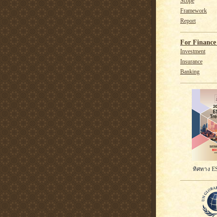
Scope
Framework
Report
For Finance 
Investment
Insurance
Banking
ทิศทาง ES