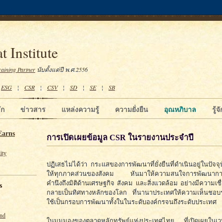
t Institute
raining Partner
นับตั้งแต่ปี พ.ศ.2556
¦
ESG
¦
CSR
¦
CSV
¦
SD
¦
SE
¦
SB
ัก
ข่าวสาร
แหล่งความรู้
ความยั่งยืน
อุณหภิบาล
รู้
Earns
การเปิดเผยข้อมูล CSR ในรายงานประจำปี
ity
ปฏิเสธไม่ได้ว่า กระแสของการพัฒนาที่ยั่งยืนที่ดำเนินอยู่ในปัจจุ
ให้ทุกภาคส่วนของสังคม หันมาให้ความสนใจการพัฒนาการด
คำนึงถึงมิติด้านเศรษฐกิจ สังคม และสิ่งแวดล้อม อย่างมีความเช
s
กลายเป็นทิศทางหลักของโลก ที่นานาประเทศให้ความเห็นชอบร
ใช้เป็นกรอบการพัฒนาทั้งในในระดับองค์กรจนถึงระดับประเทศ
und
ในมุมมองของตลาดหลักทรัพย์แห่งประเทศไทย ที่เปิดเผยในเว