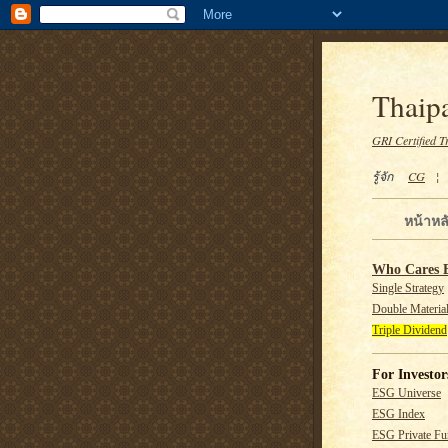
Thaipa
GRI Certified T
รู้จัก
CG
หน้าหล
Who Cares 
Single Strategy
Double Material
Triple Dividend
For Investor
ESG Universe
ESG Index
ESG Private F