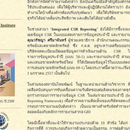
อีกทั้งการจัดทำรายงานดังกล่าว ยังเป็นเครื่องมือสำคัญที่องค์ก
ใช้ประเมินตนเอง เพื่อให้ผู้บริหารและผู้ปฏิบัติงานได้ทราบว่า 
ทำงานใดบ้างที่องค์กรต้องปรับปรุงพัฒนา เพื่อให้บริษัทสามาร
ธุรกิจได้อย่างเต็มประสิทธิภาพ และเติบโตได้อย่างยั่งยืน
Institute
ในช่วงเสวนา "
Integrated CSR Reporting
" ยังได้มีการชี้แจง
เผยข้อมูล CSR ในแบบแสดงรายการข้อมูลประจำปี และรายงา
คุณวรัชญา ศรีมาจันทร์
ผู้ช่วยเลขาธิการ สำนักงานคณะกรรม
ทรัพย์และตลาดหลักทรัพย์ ซึ่ง ก.ล.ต. อยู่ระหว่างเตรียมออกป
บริษัทจดทะเบียนเปิดเผยข้อมูลการดำเนินงานด้าน CSR ไ
รายการข้อมูลประจำปี (แบบ 56-1) และรายงานประจำปี ส่วนบร
และเสนอขายหลักทรัพย์ใหม่ ก็ให้เปิดเผยข้อมูลไว้ในแบบแสดง
การเสนอขายหลักทรัพย์ (แบบ 69-1) โดยประกาศนี้คาดว่าจะเริ่มมีผ
1 มกราคม 2557 เป็นต้นไป
ในส่วนของสถาบันไทยพัฒน์ ในฐานะหน่วยงานด้านวิชาการ ที่ท
เหลือสนับสนุนการขับเคลื่อนความรับผิดชอบต่อสังคมของภาคธุ
ยกร่างกรอบการรายงานข้อมูล CSR ในเล่มรายงานประจำปี (In
Reporting Framework) เพื่อสำรวจความคิดเห็นของบริษัทจดทะเ
G ปี 2569
กรอบการรายงานฉบับดังกล่าว เป็นแนวทางสำหรับจัดทำราย
สอดคล้องกับหลักการรายงานสากล GRI
โดยมีเนื้อหาที่แนะนำให้รายงานประกอบด้วย 10 หัวข้อ ได้แก่
กิจการที่ดี การประกอบกิจการด้วยความเป็นธรรม การต่อต้านก