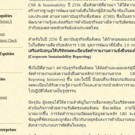
CSR & Sustainability ปี 2556 เมื่อสัปดาห์ที่ผ่านมา ได้ให้ค
สร้างรากฐานสู่การพัฒนาอย่างยั่งยืนให้แก่ผู้มีส่วนเกี่ยวข้องใ
quities
และประเทศ ผ่านทางสถาบันธุรกิจเพื่อสังคม (CSRI) ซึ่งเป็นสถ
Report-S
พัฒนาความรู้และส่งเสริมการดำเนินธุรกิจอย่างมีความรับผิดช
กำกับของตลาดหลักทรัพย์แห่งประเทศไทย
ort
สำหรับในปี 2556 นี้ สถาบันธุรกิจเพื่อสังคม ได้กำหนดแผนงานที่
iness Check
ไปในทิศทางเดียวกับหลักการ CSR ยุคการพัฒนาที่ยั่งยืน 2.0 ก
เสริมสนับสนุนให้บริษัทจดทะเบียนจัดทำรายงานความยั่งยืนของ
Equities
(Corporate Sustainability Reporting)
ซึ่งในปีที่ผ่านมา สถาบันธุรกิจเพื่อสังคม ได้จัดทำและเผยแพร่ค
จัดทำรายงานแห่งความยั่งยืนตามหลักการรายงานสากล 
ies
Reporting Initiatives) ขึ้น และในปีนี้ มีแผนที่จะจัดอบรมสัมมนา
จดทะเบียนได้รับความรู้ความเข้าใจและสามารถนำหลักการรายง
ไปปฏิบัติได้อย่างเป็นรูปธรรม
eport
ปัจจุบัน ผู้ลงทุนได้ให้ความสำคัญในการเลือกลงทุนในบริษัทจดทะ
ดำเนินกิจการด้วยความรับผิดชอบต่อสังคม สิ่งแวดล้อม ภายใต
บาลมากขึ้น การจัดทำรายงานเปิดเผยข้อมูลตามหลัก GRI จะทำใ
ข้อมูลที่ชัดเจนและถูกต้อง เกี่ยวกับกลยุทธ์และการดำเนินงานของ
ดังกล่าวประกอบการตัดสินใจลงทุน
terprises