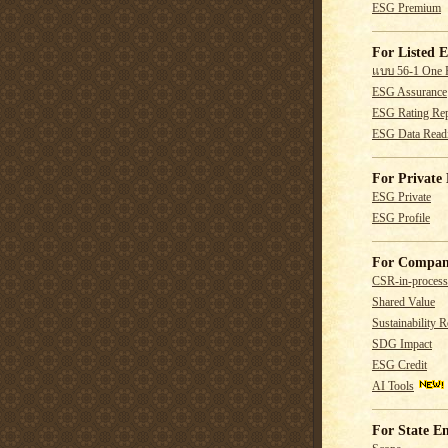
ESG Premium
For Listed E
แบบ 56-1 One 
ESG Assurance
ESG Rating Rep
ESG Data Read
For Private 
ESG Private
ESG Profile
For Compan
CSR-in-process
Shared Value
Sustainability R
SDG Impact
ESG Credit
AI Tools
For State En