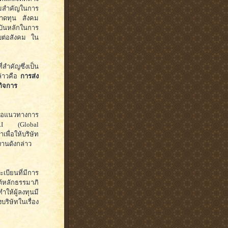
วามสำคัญในการ
นตลาดทุน สังคม
าบันหลักในการ
อบต่อสังคม ใน
สำคัญซึ่งเป็น
ล่าวคือ
การส่ง
กิจการ
ู่มือแนวทางการ
GRI (Global
เพื่อให้บริษัท
านดังกล่าว
เบียนที่มีการ
้หลักธรรมาภิ
ห้ผู้ลงทุนมี
บริษัทในเรื่อง