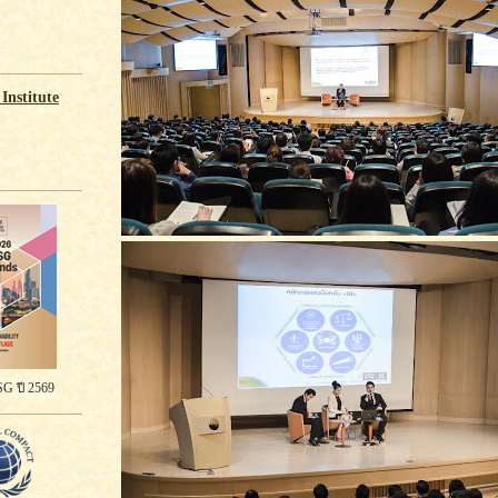
Institute
G ปี 2569