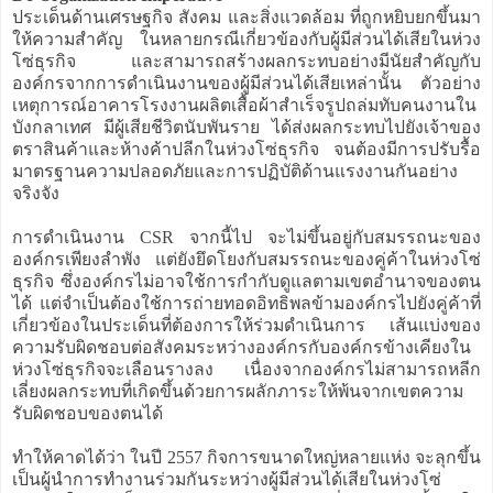
ประเด็นด้านเศรษฐกิจ สังคม และสิ่งแวดล้อม ที่ถูกหยิบยกขึ้นมา
ให้ความสำคัญ ในหลายกรณีเกี่ยวข้องกับผู้มีส่วนได้เสียในห่วง
โซ่ธุรกิจ และสามารถสร้างผลกระทบอย่างมีนัยสำคัญกับ
องค์กรจากการดำเนินงานของผู้มีส่วนได้เสียเหล่านั้น ตัวอย่าง
เหตุการณ์อาคารโรงงานผลิตเสื้อผ้าสำเร็จรูปถล่มทับคนงานใน
บังกลาเทศ มีผู้เสียชีวิตนับพันราย ได้ส่งผลกระทบไปยังเจ้าของ
ตราสินค้าและห้างค้าปลีกในห่วงโซ่ธุรกิจ จนต้องมีการปรับรื้อ
มาตรฐานความปลอดภัยและการปฏิบัติด้านแรงงานกันอย่าง
จริงจัง
การดำเนินงาน CSR จากนี้ไป จะไม่ขึ้นอยู่กับสมรรถนะของ
องค์กรเพียงลำพัง แต่ยังยึดโยงกับสมรรถนะของคู่ค้าในห่วงโซ่
ธุรกิจ ซึ่งองค์กรไม่อาจใช้การกำกับดูแลตามเขตอำนาจของตน
ได้ แต่จำเป็นต้องใช้การถ่ายทอดอิทธิพลข้ามองค์กรไปยังคู่ค้าที่
เกี่ยวข้องในประเด็นที่ต้องการให้ร่วมดำเนินการ เส้นแบ่งของ
ความรับผิดชอบต่อสังคมระหว่างองค์กรกับองค์กรข้างเคียงใน
ห่วงโซ่ธุรกิจจะเลือนรางลง เนื่องจากองค์กรไม่สามารถหลีก
เลี่ยงผลกระทบที่เกิดขึ้นด้วยการผลักภาระให้พ้นจากเขตความ
รับผิดชอบของตนได้
ทำให้คาดได้ว่า ในปี 2557 กิจการขนาดใหญ่หลายแห่ง จะลุกขึ้น
เป็นผู้นำการทำงานร่วมกันระหว่างผู้มีส่วนได้เสียในห่วงโซ่