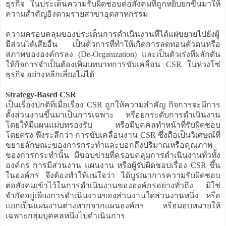
ธุรกิจ ในประเด็นความรับผิดชอบต่อสังคมที่ถูกหยิบยกขึ้นมาให้
ความสำคัญอิงตามรายสาขาอุตสาหกรรม
ความครอบคลุมของประเด็นการดำเนินงานที่ได้แผ่ขยายไปยังผู้
มีส่วนได้เสียอื่น เป็นตัวการที่ทำให้เกิดการลดทอนตัวตนหรือ
สภาพขององค์กรลง (De-Organization) และเป็นตัวเร่งที่ผลักดัน
ให้กิจการจำเป็นต้องเพิ่มบทบาทการขับเคลื่อน CSR ในห่วงโซ่
ธุรกิจ อย่างหลีกเลี่ยงไม่ได้
Strategy-Based CSR
เป็นเรื่องปกติที่เมื่อเรื่อง CSR ถูกให้ความสำคัญ กิจการจะมีการ
ตั้งส่วนงานขึ้นมาเป็นการเฉพาะ หรือยกระดับการดำเนินงาน
โดยให้มีแผนแม่บทรองรับ หรือมีบุคคลทำหน้าที่รับผิดชอบ
โดยตรง พึงระลึกว่า การขับเคลื่อนงาน CSR ซึ่งถือเป็นวิเศษณ์ที่
ขยายลักษณะของการกระทำและบอกถึงปริมาณหรือคุณภาพ
ของการกระทำนั้น มีขอบข่ายที่ครอบคลุมการดำเนินงานทั่วทั้ง
องค์กร การมีส่วนงาน แผนงาน หรือผู้รับผิดชอบเรื่อง CSR ขึ้น
ในองค์กร จึงต้องทำให้แน่ใจว่า ได้บูรณาการความรับผิดชอบ
ต่อสังคมเข้าไว้ในการดำเนินงานขององค์กรอย่างทั่วถึง มิใช่
จำกัดอยู่เพียงการดำเนินงานของส่วนงานใดส่วนงานหนึ่ง หรือ
แยกเป็นแผนงานต่างหากจากแผนองค์กร หรือมอบหมายให้
เฉพาะกลุ่มบุคคลหนึ่งไปดำเนินการ