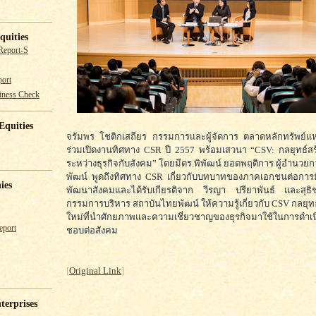
quities
Report-S
ort
iness Check
Equities
จรัมพร โชติกเสถียร กรรมการและผู้จัดการ ตลาดหลักทรัพย์แ
ร่วมเปิดงานทิศทาง CSR ปี 2557 พร้อมเสวนา “CSV: กลยุทธ์สร
ระหว่างธุรกิจกับสังคม” โดยมีดร.พิพัฒน์ ยอดพฤติการ ผู้อำนว
พัฒน์ พูดถึงทิศทาง CSR เกี่ยวกับบทบาทของภาคเอกชนต่อการม
ies
พัฒนาสังคมและได้รับเกียรติจาก วีรญา ปรียาพันธ์ และสุธ
กรรมการบริหาร สถาบันไทยพัฒน์ ให้ความรู้เกี่ยวกับ CSV กลยุท
ใหม่ที่นำศักยภาพและความเชี่ยวชาญของธุรกิจมาใช้ในการดำเน
eport
ชอบต่อสังคม
[
Original Link
]
terprises