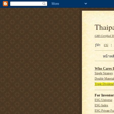
Thaipa
GRI Certified T
รู้จัก
CG
หน้าหล
Who Cares 
Single Strategy
Double Material
Triple Dividend
For Investor
ESG Universe
ESG Index
ESG Private F