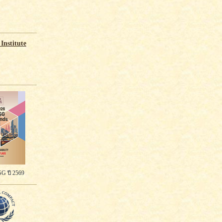
Institute
G ปี 2569