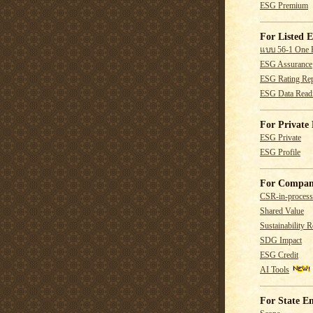
ESG Premium
For Listed E
แบบ 56-1 One 
ESG Assurance
ESG Rating Rep
ESG Data Read
For Private 
ESG Private
ESG Profile
For Compan
CSR-in-process
Shared Value
Sustainability R
SDG Impact
ESG Credit
AI Tools
For State En