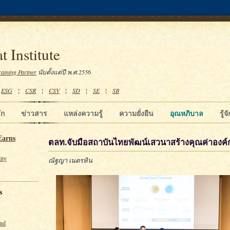
t Institute
raining Partner
นับตั้งแต่ปี พ.ศ.2556
¦
ESG
¦
CSR
¦
CSV
¦
SD
¦
SE
¦
SB
ัก
ข่าวสาร
แหล่งความรู้
ความยั่งยืน
อุณหภิบาล
รู้
Earns
ตลท.จับมือสถาบันไทยพัฒน์เสวนาสร้างคุณค่าองค์
ity
ณัฐญา เนตรหิน
s
und