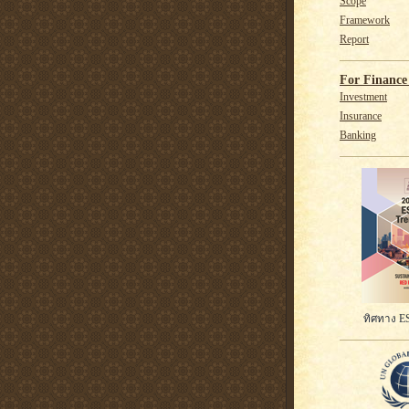
Scope
Framework
Report
For Finance 
Investment
Insurance
Banking
ทิศทาง ES