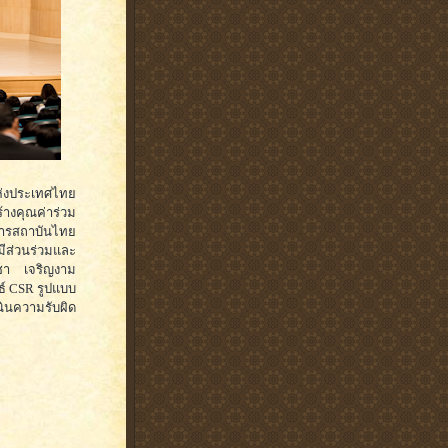
ห่งประเทศไทย
้างคุณค่าร่วม
ยการสถาบันไทย
ีส่วนร่วมและ
ิชา เจริญงาม
ธ์ CSR รูปแบบ
ินความรับผิด