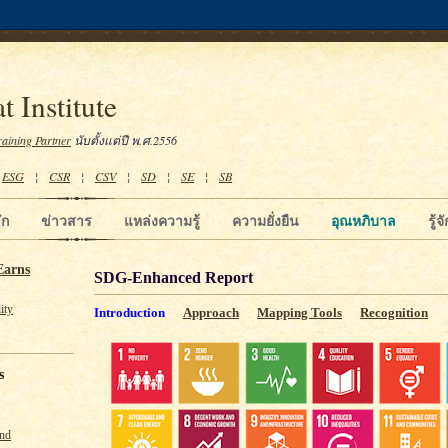
t Institute
raining Partner
นับตั้งแต่ปี พ.ศ.2556
¦
ESG
¦
CSR
¦
CSV
¦
SD
¦
SE
¦
SB
ัก
ข่าวสาร
แหล่งความรู้
ความยั่งยืน
อุณหภิบาล
รู้
Earns
SDG-Enhanced Report
ity
Introduction
Approach
Mapping Tools
Recognition
s
und