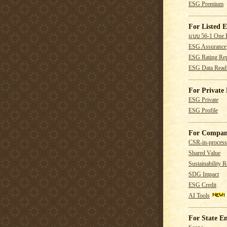
ESG Premium
For Listed E
แบบ 56-1 One 
ESG Assurance
ESG Rating Rep
ESG Data Read
For Private 
ESG Private
ESG Profile
For Compan
CSR-in-process
Shared Value
Sustainability R
SDG Impact
ESG Credit
AI Tools
For State En