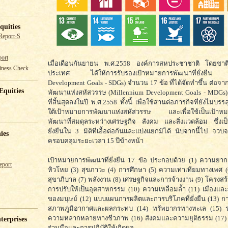
quities
Report-S
ort
เมื่อเดือนกันยายน พ.ศ.2558 องค์การสหประชาชาติ โดยชา
iness Check
ประเทศ ได้ให้การรับรองเป้าหมายการพัฒนาที่ยั่งยืน (
Development Goals - SDGs) จำนวน 17 ข้อ ที่ได้จัดทำขึ้น ต่อจ
Equities
พัฒนาแห่งสหัสวรรษ (Millennium Development Goals - MDGs)
ที่สิ้นสุดลงในปี พ.ศ.2558 ทั้งนี้ เพื่อใช้สานต่อภารกิจที่ยังไม่บร
ใต้เป้าหมายการพัฒนาแห่งสหัสวรรษ และเพื่อใช้เป็นเป้าห
พัฒนาที่สมดุลระหว่างเศรษฐกิจ สังคม และสิ่งแวดล้อม ซึ่งเป
ยั่งยืนใน 3 มิติที่เอื้อต่อกันและแบ่งแยกมิได้ นับจากนี้ไป จว
ies
ครอบคลุมระยะเวลา 15 ปีข้างหน้า
เป้าหมายการพัฒนาที่ยั่งยืน 17 ข้อ ประกอบด้วย (1) ความยา
eport
หิวโหย (3) สุขภาวะ (4) การศึกษา (5) ความเท่าเทียมทางเพศ 
สุขาภิบาล (7) พลังงาน (8) เศรษฐกิจและการจ้างงาน (9) โครงสร
การปรับให้เป็นอุตสาหกรรม (10) ความเหลื่อมล้ำ (11) เมืองและก
ของมนุษย์ (12) แบบแผนการผลิตและการบริโภคที่ยั่งยืน (13) ก
สภาพภูมิอากาศและผลกระทบ (14) ทรัพยากรทางทะเล (15) ร
ความหลากหลายทางชีวภาพ (16) สังคมและความยุติธรรม (17) 
terprises
ร่วมมือและการปฏิบัติให้เกิดผล