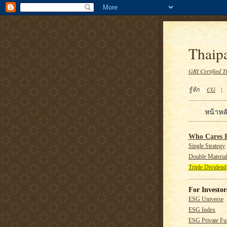
Thaipa
GRI Certified T
รู้จัก
CG
หน้าหล
Who Cares 
Single Strategy
Double Material
Triple Dividend
For Investor
ESG Universe
ESG Index
ESG Private F