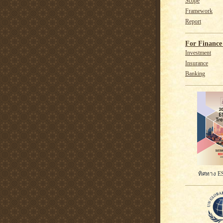
Scope
Framework
Report
For Finance 
Investment
Insurance
Banking
ทิศทาง ES