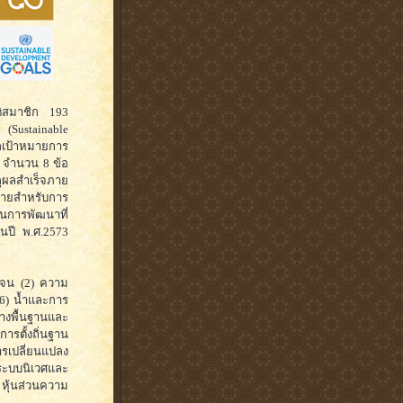
ติสมาชิก 193
Sustainable
ากเป้าหมายการ
 จำนวน 8 ข้อ
รลุผลสำเร็จภาย
มายสำหรับการ
็นการพัฒนาที่
บจนปี พ.ศ.2573
กจน (2) ความ
(6) น้ำและการ
้างพื้นฐานและ
ารตั้งถิ่นฐาน
ารเปลี่ยนแปลง
ะบบนิเวศและ
หุ้นส่วนความ