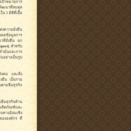
ใต้เป้าหมายการ
ัฒนาที่สมดุล
 3 มิติที่เอื้อ
่งความยั่งยืน
เผยข้อมูลการ
ที่ยั่งยืน ยก
eport)
สำหรับ
ึงคำมั่นและการ
นอย่างเป็นรูป
สังคม และสิ่ง
่งยืน เป็นราย
ับตามธีมธุรกิจ
ธีมธุรกิจด้าน
ผลิตภัณฑ์และ
ทางอ้อมเชิง
ขององค์กร ที่