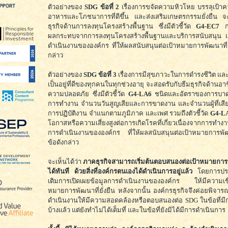
ตัวอย่างของ
SDG ข้อที่ 2
เรื่องการขจัดความหิวโหย บรรลุเป้า
อาหารและโภชนาการที่ดีขึ้น และส่งเสริมเกษตรกรรมยั่งยืน จ
ธุรกิจด้านการลงทุนโครงสร้างพื้นฐาน ซึ่งมีตัวชี้วัด
G4-EC7
ก
ผลกระทบจากการลงทุนโครงสร้างพื้นฐานและบริการสนับสนุน เป็
ดำเนินงานขององค์กร ที่ให้ผลสนับสนุนต่อเป้าหมายการพัฒนาที่ยั
กล่าว
ตัวอย่างของ
SDG ข้อที่ 3
เรื่องการมีสุขภาวะในการดำรงชีวิต แล
เป็นอยู่ที่ดีของทุกคนในทุกช่วงอายุ จะสอดรับกับธีมธุรกิจด้านอ
ความปลอดภัย ซึ่งมีตัวชี้วัด
G4-LA6
ชนิดและอัตราของการบาด
การทำงาน จำนวนวันสูญเสียและการขาดงาน และจำนวนผู้ที่เสียช
การปฏิบัติงาน จำแนกตามภูมิภาค และเพศ รวมถึงตัวชี้วัด
G4-L
โอกาสหรือความเสี่ยงสูงต่อการเกิดโรคที่เกี่ยวเนื่องจากการทำงาน
การดำเนินงานขององค์กร ที่ให้ผลสนับสนุนต่อเป้าหมายการพัฒน
ข้อดังกล่าว
จะเห็นได้ว่า
ภาคธุรกิจสามารถเริ่มต้นตอบสนองต่อเป้าหมายการพั
ได้ทันที ด้วยสิ่งที่องค์กรตนเองได้ดำเนินการอยู่แล้ว
โดยการประ
เติมการเปิดเผยข้อมูลการดำเนินงานขององค์กร ให้มีความเชื่
หมายการพัฒนาที่ยั่งยืน หลังจากนั้น องค์กรธุรกิจจึงค่อยพิจารณ
ดำเนินงานให้มีความสอดคล้องหรือตอบสนองต่อ SDG ในข้อที่มี
บ้างแล้ว แต่ยังทำไม่ได้เต็มที่ และในข้อที่ยังมิได้มีการดำเนินการ