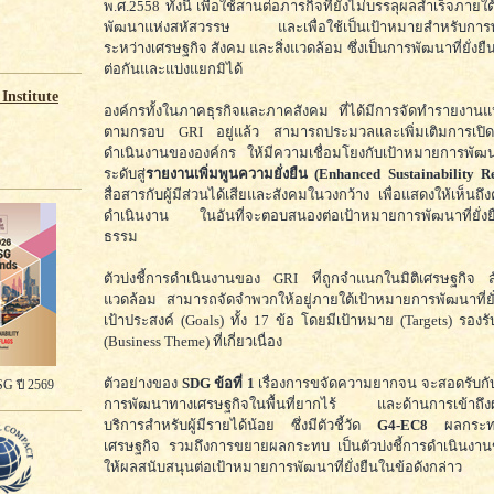
พ.ศ.2558 ทั้งนี้ เพื่อใช้สานต่อภารกิจที่ยังไม่บรรลุผลสำเร็จภาย
พัฒนาแห่งสหัสวรรษ และเพื่อใช้เป็นเป้าหมายสำหรับการพ
ระหว่างเศรษฐกิจ สังคม และสิ่งแวดล้อม ซึ่งเป็นการพัฒนาที่ยั่งยืนใน
ต่อกันและแบ่งแยกมิได้
Institute
องค์กรทั้งในภาคธุรกิจและภาคสังคม ที่ได้มีการจัดทำรายงานแห
ตามกรอบ GRI อยู่แล้ว สามารถประมวลและเพิ่มเติมการเปิด
ดำเนินงานขององค์กร ให้มีความเชื่อมโยงกับเป้าหมายการพัฒนา
ระดับสู่
รายงานเพิ่มพูนความยั่งยืน (Enhanced Sustainability R
สื่อสารกับผู้มีส่วนได้เสียและสังคมในวงกว้าง เพื่อแสดงให้เห็นถ
ดำเนินงาน ในอันที่จะตอบสนองต่อเป้าหมายการพัฒนาที่ยั่งยื
ธรรม
ตัวบ่งชี้การดำเนินงานของ GRI ที่ถูกจำแนกในมิติเศรษฐกิจ 
แวดล้อม สามารถจัดจำพวกให้อยู่ภายใต้เป้าหมายการพัฒนาที่ยั
เป้าประสงค์ (Goals) ทั้ง 17 ข้อ โดยมีเป้าหมาย (Targets) รองร
(Business Theme) ที่เกี่ยวเนื่อง
ตัวอย่างของ
SDG ข้อที่ 1
เรื่องการขจัดความยากจน จะสอดรับกับ
G ปี 2569
การพัฒนาทางเศรษฐกิจในพื้นที่ยากไร้ และด้านการเข้าถึง
บริการสำหรับผู้มีรายได้น้อย ซึ่งมีตัวชี้วัด
G4-EC8
ผลกระทบ
เศรษฐกิจ รวมถึงการขยายผลกระทบ เป็นตัวบ่งชี้การดำเนินงาน
ให้ผลสนับสนุนต่อเป้าหมายการพัฒนาที่ยั่งยืนในข้อดังกล่าว