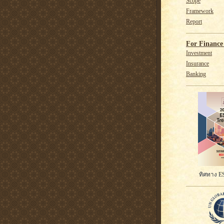
Scope
Framework
Report
For Finance 
Investment
Insurance
Banking
ทิศทาง ES