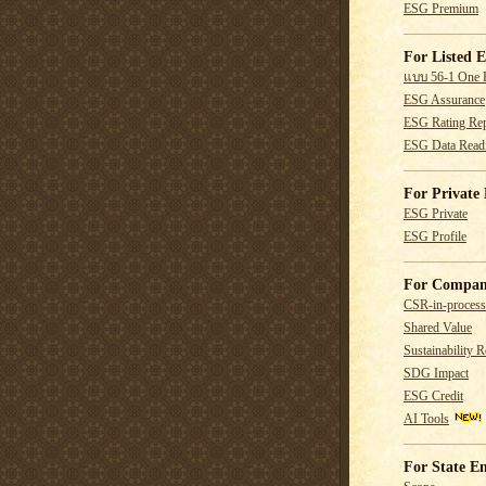
ESG Premium
For Listed E
แบบ 56-1 One 
ESG Assurance
ESG Rating Rep
ESG Data Read
For Private 
ESG Private
ESG Profile
For Compan
CSR-in-process
Shared Value
Sustainability R
SDG Impact
ESG Credit
AI Tools
For State En