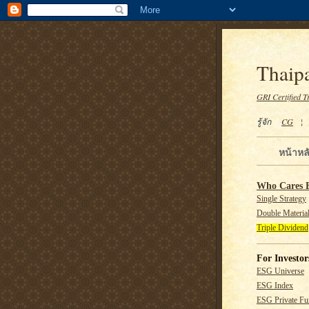
Thaipa
GRI Certified T
รู้จัก
CG
หน้าหล
Who Cares 
Single Strategy
Double Material
Triple Dividend
For Investor
ESG Universe
ESG Index
ESG Private F