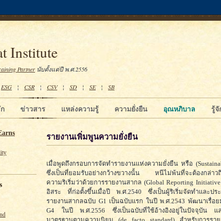
t Institute
raining Partner
นับตั้งแต่ปี พ.ศ.2556
¦
ESG
¦
CSR
¦
CSV
¦
SD
¦
SE
¦
SB
ัก
ข่าวสาร
แหล่งความรู้
ความยั่งยืน
อุณหภิบาล
รู้
Earns
รายงานเพิ่มพูนความยั่งยืน
ity
เมื่อพูดถึงกรอบการจัดทำรายงานแห่งความยั่งยืน หรือ (Sustainab
ซึ่งเป็นที่ยอมรับอย่างกว้างขวางนั้น หนีไม่พ้นที่จะต้องกล่าวถ
ความริเริ่มว่าด้วยการรายงานสากล (Global Reporting Initiative
s
อิสระ ที่ก่อตั้งขึ้นเมื่อปี พ.ศ.2540 ซึ่งเป็นผู้ริเริ่มจัดทำแล
รายงานสากลฉบับ G1 เป็นฉบับแรก ในปี พ.ศ.2543 พัฒนาเรื่อย
G4 ในปี พ.ศ.2556 ซึ่งเป็นฉบับที่ใช้อ้างอิงอยู่ในปัจจุบัน แ
und
มาตรฐานตามความนิยม (de facto standard) สำหรับการราย