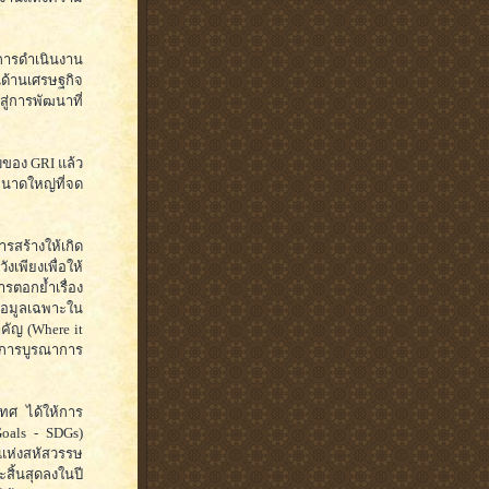
์การดำเนินงาน
้านเศรษฐกิจ
ู่การพัฒนาที่
บของ GRI แล้ว
ขนาดใหญ่ที่จด
สร้างให้เกิด
งเพียงเพื่อให้
รตอกย้ำเรื่อง
ข้อมูลเฉพาะใน
ำคัญ (Where it
การบูรณาการ
เทศ ได้ให้การ
Goals - SDGs)
แห่งสหัสวรรษ
สิ้นสุดลงในปี