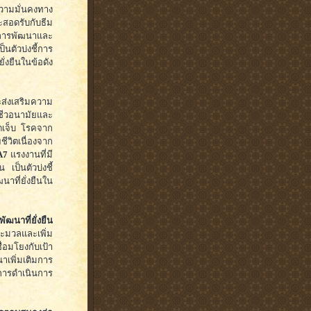
ความมั่นคงทาง
ะสอดรับกับธีม
ารพัฒนาและ
นตัวบ่งชี้การ
่งยืนในข้อดัง
ะส่งเสริมความ
าชีวอนามัยและ
เจ็บ โรคจาก
ีวิตเนื่องจาก
A7
แรงงานที่มี
 เป็นตัวบ่งชี้
าที่ยั่งยืนใน
ฒนาที่ยั่งยืน
มวลและเพิ่ม
อมโยงกับเป้า
าเพิ่มเติมการ
การดำเนินการ