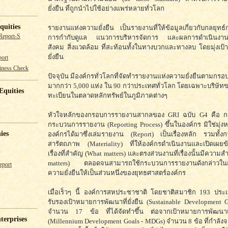
ยั่งยืน ที่ถูกนำไปใช้อย่างแพร่หลายทั่วโลก
quities
รายงานแห่งความยั่งยืน เป็นรายงานที่ให้ข้อมูลเกี่ยวกับกลยุทธ
Report-S
การกำกับดูแล แนวการบริหารจัดการ และผลการดำเนินงานด
สังคม สิ่งแวดล้อม ที่สะท้อนทั้งในทางบวกและทางลบ โดยมุ่งเป้าส
ยั่งยืน
ort
iness Check
ปัจจุบัน มีองค์กรทั่วโลกที่จัดทำรายงานแห่งความยั่งยืนตามกรอ
มากกว่า 5,000 แห่ง ใน 90 กว่าประเทศทั่วโลก โดยเฉพาะบริษัท
Equities
ทะเบียนในตลาดหลักทรัพย์ในภูมิภาคต่างๆ
หัวใจหลักของกรอบการรายงานสากลของ GRI ฉบับ G4 คือ การ
กระบวนการรายงาน (Reporting Process) ขึ้นในองค์กร มิใช่มุ่งหวั
ies
องค์กรได้มาซึ่งเล่มรายงาน (Report) เป็นเรื่องหลัก รวมทั้งกา
สารัตถภาพ (Materiality) ที่ให้องค์กรดำเนินงานและเปิดเผย
เรื่องที่สำคัญ (What matters) และตรงส่วนงานที่เรื่องนั้นมีความส
matters) ตลอดจนสามารถใช้กระบวนการรายงานดังกล่าวใน
eport
ความยั่งยืนให้เป็นส่วนหนึ่งของยุทธศาสตร์องค์กร
เมื่อเร็วๆ นี้ องค์การสหประชาชาติ โดยชาติสมาชิก 193 ประ
รับรองเป้าหมายการพัฒนาที่ยั่งยืน (Sustainable Development 
จำนวน 17 ข้อ ที่ได้จัดทำขึ้น ต่อจากเป้าหมายการพัฒนา
terprises
(Millennium Development Goals - MDGs) จำนวน 8 ข้อ ที่กำลังจะ