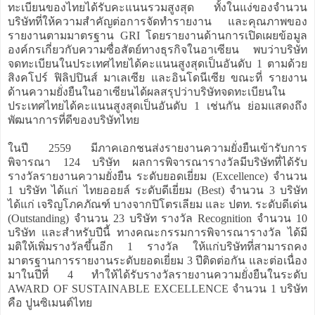
ทะเบียนของไทยได้รับคะแนนรวมสูงสุด ทั้งในแง่ของจำนวน
บริษัทที่ให้ความสำคัญต่อการจัดทำรายงาน และคุณภาพของ
รายงานตามมาตรฐาน GRI โดยรายงานด้านการเปิดเผยข้อมูล
องค์กรเกี่ยวกับความซื่อสัตย์ทางธุรกิจในอาเซียน พบว่าบริษัท
จดทะเบียนในประเทศไทยได้คะแนนสูงสุดเป็นอันดับ 1 ตามด้วย
สิงคโปร์ ฟิลิปปินส์ มาเลเซีย และอินโดนีเซีย ขณะที่ รายงาน
ด้านความยั่งยืนในอาเซียนได้ผลสรุปว่าบริษัทจดทะเบียนใน
ประเทศไทยได้คะแนนสูงสุดเป็นอันดับ 1 เช่นกัน ย่อมแสดงถึง
พัฒนาการที่ดีของบริษัทไทย
ในปี 2559 มีภาคเอกชนส่งรายงานความยั่งยืนเข้ารับการ
พิจารณา 124 บริษัท ผลการพิจารณารางวัลมีบริษัทที่ได้รับ
รางวัลรายงานความยั่งยืน ระดับยอดเยี่ยม (Excellence) จำนวน
1 บริษัท ได้แก่ ไทยออยล์ ระดับดีเยี่ยม (Best) จำนวน 3 บริษัท
ได้แก่ เจริญโภคภัณฑ์ บางจากปิโตรเลียม และ ปตท. ระดับดีเด่น
(Outstanding) จำนวน 23 บริษัท รางวัล Recognition จำนวน 10
บริษัท และสำหรับปีนี้ ทางคณะกรรมการพิจารณารางวัล ได้มี
มติให้เพิ่มรางวัลขึ้นอีก 1 รางวัล ให้แก่บริษัทที่สามารถคง
มาตรฐานการรายงานระดับยอดเยี่ยม 3 ปีติดต่อกัน และต่อเนื่อง
มาในปีที่ 4 ทำให้ได้รับรางวัลรายงานความยั่งยืนในระดับ
AWARD OF SUSTAINABLE EXCELLENCE จำนวน 1 บริษัท
คือ ปูนซิเมนต์ไทย