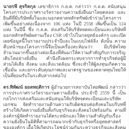
นายรพี สุจริตกุล
เลขาธิการ ก.ล.ต. กล่าวว่า ก.ล.ต. สนับสนุน
โครงการประกาศรางวัลรายงานความยั่งยืนมาโดยตลอด และ
ยินดีที่มีบริษัททั้งในและนอกตลาดหลักทรัพย์เข้าร่วมโครงการ
เพิ่มขึ้นอย่างต่อเนื่องจาก 106 แห่ง ในปี 2558 เพิ่มขึ้นเป็น 124
แห่ง ในปีนี้ ซึ่ง ก.ล.ต. ส่งเสริมให้บริษัทจดทะเบียนและบริษัทที่
ออกหลักทรัพย์ผสานเรื่อง CSR เข้าไปในกลยุทธ์องค์กร และเปิด
เผยข้อมูลนี้ในรายงานประจำปีและในแบบไฟล์ลิ่ง ดังนั้น ความ
คืบหน้าของโครงการนี้จึงเป็นเครื่องสะท้อนว่า มีบริษัทไทย
จำนวนมากขึ้นอย่างต่อเนื่องที่หันมาให้ความสำคัญกับการเจริญ
เติบโตอย่างยั่งยืน คำนึงถึงผลกระทบจากการทำธุรกิจต่อผู้มี
ส่วนได้เสีย สังคม และสิ่งแวดล้อม ซึ่งจะทำให้ผู้ลงทุนเกิดความ
เชื่อมั่น และยกระดับคุณภาพและมาตรฐานของตลาดทุนไทยให้
เป็นที่ยอมรับในระดับสากลต่อไป
ดร.พิพัฒน์ ยอดพฤติการ
ผู้อำนวยการสถาบันไทยพัฒน์ กล่าวว่า
การประกาศรางวัลรายงานความยั่งยืน ประจำปี 2559 นี้ เป็น
กลไกการส่งเสริมและสนับสนุนให้บริษัทจดทะเบียนและบริษัท
เอกชน จัดทำรายงานด้านความรับผิดชอบต่อสังคมในบริบทที่
สร้างให้เกิดความยั่งยืนทั้งกับธุรกิจและสังคมไปพร้อมกัน ตามที่
องค์กรผู้จัดทำรายงานได้ตระหนักและให้ความสำคัญกับเรื่อง
ความยั่งยืนในมิติที่สามารถผนวกเข้ากับธุรกิจหรือยุทธศาสตร์
ขององค์กร เอื้อให้เกิดประโยชน์ร่วมกันระหว่างธุรกิจและสังคม