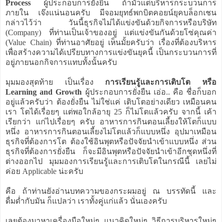
Process
ผู้ประกอบการยั่งยืน ถ้ามัวแต่บริหารกระบวนการ
ภายใน เจ๊งแน่นอนครับ มีจอมยุทธ์พกบิตคอยน์ยุคบล็อกเชน
กล่าวไว้ว่า วันนี้ธุรกิจไม่ได้แข่งขันด้วยกิจการหรือบริษัท
(Company) ที่ท่านเป็นเจ้าของอยู่ แต่แข่งขันกันด้วยโซ่คุณค่า
(Value Chain) ที่ท่านอาศัยอยู่ เห็นมั้ยครับว่า เรื่องที่ต้องบริหาร
เพื่อสร้างความได้เปรียบทางการแข่งขันยุคนี้ เป็นกระบวนการที่
อยู่ภายนอกกิจการแทบทั้งนั้นครับ
มุมมองสุดท้าย เป็นเรื่อง
การเรียนรู้และการเติบโต หรือ
Learning and Growth
ผู้ประกอบการยั่งยืน เอ่อ.. คือ ชื่อก็บอก
อยู่แล้วครับว่า ต้องยั่งยืน ไม่ใช่แค่ เติบโตอย่างเดียว เหมือนคน
เรา โตได้เรื่อยๆ แต่พอใกล้อายุ 25 ก็ไม่โตแล้วครับ จากนี้ เค้า
เรียกว่า แก่ไปเรื่อยๆ ครับ อาหารการกินตอนเลี้ยงให้โตก็แบบ
หนึ่ง อาหารการกินตอนเลี้ยงไม่โตแล้วก็แบบหนึ่ง อุปมาเหมือน
ธุรกิจที่ต้องการโต ต้องใช้อินพุตหรือปัจจัยนำเข้าแบบหนึ่ง ส่วน
ธุรกิจที่ต้องการยั่งยืน ก็จะมีอินพุตหรือปัจจัยนำเข้าอีกชุดหนึ่งที่
ต่างออกไป มุมมองการเรียนรู้และการเติบโตในกรณีนี้ เลยไม่
ค่อย Applicable น่ะครับ
คือ ถ้าท่านยังอ่านบทความของกระผมอยู่ ณ บรรทัดนี้ และ
ดื่มด่ำกับมัน ก็แปลว่า เราทั้งคู่แก่แล้ว นั่นเองครับ
เลยต้องมาหาเครื่องมือใหม่ๆ แนวคิดใหม่ๆ วิธีการบริหารใหม่ๆ