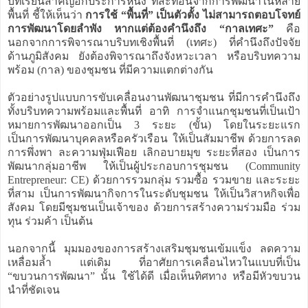
บทเรียนสำคัญอีกประการหนึ่ง ที่สะท้อนจากการพัฒนาในหลาย
พื้นที่ ชี้ให้เห็นว่า
การใช้ “พื้นที่” เป็นตัวตั้ง ไม่สามารถตอบโจทย์
การพัฒนาโดยลำพัง หากแต่ต้องคำนึงถึง “กาลเทศะ”
คือ
นอกจากการพิจารณาบริบทเชิงพื้นที่ (เทศะ) ที่คำนึงถึงปัจจัย
ด้านภูมิสังคม ยังต้องพิจารณาถึงจังหวะเวลา หรือบริบทความ
พร้อม (กาล) ของชุมชน ที่มีความแตกต่างกัน
ตัวอย่างรูปแบบการขับเคลื่อนงานพัฒนาชุมชน ที่มีการคำนึงถึง
ทั้งบริบทความพร้อมและพื้นที่ อาทิ การจำแนกชุมชนที่เป็นเป้า
หมายการพัฒนาออกเป็น 3 ระยะ (ขั้น) โดยในระยะแรก
เป็นการพัฒนาบุคคลหรือครัวเรือน ให้เป็นสัมมาชีพ ด้วยการลด
การพึ่งพา ละความฟุ่มเฟือย เลิกอบายมุข ระยะที่สอง เป็นการ
พัฒนากลุ่มอาชีพ ให้เป็นผู้ประกอบการชุมชน (Community
Entrepreneur: CE) ด้วยการรวมกลุ่ม รวมซื้อ รวมขาย และระยะ
ที่สาม เป็นการพัฒนากิจการในระดับชุมชน ให้เป็นวิสาหกิจเพื่อ
สังคม โดยมีชุมชนเป็นเจ้าของ ด้วยการสร้างความร่วมมือ ร่วม
ทุน ร่วมค้า เป็นต้น
นอกจากนี้ มุมมองของการสร้างเสริมชุมชนเข้มแข็ง ลดความ
เหลื่อมล้ำ แต่เดิม ที่อาศัยการเคลื่อนไหวในแบบที่เป็น
“ขบวนการพัฒนา” นั้น ใช้ได้ดี เมื่อเห็นทิศทาง หรือมีหัวขบวน
นำที่ชัดเจน