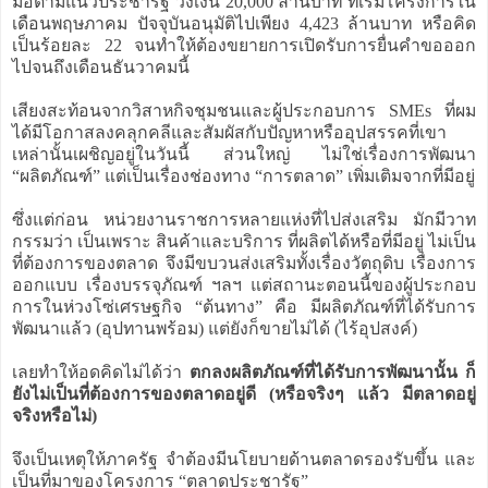
มอีตามแนวประชารัฐ วงเงิน 20,000 ล้านบาท ที่เริ่มโครงการใน
เดือนพฤษภาคม ปัจจุบันอนุมัติไปเพียง 4,423 ล้านบาท หรือคิด
เป็นร้อยละ 22 จนทำให้ต้องขยายการเปิดรับการยื่นคำขอออก
ไปจนถึงเดือนธันวาคมนี้
เสียงสะท้อนจากวิสาหกิจชุมชนและผู้ประกอบการ SMEs ที่ผม
ได้มีโอกาสลงคลุกคลีและสัมผัสกับปัญหาหรืออุปสรรคที่เขา
เหล่านั้นเผชิญอยู่ในวันนี้ ส่วนใหญ่ ไม่ใช่เรื่องการพัฒนา
“ผลิตภัณฑ์” แต่เป็นเรื่องช่องทาง “การตลาด” เพิ่มเติมจากที่มีอยู่
ซึ่งแต่ก่อน หน่วยงานราชการหลายแห่งที่ไปส่งเสริม มักมีวาท
กรรมว่า เป็นเพราะ สินค้าและบริการ ที่ผลิตได้หรือที่มีอยู่ ไม่เป็น
ที่ต้องการของตลาด จึงมีขบวนส่งเสริมทั้งเรื่องวัตถุดิบ เรื่องการ
ออกแบบ เรื่องบรรจุภัณฑ์ ฯลฯ แต่สถานะตอนนี้ของผู้ประกอบ
การในห่วงโซ่เศรษฐกิจ “ต้นทาง” คือ มีผลิตภัณฑ์ที่ได้รับการ
พัฒนาแล้ว (อุปทานพร้อม) แต่ยังก็ขายไม่ได้ (ไร้อุปสงค์)
เลยทำให้อดคิดไม่ได้ว่า
ตกลงผลิตภัณฑ์ที่ได้รับการพัฒนานั้น ก็
ยังไม่เป็นที่ต้องการของตลาดอยู่ดี (หรือจริงๆ แล้ว มีตลาดอยู่
จริงหรือไม่)
จึงเป็นเหตุให้ภาครัฐ จำต้องมีนโยบายด้านตลาดรองรับขึ้น และ
เป็นที่มาของโครงการ “ตลาดประชารัฐ”