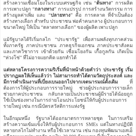
สร้างความเชื่อมโยงในระบบเศรษฐกิจ เช่น “
ต้นทาง
” การผลิต
การเพาะปลูก “
กลางทาง
” การแปรรูป การสร้างนวัตกรรม การ
สร้างมูลค่าเพิ่ม และ “
ปลายทาง
” คือ การตลาด ที่จำเป็นต้อง
สร้างทางเลือก สำหรับ ประชาชน พ่อค้าคนกลาง ผู้ประกอบการ
ขนาดใหญ่ ให้เป็น “ตลาดทางเลือก” ของผู้ผลิต เพาะปลูก
แม้รัฐบาลได้ริเริ่มกลไก “ประชารัฐ” เพื่อสานพลังทุกภาคส่วน
ทั้งภาครัฐ ภาคประชาชน ภาคธุรกิจเอกชน ภาคประชาสังคม
และภาควิชาการ เข้าด้วยกัน เชื่อมโยงกัน เกื้อกูลกัน เกิดเป็น
“ห่วงโซ่” ที่ไม่อาจแยกคิด แยกทำได้
แต่หลายโครงการความริเริ่มที่นำหน้าด้วยคำว่า ประชารัฐ เริ่ม
ปรากฏผลให้เห็นแล้วว่า ไม่สามารถทำได้ตามวัตถุประสงค์ และ
มีการดำเนินงานที่เบี่ยงเบนออกไปจากเจตนารมณ์ดั้งเดิม
ที่
ต้องการให้ผู้ประกอบการรายใหญ่ ช่วยผู้ประกอบการรายเล็ก
ช่วยภาคประชาชน กลับกลายเป็นประชาชนผู้มีรายได้น้อยถูก
ใช้เป็นช่องทางในการถ่ายโอนประโยชน์ให้กับผู้ประกอบการ
รายใหญ่ เช่น กรณีบัตรสวัสดิการแห่งรัฐ
ในอีกมุมหนึ่ง รัฐบาลได้ออกมาตรการหลายชุด ในการเสริม
สร้างความเข้มแข็งให้กับผู้ประกอบการ SMEs แต่ในทางปฏิบัติ
หลายกลไกไม่ทำงาน หรือใช้เวลานาน เช่น กองทุนพัฒนาเอสเอ็