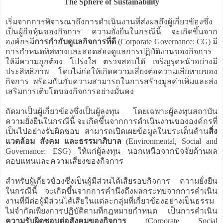
The Sphere of Sustainability
เริ่มจากการพิจารณาถึงการดำเนินงานที่ส่งผลถึงผู้เกี่ยวข้องซึ่ง
เป็นผู้ถือหุ้นของกิจการ ความยั่งยืนในกรณีนี้ จะเกิดขึ้นจาก
องค์กรมี
การกำกับดูแลกิจการที่ดี
(Corporate Governance: CG) มี
การกำหนดทิศทางและสอดส่องดูแลการปฏิบัติงานของกิจการ
ให้มีความถูกต้อง โปร่งใส ตรวจสอบได้ เจริญรุดหน้าอย่างมี
ประสิทธิภาพ โดยไม่ก่อให้เกิดความเสี่ยงต่อความเสียหายของ
กิจการ พร้อมกันกับความสามารถในการสร้างมูลค่าเพิ่มและส่ง
เสริมการเติบโตของกิจการอย่างมั่นคง
ถัดมาเป็นผู้เกี่ยวข้องซึ่งเป็นผู้ลงทุน โดยเฉพาะผู้ลงทุนสถาบัน
ความยั่งยืนในกรณีนี้ จะเกิดขึ้นจากการดำเนินงานขององค์กรที่
เป็นไปอย่างรับผิดชอบ สามารถเปิดเผยข้อมูลในประเด็นด้าน
สิ่ง
แวดล้อม สังคม และธรรมาภิบาล
(Environmental, Social and
Governance: ESG) ให้แก่ผู้ลงทุน นอกเหนือจากปัจจัยด้านผล
ตอบแทนและความเสี่ยงของกิจการ
สำหรับผู้เกี่ยวข้องซึ่งเป็นผู้มีส่วนได้เสียรอบกิจการ ความยั่งยืน
ในกรณีนี้ จะเกิดขึ้นจากการคำนึงถึงผลกระทบจากการดำเนิน
งานที่มีต่อผู้มีส่วนได้เสียในแต่ละกลุ่มที่เกี่ยวข้องอย่างเป็นธรรม
ไม่จำกัดเพียงการปฏิบัติตามที่กฎหมายกำหนด เป็นการดำเนิน
ความรับผิดชอบต่อสังคมของกิจการ
(Corporate Social