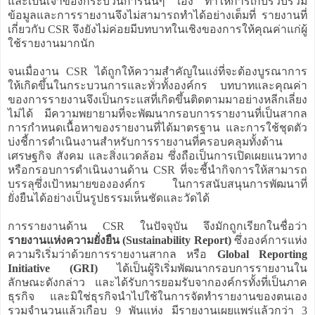
และเป็นเจ้าของกระบวนการนั้นๆ เอง ทำให้การเก็บรวบรวม
ข้อมูลและการรายงานจึงไม่สามารถทำได้อย่างเต็มที่ รายงานที่
เกี่ยวกับ CSR จึงยังไม่ค่อยมีบทบาทในเชิงของการให้คุณค่าแก่ผู้
ใช้รายงานมากนัก
จนเมื่องาน CSR ได้ถูกให้ความสำคัญในแง่ที่จะต้องบูรณาการ
ให้เกิดขึ้นในกระบวนการและทั่วทั้งองค์กร บทบาทและคุณค่า
ของการรายงานจึงเป็นกระแสที่เกิดขึ้นติดตามมาอย่างหลีกเลี่ยง
ไม่ได้ มีความพยายามที่จะพัฒนากรอบการรายงานที่เป็นสากล
การกำหนดเนื้อหาของรายงานที่ได้มาตรฐาน และการใช้ชุดตัว
บ่งชี้การดำเนินงานสำหรับการรายงานที่ครอบคลุมทั้งด้าน
เศรษฐกิจ สังคม และสิ่งแวดล้อม ซึ่งถือเป็นการเปิดเผยแนวทาง
หรือกรอบการดำเนินงานด้าน CSR ที่จะชี้นำกิจการให้สามารถ
บรรลุซึ่งเป้าหมายขององค์กร ในการสนับสนุนการพัฒนาที่
ยั่งยืนได้อย่างเป็นรูปธรรมเห็นชัดและวัดได้
การรายงานด้าน CSR ในปัจจุบัน จึงมักถูกเรียกในชื่อว่า
รายงานแห่งความยั่งยืน (Sustainability Report)
ซึ่งองค์การแห่ง
ความริเริ่มว่าด้วยการรายงานสากล หรือ
Global Reporting
Initiative (GRI)
ได้เป็นผู้ริเริ่มพัฒนากรอบการรายงานใน
ลักษณะดังกล่าว และได้รับการยอมรับจากองค์กรทั้งที่เป็นภาค
ธุรกิจ และมิใช่ธุรกิจนำไปใช้ในการจัดทำรายงานของตนเอง
รวมจำนวนแล้วเกือบ 9 พันแห่ง มีรายงานเผยแพร่แล้วกว่า 3