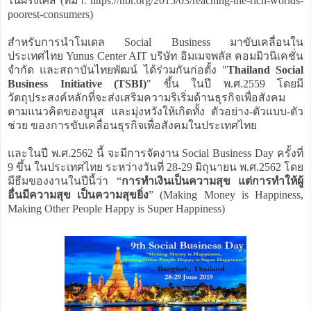
ในฝรั่งเศส (ที่มา: https://hbr.org/2015/03/reaching-the-rich-worlds-
poorest-consumers)
สำหรับการนำโมเดล Social Business มาขับเคลื่อนใน
ประเทศไทย Yunus Center AIT บริษัท อิมเมจพลัส คอมมิวนิเคชั่น
จำกัด และสถาบันไทยพัฒน์ ได้ร่วมกันก่อตั้ง "
Thailand Social
Business Initiative (TSBI)
" ขึ้น ในปี พ.ศ.2559 โดยมี
วัตถุประสงค์หลักที่จะส่งเสริมความริเริ่มด้านธุรกิจเพื่อสังคม
ตามแนวคิดของยูนุส และมุ่งหวังให้เกิดทั้ง ตัวอย่าง-ตัวแบบ-ตัว
ช่วย ของการขับเคลื่อนธุรกิจเพื่อสังคมในประเทศไทย
และในปี พ.ศ.2562 นี้ จะมีการจัดงาน Social Business Day ครั้งที่
9 ขึ้น ในประเทศไทย ระหว่างวันที่ 28-29 มิถุนายน พ.ศ.2562 โดย
มีธีมของงานในปีนี้ว่า “
การทำเงินเป็นความสุข แต่การทำให้ผู้
อื่นมีความสุข เป็นความสุขยิ่ง
” (Making Money is Happiness,
Making Other People Happy is Super Happiness)