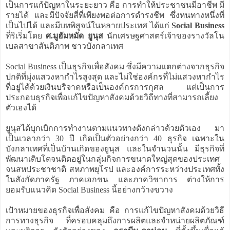
เป็นการแก้ปัญหาในระยะยาว คือ การทำให้ประชาชนมีอาชีพ มี
รายได้ และมีปัจจัยสี่ที่เพียงพอต่อการดำรงชีพ ซึ่งหนทางหนึ่งที่
เป็นไปได้ และมีบทพิสูจน์ในหลายประเทศ ได้แก่
Social Business
ที่ริเริ่มโดย
ศ.มูฮัมหมัด ยูนุส
นักเศรษฐศาสตร์เจ้าของรางวัลโน
เบลสาขาสันติภาพ ชาวบังกลาเทศ
Social Business เป็นธุรกิจเพื่อสังคม ซึ่งมีความแตกต่างจากธุรกิจ
ปกติที่มุ่งแสวงหากำไรสูงสุด และไม่ใช่องค์กรที่ไม่แสวงหากำไร
ที่อยู่ได้ด้วยเงินบริจาคหรือเป็นองค์กรการกุศล แต่เป็นการ
ประกอบธุรกิจเพื่อแก้ไขปัญหาสังคมด้วยวิถีทางที่สามารถเลี้ยง
ตัวเองได้
ยูนุสได้บุกเบิกการทำงานตามแนวทางดังกล่าวด้วยตัวเอง มา
เป็นเวลากว่า 30 ปี เกิดเป็นตัวอย่างกว่า 40 ธุรกิจ เฉพาะใน
บังกลาเทศที่เป็นบ้านเกิดของยูนุส และในจำนวนนั้น มีธุรกิจที่
พัฒนาเติบโตจนติดอยู่ในกลุ่มกิจการขนาดใหญ่สุดของประเทศ
จนสหประชาชาติ สหภาพยุโรป และองค์การระหว่างประเทศทั้ง
ในสังกัดภาครัฐ ภาคเอกชน และภาควิชาการ ต่างให้การ
ยอมรับแนวคิด Social Business นี้อย่างกว้างขวาง
เป้าหมายของธุรกิจเพื่อสังคม คือ การแก้ไขปัญหาสังคมด้วยวิธี
การทางธุรกิจ ที่ครอบคลุมถึงการผลิตและจำหน่ายผลิตภัณฑ์