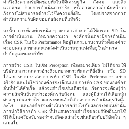
คำนึงถึงความรับผิดชอบทั้งในมิติเศรษฐกิจ สังคม และสิ่ง
แวดล้อม ด้วยการดำเนินการจริง หรืออาจกล่าวอีกนัยหนึ่งว่า
กิจการไม่สามารถดำรงไว้ซึ่งความยั่งยืน โดยปราศจากการ
ดำเนินความรับผิดชอบต่อสังคมที่แท้จริง
ฉะนั้น การที่องค์กรหนึ่ง ๆ จะกล่าวอ้างว่าได้ใช้กรอบ SD ใน
การดำเนินงาน ก็หมายความว่า องค์กรนั้นต้องมีการดำเนิน
เรื่อง CSR ในเชิง Performance ที่อยู่ในกระบวนงานทั่วทั้งองค์กร
ครอบคลุมสาขาและแหล่งดำเนินงานทุกแห่งที่อยู่ในอำนาจ
กำกับดูแลของบริษัท
การสร้าง CSR ในเชิง Perception เพียงอย่างเดียว ไม่ได้ช่วยให้
บริษัทสามารถกล่าวอ้างถึงบทบาทการพัฒนาที่ยั่งยืน หรือ SD
ได้เลย หากปราศจากการทำ CSR ในเชิง Performance อย่าง
จริงจัง และไม่ใช่ว่าองค์กรจะเลียนแบบการทำ CSR ขององค์กร
อื่นที่ทำได้สำเร็จ แล้วจะสำเร็จเช่นเดียวกัน กิจการจะต้องรู้ว่า
ความสัมพันธ์ระหว่างองค์กรกับสังคม และผู้มีส่วนได้เสียกลุ่ม
ต่าง ๆ เป็นอย่างไร ผลกระทบหลักที่เกิดจากการดำเนินธุรกิจคือ
อะไร และองค์กรจะดำเนินการอย่างไรกับผลกระทบเหล่านั้น
การนำวิธีการทำ CSR ที่ประสบความสำเร็จของบริษัทอื่นมาใช้
มิได้เป็นเครื่องรับรองว่าจะเกิดผลสำเร็จเช่นเดียวกับบริษัทนั้น ๆ
เสมอไป