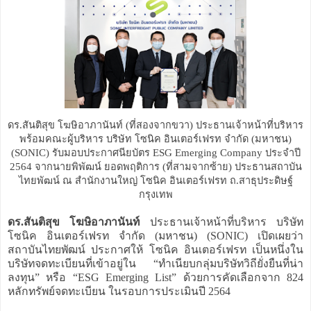
ดร.สันติสุข โฆษิอาภานันท์ (ที่สองจากขวา) ประธานเจ้าหน้าที่บริหาร
พร้อมคณะผู้บริหาร บริษัท โซนิค อินเตอร์เฟรท จำกัด (มหาชน)
(SONIC) รับมอบประกาศนียบัตร ESG Emerging Company ประจำปี
2564 จากนายพิพัฒน์ ยอดพฤติการ (ที่สามจากซ้าย) ประธานสถาบัน
ไทยพัฒน์ ณ สำนักงานใหญ่ โซนิค อินเตอร์เฟรท ถ.สาธุประดิษฐ์
กรุงเทพ
ดร.สันติสุข โฆษิอาภานันท์
ประธานเจ้าหน้าที่บริหาร บริษัท
โซนิค อินเตอร์เฟรท จำกัด (มหาชน) (SONIC) เปิดเผยว่า
สถาบันไทยพัฒน์ ประกาศให้ โซนิค อินเตอร์เฟรท เป็นหนึ่งใน
บริษัทจดทะเบียนที่เข้าอยู่ใน “ทำเนียบกลุ่มบริษัทวิถียั่งยืนที่น่า
ลงทุน” หรือ “ESG Emerging List” ด้วยการคัดเลือกจาก 824
หลักทรัพย์จดทะเบียน ในรอบการประเมินปี 2564