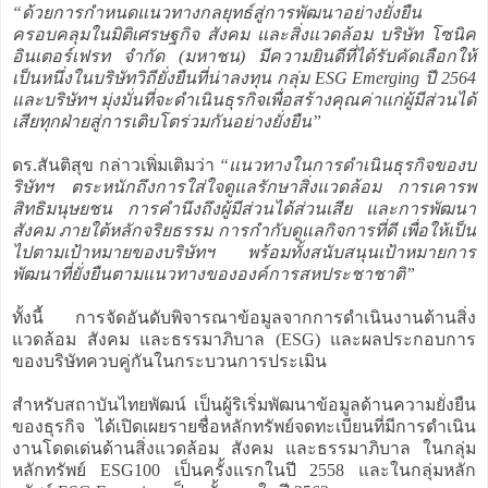
“ด้วยการกำหนดแนวทางกลยุทธ์สู่การพัฒนาอย่างยั่งยืน
ครอบคลุมในมิติเศรษฐกิจ สังคม และสิ่งแวดล้อม บริษัท โซนิค
อินเตอร์เฟรท จำกัด (มหาชน) มีความยินดีที่ได้รับคัดเลือกให้
เป็นหนึ่งในบริษัทวิถียั่งยืนที่น่าลงทุน กลุ่ม ESG Emerging ปี 2564
และบริษัทฯ มุ่งมั่นที่จะดำเนินธุรกิจเพื่อสร้างคุณค่าแก่ผู้มีส่วนได้
เสียทุกฝ่ายสู่การเติบโตร่วมกันอย่างยั่งยืน”
ดร.สันติสุข กล่าวเพิ่มเติมว่า
“แนวทางในการดำเนินธุรกิจของบ
ริษัทฯ ตระหนักถึงการใส่ใจดูแลรักษาสิ่งแวดล้อม การเคารพ
สิทธิมนุษยชน การคำนึงถึงผู้มีส่วนได้ส่วนเสีย และการพัฒนา
สังคม ภายใต้หลักจริยธรรม การกำกับดูแลกิจการที่ดี เพื่อให้เป็น
ไปตามเป้าหมายของบริษัทฯ พร้อมทั้งสนับสนุนเป้าหมายการ
พัฒนาที่ยั่งยืนตามแนวทางขององค์การสหประชาชาติ”
ทั้งนี้ การจัดอันดับพิจารณาข้อมูลจากการดำเนินงานด้านสิ่ง
แวดล้อม สังคม และธรรมาภิบาล (ESG) และผลประกอบการ
ของบริษัทควบคู่กันในกระบวนการประเมิน
สำหรับสถาบันไทยพัฒน์ เป็นผู้ริเริ่มพัฒนาข้อมูลด้านความยั่งยืน
ของธุรกิจ ได้เปิดเผยรายชื่อหลักทรัพย์จดทะเบียนที่มีการดำเนิน
งานโดดเด่นด้านสิ่งแวดล้อม สังคม และธรรมาภิบาล ในกลุ่ม
หลักทรัพย์ ESG100 เป็นครั้งแรกในปี 2558 และในกลุ่มหลัก