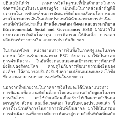
ปฏิเสธไม่ได้ว่า ภาคการเงินในฐานะที่เป็นตัวกลางในการ
จัดสรรเงินทุนในระบบเศรษฐกิจ เป็นหนึ่งในภาคส่วนสำคัญที่มี
บทบาทในการขับเคลื่อนการพัฒนาที่ยั่งยืนของสังคมโลก หน่วย
งานในภาคการเงินในแต่ละประเทศได้นำแนวทางการดำเนิน
งานที่คำนึงถึงประเด็น
ด้านสิ่งแวดล้อม สังคม และธรรมาภิบาล
(Environmental, Social and Governance: ESG)
มาผนวกใน
กระบวนการตัดสินใจลงทุน การพิจารณาให้สินเชื่อ การออก
ผลิตภัณฑ์ทางการเงิน และการประกันภัย ฯลฯ
ในประเทศไทย หน่วยงานทางการเงินทั้งในภาครัฐและในภาค
เอกชน ได้ขานรับเอาแนวทาง ESG ดังกล่าว มาใช้เป็นกรอบ
การดำเนินงาน ในอันที่จะตอบสนองต่อเป้าหมายการพัฒนาที่
ยั่งยืนของสังคมโลก ควบคู่ไปกับการพัฒนาความยั่งยืนของ
องค์กร ให้สามารถปรับตัวรับกับความเปลี่ยนแปลงและคงไว้ซึ่ง
ขีดความสามารถทางการแข่งขันในระยะยาว
นอกจากที่หน่วยงานในภาคการเงินไทยจะได้นำเอาแนวทาง
การพัฒนาเพื่อความยั่งยืนที่ออกโดยหน่วยงานกำกับดูแลในภาค
การเงินไทย มาใช้ขับเคลื่อนเพื่อสร้างให้เกิดความยั่งยืนต่อ
เศรษฐกิจ สังคม และสิ่งแวดล้อม ในบริบทของประเทศแล้ว ก็
ควรที่จะนำหลักการในภาคการเงินที่เป็นสากล มาใช้เป็นกรอบ
การดำเนินงานเพื่อยกระดับการพัฒนาสู่ความยั่งยืนที่ทัดเทียมกับ