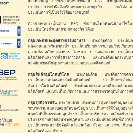
และที่สำคัญ การประเมินกิจการด้าน ESG ด้วยชุดประเด็น
ปราศจากการคำนึงถึงบริบทของประเภทธุรกิจ จะไม่สาม
ประเมินตามที่เป็นจริงได้อย่างสมบูรณ์
ตัวอย่างชุดประเด็นด้าน ESG ที่สถาบันไทยพัฒน์นำมาใช้ในระ
ประเมิน โดยจำแนกตามกลุ่มธุรกิจ ได้แก่
กลุ่มเกษตรและอุตสาหกรรมอาหาร
ประกอบด้วย ประเด็นการ
พลังงานและทรัพยากรน้ำ ประเด็นปริมาณการปล่อยก๊าซเรือนก
ความปลอดภัยทางอาหาร โภชนาการ และสุขภาพ ประเด็น
ผลิตภัณฑ์และการสื่อสารการตลาด และประเด็นผลกระทบทางส
แวดล้อมของโซ่อุปทานส่วนประกอบของผลิตภัณฑ์
กลุ่มสินค้าอุปโภคบริโภค
ประกอบด้วย ประเด็นการจัดการด
ประเด็นความปลอดภัยในตัวผลิตภัณฑ์ ประเด็นการจำกัดกา
อันตรายในตัวผลิตภัณฑ์ ประเด็นผลกระทบทางสิ่งแวดล้อมตลอด
ผลิตภัณฑ์ และประเด็นนวัตกรรมและการสรรหาวัตถุดิบในการผล
กลุ่มธุรกิจการเงิน
ประกอบด้วย ประเด็นการคุ้มครองข้อมูลส่ว
รักษาความมั่นคงปลอดภัยของข้อมูล ประเด็นการให้ข้อมูลอย่า
แนะนำที่เป็นธรรมแก่ลูกค้า ประเด็นการบริหารความเสี่ยงเชิงระ
บริหารสภาพแวดล้อมทางกฎหมายและระเบียบข้อบังคับที่เกี
ประเด็นการผนวกปัจจัยด้านสิ่งแวดล้อม สังคม และธรรมาภิบา
ผลิตภัณฑ์และบริการ