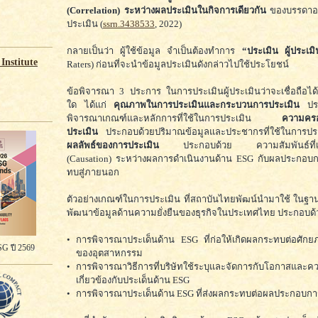
(Correlation) ระหว่างผลประเมินในกิจการเดียวกัน
ของบรรดาอง
ประเมิน (
ssrn.3438533
, 2022)
กลายเป็นว่า ผู้ใช้ข้อมูล จำเป็นต้องทำการ
“ประเมิน ผู้ประเมิ
Institute
Raters) ก่อนที่จะนำข้อมูลประเมินดังกล่าวไปใช้ประโยชน์
ข้อพิจารณา 3 ประการ ในการประเมินผู้ประเมินว่าจะเชื่อถือได
ใด ได้แก่
คุณภาพในการประเมินและกระบวนการประเมิน
ประ
พิจารณาเกณฑ์และหลักการที่ใช้ในการประเมิน
ความคร
ประเมิน
ประกอบด้วยปริมาณข้อมูลและประชากรที่ใช้ในการประ
ผลลัพธ์ของการประเมิน
ประกอบด้วย ความสัมพันธ์ที่เป็
(Causation) ระหว่างผลการดำเนินงานด้าน ESG กับผลประกอ
ทบสู่ภายนอก
ตัวอย่างเกณฑ์ในการประเมิน ที่สถาบันไทยพัฒน์นำมาใช้ ในฐานะ
พัฒนาข้อมูลด้านความยั่งยืนของธุรกิจในประเทศไทย ประกอบด้
•
การพิจารณาประเด็นด้าน ESG ที่ก่อให้เกิดผลกระทบต่อศักย
G ปี 2569
ของอุตสาหกรรม
•
การพิจารณาวิธีการที่บริษัทใช้ระบุและจัดการกับโอกาสและความ
เกี่ยวข้องกับประเด็นด้าน ESG
•
การพิจารณาประเด็นด้าน ESG ที่ส่งผลกระทบต่อผลประกอบก