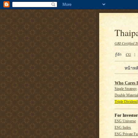
Thaipa
GRI Certified T
รู้จัก
CG
หน้าหล
Who Cares 
Single Strategy
Double Material
Triple Dividend
For Investor
ESG Universe
ESG Index
ESG Private F