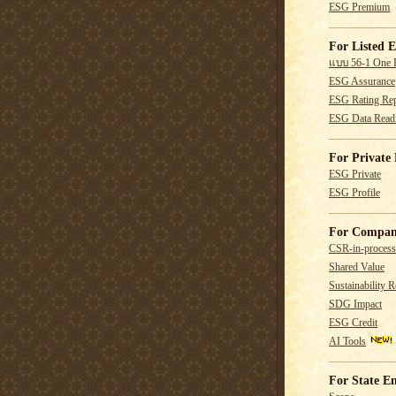
ESG Premium
For Listed E
แบบ 56-1 One 
ESG Assurance
ESG Rating Rep
ESG Data Read
For Private 
ESG Private
ESG Profile
For Compan
CSR-in-process
Shared Value
Sustainability R
SDG Impact
ESG Credit
AI Tools
For State En