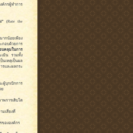
ค์กรผู้ทำการ
น”
(Rate the
้มากน้อยเพียง
กอบด้วยการ
อบคลุมในการ
เมิน รวมทั้ง
นเหตุเป็นผล
บการและผลกระ
ผู้บุกเบิกการ
วย
ภาพการเติบโต
เสี่ยงที่
ารขององค์กร