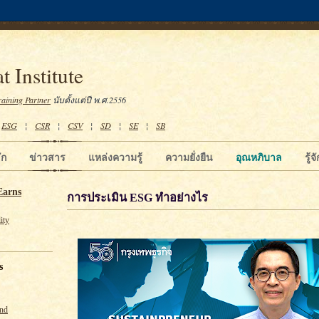
t Institute
raining Partner
นับตั้งแต่ปี พ.ศ.2556
¦
ESG
¦
CSR
¦
CSV
¦
SD
¦
SE
¦
SB
ัก
ข่าวสาร
แหล่งความรู้
ความยั่งยืน
อุณหภิบาล
รู้
Earns
การประเมิน ESG ทำอย่างไร
ity
s
und