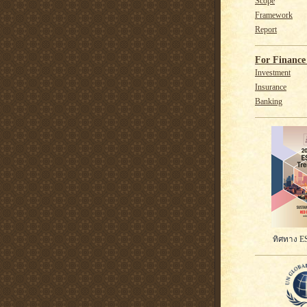
Scope
Framework
Report
For Finance 
Investment
Insurance
Banking
ทิศทาง ES