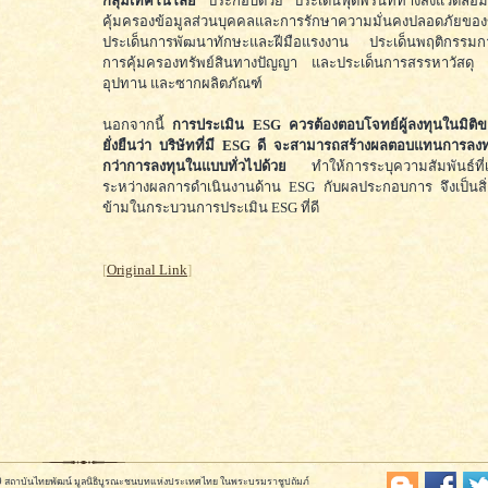
กลุ่มเทคโนโลยี
ประกอบด้วย ประเด็นฟุตพริ้นท์ทางสิ่งแวดล้อ
คุ้มครองข้อมูลส่วนบุคคลและการรักษาความมั่นคงปลอดภัยของ
ประเด็นการพัฒนาทักษะและฝีมือแรงงาน ประเด็นพฤติกรรมก
การคุ้มครองทรัพย์สินทางปัญญา และประเด็นการสรรหาวัสดุ 
อุปทาน และซากผลิตภัณฑ์
นอกจากนี้
การประเมิน ESG ควรต้องตอบโจทย์ผู้ลงทุนในมิติข
ยั่งยืนว่า บริษัทที่มี ESG ดี จะสามารถสร้างผลตอบแทนการลงทุ
กว่าการลงทุนในแบบทั่วไปด้วย
ทำให้การระบุความสัมพันธ์ที่เป
ระหว่างผลการดำเนินงานด้าน ESG กับผลประกอบการ จึงเป็นสิ่
ข้ามในกระบวนการประเมิน ESG ที่ดี
[
Original Link
]
569 สถาบันไทยพัฒน์ มูลนิธิบูรณะชนบทแห่งประเทศไทย ในพระบรมราชูปถัมภ์