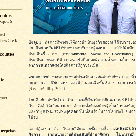
quities
Report-S
ort
iness Check
ปัจจุบัน กิจการที่หวังจะให้การดำเนินธุรกิจของตนได้รับการย
และมีหลักทรัพย์ที่ได้รับการตอบรับจากผู้ลงทุน หนีไม่พ้นที่จะ
ประเมินเรื่อง ESG (Environmental, Social and Governance
Equities
ประเมินภายนอกที่มีความน่าเชื่อถือและมีความเป็นกลางในการ
จากการแทรกแซงโดยกิจการที่ถูกประเมิน
จากผลการสำรวจหน่วยงานผู้ประเมินและจัดอันดับด้าน ESG ทั่
ies
อยู่มากกว่า 600 แห่ง และมีจำนวนเพิ่มขึ้นเรื่อยๆ ตามการเ
(
SustainAbility
, 2020)
eport
โดยที่แต่ละสำนักผู้ประเมิน ต่างก็มีระเบียบวิธีและเกณฑ์ที่ใช้
กัน จึงทำให้เกิดความยากลำบากทั้งกับองค์กรผู้เป็นเจ้าของข้อมู
และกับผู้ลงทุน รวมทั้งบุคคลทั่วไปที่สนใจ ในการใช้ประโยชน์จา
ได้รับ
และปฏิเสธไม่ได้ว่า ในงานวิจัยหลายชิ้น บ่งชี้ว่า
ผลประเมินด
terprises
กิจการ จากหน่วยงานผู้ประเมินที่นำมาศึกษา ไม่พบว่ามี