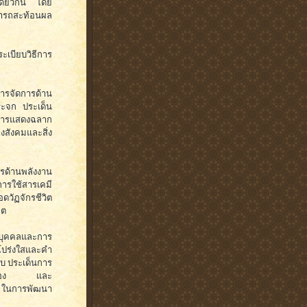
เดียวกัน โดย
ารถสะท้อนผล
เบียบวิธีการ
จัดการด้าน
ระจก ประเด็น
การแสดงฉลาก
ังคมและสิ่ง
้านพลังงาน
รใช้สารเคมี
วัฏจักรชีวิต
ิต
นบุคคลและการ
งโปร่งใสและคำ
บบ ประเด็นการ
่ยวข้อง และ
ล ในการพัฒนา