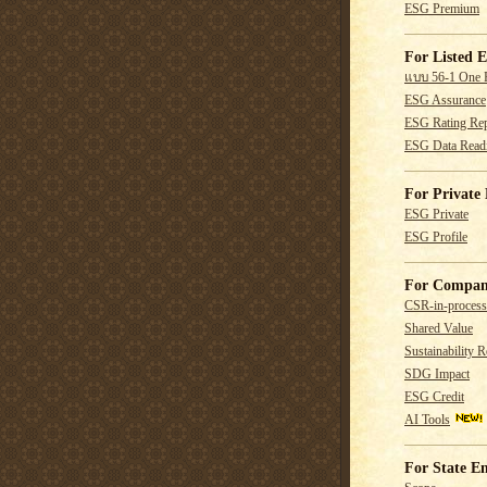
ESG Premium
For Listed E
แบบ 56-1 One 
ESG Assurance
ESG Rating Rep
ESG Data Read
For Private 
ESG Private
ESG Profile
For Compan
CSR-in-process
Shared Value
Sustainability R
SDG Impact
ESG Credit
AI Tools
For State En