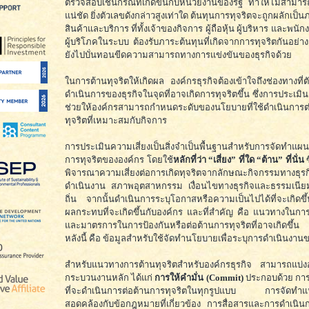
ตรวจสอบเช่นกรณีที่เกิดขึ้นกับหน่วยงานของรัฐ ทำให้ไม่สามารถ
แน่ชัด ยิ่งตัวเลขดังกล่าวสูงเท่าใด ต้นทุนการทุจริตจะถูกผลักเป
สินค้าและบริการ ที่ทั้งเจ้าของกิจการ ผู้ถือหุ้น ผู้บริหาร และพนักง
ผู้บริโภคในระบบ ต้องรับภาระต้นทุนที่เกิดจากการทุจริตกันอย่า
ยังไปบั่นทอนขีดความสามารถทางการแข่งขันของธุรกิจด้วย
ในการต้านทุจริตให้เกิดผล องค์กรธุรกิจต้องเข้าใจถึงช่องทางที่ตั
ดำเนินการของธุรกิจในจุดที่อาจเกิดการทุจริตขึ้น ซึ่งการประเมิ
ช่วยให้องค์กรสามารถกำหนดระดับของนโยบายที่ใช้ดำเนินการต
ทุจริตที่เหมาะสมกับกิจการ
การประเมินความเสี่ยงเป็นสิ่งจำเป็นพื้นฐานสำหรับการจัดทำแผ
การทุจริตขององค์กร โดยใช้
หลักที่ว่า “เสี่ยง” ที่ใด “ต้าน” ที่นั่น
ซ
พิจารณาความเสี่ยงต่อการเกิดทุจริตจากลักษณะกิจกรรมทาง
ดำเนินงาน สภาพอุตสาหกรรม เงื่อนไขทางธุรกิจและธรรมเนียมป
ถิ่น จากนั้นดำเนินการระบุโอกาสหรือความเป็นไปได้ที่จะเกิ
ผลกระทบที่จะเกิดขึ้นกับองค์กร และที่สำคัญ คือ แนวทางในกา
และมาตรการในการป้องกันหรือต่อต้านการทุจริตที่อาจเกิดขึ้น 
หลังนี้ คือ ข้อมูลสำหรับใช้จัดทำนโยบายเพื่อระบุการดำเนินงาน
สำหรับแนวทางการต้านทุจริตสำหรับองค์กรธุรกิจ สามารถแบ่ง
กระบวนงานหลัก ได้แก่
การให้คำมั่น (Commit)
ประกอบด้วย การเ
ที่จะดำเนินการต่อต้านการทุจริตในทุกรูปแบบ การจัดทำแ
สอดคล้องกับข้อกฎหมายที่เกี่ยวข้อง การสื่อสารและการดำเนิน