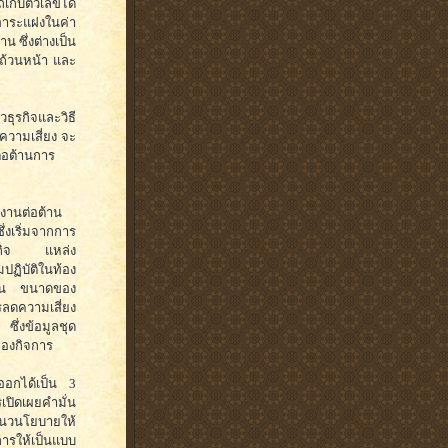
เก็บตัวเลขได้
็นภาระแฝงในค่า
าน ซึ่งต่างเป็น
งถ้วนหน้า และ
วธุรกิจและวิธี
นความเสี่ยง จะ
่อต้านการ
นงานต่อต้าน
ึ่งเริ่มจากการ
ธุรกิจ แหล่ง
ฏิบัติในท้อง
ดขึ้น ขนาดของ
รลดความเสี่ยง
ซึ่งข้อมูลชุด
ของกิจการ
ออกได้เป็น 3
ปิดเผยคำมั่น
นวนโยบายให้
การให้เป็นแบบ