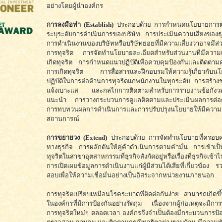
อย่างโดยผู้นำองค์กร
การลงมือทำ (Establish)
ประกอบด้วย การกำหนดนโยบายการต่อต
ระบุระดับการดำเนินการของบริษัท การประเมินความเสี่ยงของธุร
การดำเนินงานของบริษัทหรือบริษัทย่อยที่มีความเสี่ยงว่าอาจมีส่ว
การทุจริต การจัดทำนโยบายละเอียดสำหรับส่วนงานที่มีความเส
เกิดทุจริต การกำหนดแนวปฏิบัติเพื่อควบคุมป้องกันและติดตาม
การเกิดทุจริต การสื่อสารและฝึกอบรมให้ความรู้เกี่ยวกับ
ปฏิบัติในการต่อต้านการทุจริตแก่พนักงานในทุกระดับ การสร้า
แจ้งเบาะแส และกลไกการติดตามสำหรับการรายงานข้อกังวล
แนะนำ การวางกระบวนการดูแลติดตามและประเมินผลการต่อต้
การทบทวนผลการดำเนินการและการปรับปรุงนโยบายให้มีควา
สถานการณ์
การขยายวง (Extend)
ประกอบด้วย การจัดทำนโยบายที่ครอบคลุ
ทางธุรกิจ การผลักดันให้คู่ค้าดำเนินการตามคำมั่น การเข้าเป
ทุจริตในสาขาอุตสาหกรรมที่ธุรกิจสังกัดอยู่หรือเรื่องที่ธุรกิจเข้าไ
การเปิดเผยข้อมูลการดำเนินงานแก่ผู้มีส่วนได้เสียที่เกี่ยวข้อง
สอบเพื่อให้ความเชื่อมั่นอย่างเป็นอิสระจากหน่วยงานภายนอก
การทุจริตเปรียบเหมือนโรคระบาดที่ติดต่อกันง่าย สามารถเกิดขึ้น
ในองค์กรที่มีการป้องกันอย่างรัดกุม เนื่องจากผู้ก่อเหตุจะมีก
การทุจริตใหม่ๆ ตลอดเวลา องค์กรจึงจำเป็นต้องมีกระบวนการป้อง