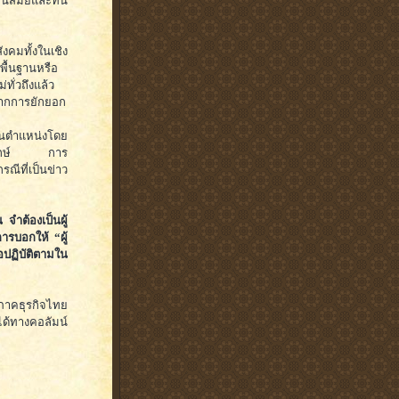
ันสมัยและทัน
มทั้งในเชิง
พื้นฐานหรือ
ทั่วถึงแล้ว
ุจากการยักยอก
ต้นตำแหน่งโดย
นอนุรักษ์ การ
รณีที่เป็นข่าว
 จำต้องเป็นผู้
ารบอกให้ “ผู้
อปฏิบัติตามใน
ภาคธุรกิจไทย
้ทางคอลัมน์