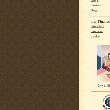
Scope
Framework
Report
For Finance 
Investment
Insurance
Banking
ทิศทาง ES