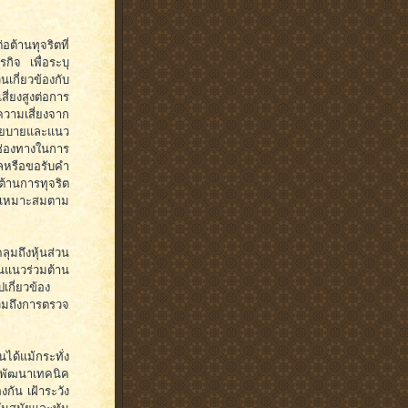
้านทุจริตที่
กิจ เพื่อระบุ
นเกี่ยวข้องกับ
ี่ยงสูงต่อการ
ความเสี่ยงจาก
นโยบายและแนว
งช่องทางในการ
หรือขอรับคำ
านการทุจริต
มเหมาะสมตาม
มถึงหุ้นส่วน
็นแนวร่วมต้าน
ปเกี่ยวข้อง
 รวมถึงการตรวจ
ได้แม้กระทั่ง
ารพัฒนาเทคนิค
กัน เฝ้าระวัง