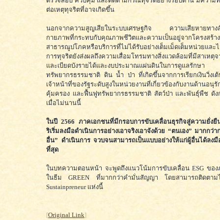
ตรวจสอบ ควบคุม และติดตามกรณีทุจริตอย่างรอบด้าน มีความท
ต่อเหตุทุจริตที่อาจเกิดขึ้น
นอกจากความสูญเสียในระบบเศรษฐกิจ ความเสียหายทางสังค
กายภาพที่กระทบกับคุณภาพชีวิตและความเป็นอยู่จากโครงสร้าง
สาธารณูปโภคหรือบริการที่ไม่ได้รับอย่างเต็มเม็ดเต็มหน่วยและไม่
การทุจริตยังส่งผลถึงความเสื่อมโทรมทางสิ่งแวดล้อมที่มีสาเหต
และเบียดบังรายได้และงบประมาณแผ่นดินในการดูแลรักษา
ทรัพยากรธรรมชาติ ดิน น้ำ ป่า ที่เกิดขึ้นจากการเรียกเงินวิ่งเ
เจ้าหน้าที่ของรัฐระดับสูงในหน่วยงานที่เกี่ยวข้องกับงานด้า
คุ้มครอง และฟื้นฟูทรัพยากรธรรมชาติ สัตว์ป่า และพันธุ์พืช ดังก
เมื่อไม่นานนี้
ในปี 2566 ภาคเอกชนที่มีกรอบการขับเคลื่อนธุรกิจสู่ความยั่งยืน
ริเริ่มลงมือดำเนินการอย่างเอาจริงเอาจังด้วย “ตนเอง” มากกว่าก
อื่น” ดำเนินการ จวบจนสามารถเป็นแบบอย่างให้แก่ผู้อื่นได้ลงมื
ที่สุด
ในบทความตอนหน้า จะพูดถึงแนวโน้มการขับเคลื่อน ESG ของ
ในธีม GREEN ที่มากกว่าคำมั่นสัญญา โดยสามารถติดตามได
Sustainpreneur แห่งนี้
[
Original Link
]