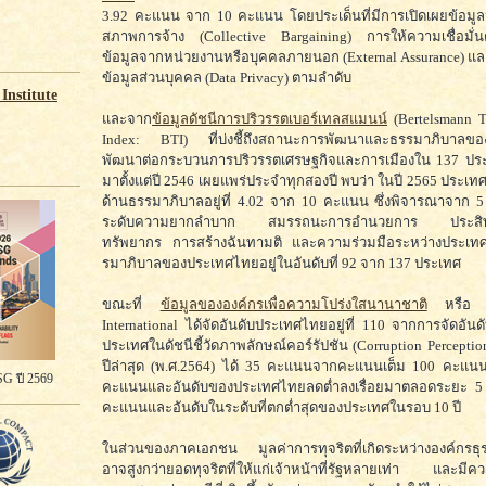
3.92 คะแนน จาก 10 คะแนน โดยประเด็นที่มีการเปิดเผยข้อมูลน
สภาพการจ้าง (Collective Bargaining) การให้ความเชื่อมั่น
ข้อมูลจากหน่วยงานหรือบุคคลภายนอก (External Assurance) แ
ข้อมูลส่วนบุคคล (Data Privacy) ตามลำดับ
Institute
และจาก
ข้อมูลดัชนีการปริวรรตเบอร์เทลสแมนน์
(Bertelsmann T
Index: BTI) ที่บ่งชี้ถึงสถานะการพัฒนาและธรรมาภิบาลขอ
พัฒนาต่อกระบวนการปริวรรตเศรษฐกิจและการเมืองใน 137 ประเ
มาตั้งแต่ปี 2546 เผยแพร่ประจำทุกสองปี พบว่า ในปี 2565 ประ
ด้านธรรมาภิบาลอยู่ที่ 4.02 จาก 10 คะแนน ซึ่งพิจารณาจาก 5
ระดับความยากลำบาก สมรรถนะการอำนวยการ ประสิทธ
ทรัพยากร การสร้างฉันทามติ และความร่วมมือระหว่างประเท
รมาภิบาลของประเทศไทยอยู่ในอันดับที่ 92 จาก 137 ประเทศ
ขณะที่
ข้อมูลขององค์กรเพื่อความโปร่งใสนานาชาติ
หรือ Tr
International ได้จัดอันดับประเทศไทยอยู่ที่ 110 จากการจัดอันด
ประเทศในดัชนีชี้วัดภาพลักษณ์คอร์รัปชัน (Corruption Perceptio
ปีล่าสุด (พ.ศ.2564) ได้ 35 คะแนนจากคะแนนเต็ม 100 คะแนน 
G ปี 2569
คะแนนและอันดับของประเทศไทยลดต่ำลงเรื่อยมาตลอดระยะ 5 ป
คะแนนและอันดับในระดับที่ตกต่ำสุดของประเทศในรอบ 10 ปี
ในส่วนของภาคเอกชน มูลค่าการทุจริตที่เกิดระหว่างองค์กรธุร
อาจสูงกว่ายอดทุจริตที่ให้แก่เจ้าหน้าที่รัฐหลายเท่า และมี