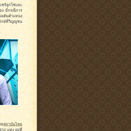
แชร์ลูกโซ่และ
ือง มีกรณีการ
ิ่งเต้นตำแหน่ง
ักษ์ที่วิญญูชน
ดย
สถาบันไทย
 แห่ง อยู่ที่