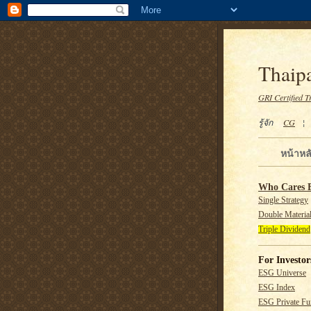
Thaipa
GRI Certified T
รู้จัก
CG
หน้าหล
Who Cares 
Single Strategy
Double Material
Triple Dividend
For Investor
ESG Universe
ESG Index
ESG Private F