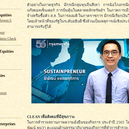
ตัวอย่างในภาคธุรกิจ มีกรณีกลุ่มทุนจีนสีเทา การฉ้อโกงกรณี
แก๊งคอลเซ็นเตอร์ การปั่นหุ้นในตลาดหลักทรัพย์ฯ ในภาคการเม
quities
จ้างหรือซื้อตัว ส.ส. ในการลงมติ ในภาคราชการ มีกรณีเรียกเงินว
Report-S
โดยเจ้าหน้าที่ของรัฐในระดับอธิบดี ซึ่งล้วนเป็นเหตุการณ์เชิงประจ
สามารถรับรู้ได้
ort
iness Check
Equities
ies
eport
CLEAN เพื่อสังคมที่มีสุขภาวะ
ในการสำรวจสถานภาพความยั่งยืนของกิจการ ประจำปี 2565 โ
terprises
พัฒน์
พบว่า คะแนนด้านธรรมาภิบาลของกิจการที่ทำการสำรวจ 854