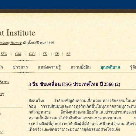
t Institute
raining Partner
นับตั้งแต่ปี พ.ศ.2556
¦
ESG
¦
CSR
¦
CSV
¦
SD
¦
SE
¦
SB
ัก
ข่าวสาร
แหล่งความรู้
ความยั่งยืน
อุณหภิบาล
รู้
Earns
3 ธีม ขับเคลื่อน ESG ประเทศไทย ปี 2566 (2)
ity
สังคมไทย กำลังเผชิญกับความเสื่อมถอยทางจริยธรรมในแบบท
ก่อน การรับสินบนและการทุจริตเกิดขึ้นในทุกภาคส่วนทุกระดั
กลัวกฎหมาย อีกทั้งหน่วยงานป้องกันและปราบปรามต้องเผช
s
ความเป็นอิสระและได้รับอิทธิพลแทรกแซงจากภายนอก รวมท
ระหว่างฝั่งผู้ที่ถูกกล่าวหากับฝั่งผู้ที่มีอำนาจเหนือหน่วยงาน เพื่อ
เท็จจริง และขัดขวางกระบวนการยุติธรรมอย่างโจ่งแจ้ง
und