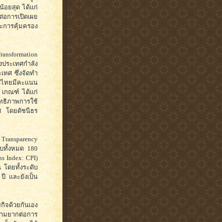
้อยสุด ได้แก่
ต่อการเปิดเผย
ละการคุ้มครอง
ransformation
งประเทศกำลัง
ทศ ซึ่งจัดทำ
เทศไทยมีคะแนน
 เกณฑ์ ได้แก่
ิภาพการใช้
ศ โดยดัชนีธร
ansparency
ับทั้งหมด 180
ns Index: CPI)
โดยทั้งระดับ
ี และยังเป็น
กิจด้วยกันเอง
ความยากต่อการ