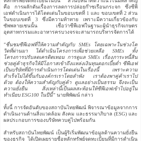
หลักทรัพย์จดทะเบียนในปีนี้ ส่วนปีหน้าคิดว่าแนวโน้มที่สำคัญ
คือ การผลักดันเรื่องการลดการปล่อยก๊าซเรือนกระจก ซึ่งซีพี
เอฟดำเนินการได้โดดเด่นในขอบเขตที่ 1 และ ขอบเขตที่ 2 ส่วน
ในขอบเขตที่ 3 ซึ่งมีความท้าทาย เพราะมีความเกี่ยวข้องกับ
ซัพพลายเชนนั้น เชื่อว่าซีพีเอฟในฐานะผู้นำธุรกิจเกษตร
อุตสาหกรรมและอาหารครบวงจรจะสามารถบริหารจัดการได้
"ชื่นชมซีพีเอฟที่ให้ความสำคัญกับ SMEs โดยเฉพาะในช่วงโค
วิดที่ผ่านมา ได้ดำเนินโครงการเพื่อช่วยเหลือ SMEs ทั้ง
โครงการปรับลดเครดิตเทอม การดูแล SMEs เรื่องภาระหนี้สิน
ช่วยคู่ค้าธุรกิจให้มีโอกาสเข้าถึงแหล่งเงินทุนดอกเบี้ยต่ำ ซีพีเอฟ
เป็นบริษัทที่มีการดำเนินการโดดเด่นในเรื่องนี้ เพราะความ
สำเร็จไม่ได้ขึ้นกับองค์กรเราโดยลำพัง เราต้องพาคู่ค้าเราไป
ด้วย ต้องให้ความสำคัญกับคู่ค้า ดูแลอย่างเป็นธรรม จึงจะเป็น
ความยั่งยืน สิ่งเหล่านี้เป็นผลสะท้อนให้ซีพีเอฟเข้าไปอยู่ใน
ทำเนียบ ESG100 ในปีนี้”
นายพิพัฒน์ กล่าว
ทั้งนี้ การจัดอันดับของสถาบันไทยพัฒน์ พิจารณาข้อมูลจากการ
ดำเนินงานด้านสิ่งแวดล้อม สังคม และธรรมาภิบาล (ESG) และ
ผลประกอบการของบริษัทควบคู่ไปพร้อมกัน
สำหรับสถาบันไทยพัฒน์ เป็นผู้ริเริ่มพัฒนาข้อมูลด้านความยั่งยืน
ของธุรกิจ ได้เปิดเผยรายชื่อหลักทรัพย์จดทะเบียนที่มีการดำเนิน