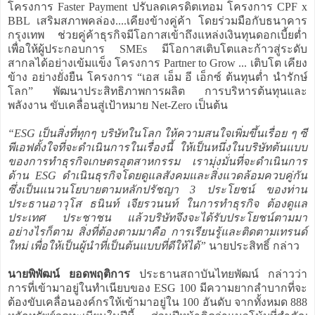
โครงการ Faster Payment ปรับลดเครดิตเทอม โครงการ CPF x
BBL เสริมสภาพคล่อง....เคียงข้างคู่ค้า โดยร่วมมือกับธนาคาร
กรุงเทพ ช่วยคู่ค้าธุรกิจมีโอกาสเข้าถึงแหล่งเงินทุนดอกเบี้ยต่ำ
เพื่อให้ผู้ประกอบการ SMEs มีโอกาสเติบโตและก้าวสู่ระดับ
สากลได้อย่างเข้มแข็ง โครงการ Partner to Grow ... เติบโต เคียง
ข้าง อย่างยั่งยืน โครงการ “เอส เอ็ม อี เอ็กซ์ ต้นทุนต่ำ นำรักษ์
โลก” พัฒนาประสิทธิภาพการผลิต การบริหารต้นทุนและ
พลังงาน ขับเคลื่อนสู่เป้าหมาย Net-Zero เป็นต้น
“ESG เป็นสิ่งที่ทุกๆ บริษัทในโลก ให้ความสนใจเพิ่มขึ้นเรื่อย ๆ ซี
พีเอฟตั้งใจที่จะดำเนินการในเรื่องนี้ ให้เป็นหนึ่งในบริษัทต้นแบบ
ของการทำธุรกิจเกษตรอุตสาหกรรม เรามุ่งมั่นที่จะดำเนินการ
ด้าน ESG ดำเนินธุรกิจโดยดูแลสังคมและสิ่งแวดล้อมควบคู่กัน
ซึ่งเป็นแนวนโยบายตามหลักปรัชญา 3 ประโยชน์ ของท่าน
ประธานอาวุโส ธนินท์ เจียรวนนท์ ในการทำธุรกิจ ต้องดูแล
ประเทศ ประชาชน แล้วบริษัทจึงจะได้รับประโยชน์ตามมา
อย่างไรก็ตาม สิ่งที่ต้องตามมาคือ การเรียนรู้และติดตามเทรนด์
ใหม่ เพื่อให้เป็นผู้นำที่เป็นต้นแบบที่ดีให้ได้”
นายประสิทธิ์ กล่าว
นายพิพัฒน์ ยอดพฤติการ
ประธานสถาบันไทยพัฒน์ กล่าวว่า
การที่เข้ามาอยู่ในทำเนียบของ ESG 100 มีความยากลำบากที่จะ
ต้องขับเคลื่อนองค์กรให้เข้ามาอยู่ใน 100 อันดับ จากทั้งหมด 888