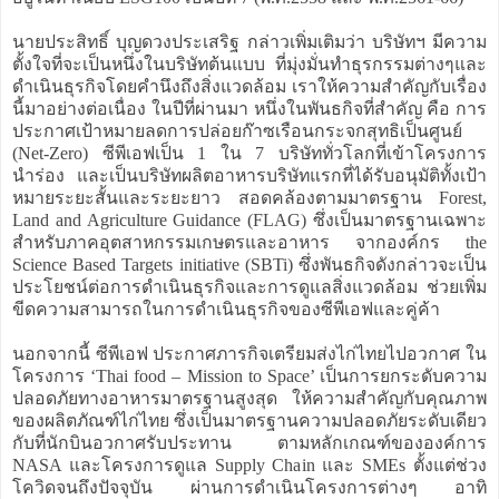
นายประสิทธิ์ บุญดวงประเสริฐ กล่าวเพิ่มเติมว่า บริษัทฯ มีความ
ตั้งใจที่จะเป็นหนึ่งในบริษัทต้นแบบ ที่มุ่งมั่นทำธุรกรรมต่างๆและ
ดำเนินธุรกิจโดยคำนึงถึงสิ่งแวดล้อม เราให้ความสำคัญกับเรื่อง
นี้มาอย่างต่อเนื่อง ในปีที่ผ่านมา หนึ่งในพันธกิจที่สำคัญ คือ การ
ประกาศเป้าหมายลดการปล่อยก๊าซเรือนกระจกสุทธิเป็นศูนย์
(Net-Zero) ซีพีเอฟเป็น 1 ใน 7 บริษัททั่วโลกที่เข้าโครงการ
นำร่อง และเป็นบริษัทผลิตอาหารบริษัทแรกที่ได้รับอนุมัติทั้งเป้า
หมายระยะสั้นและระยะยาว สอดคล้องตามมาตรฐาน Forest,
Land and Agriculture Guidance (FLAG) ซึ่งเป็นมาตรฐานเฉพาะ
สำหรับภาคอุตสาหกรรมเกษตรและอาหาร จากองค์กร the
Science Based Targets initiative (SBTi) ซึ่งพันธกิจดังกล่าวจะเป็น
ประโยชน์ต่อการดำเนินธุรกิจและการดูแลสิ่งแวดล้อม ช่วยเพิ่ม
ขีดความสามารถในการดำเนินธุรกิจของซีพีเอฟและคู่ค้า
นอกจากนี้ ซีพีเอฟ ประกาศภารกิจเตรียมส่งไก่ไทยไปอวกาศ ใน
โครงการ ‘Thai food – Mission to Space’ เป็นการยกระดับความ
ปลอดภัยทางอาหารมาตรฐานสูงสุด ให้ความสำคัญกับคุณภาพ
ของผลิตภัณฑ์ไก่ไทย ซึ่งเป็นมาตรฐานความปลอดภัยระดับเดียว
กับที่นักบินอวกาศรับประทาน ตามหลักเกณฑ์ขององค์การ
NASA และโครงการดูแล Supply Chain และ SMEs ตั้งแต่ช่วง
โควิดจนถึงปัจจุบัน ผ่านการดำเนินโครงการต่างๆ อาทิ