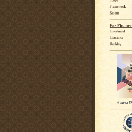
Scope
Framework
Report
For Finance 
Investment
Insurance
Banking
ทิศทาง ES