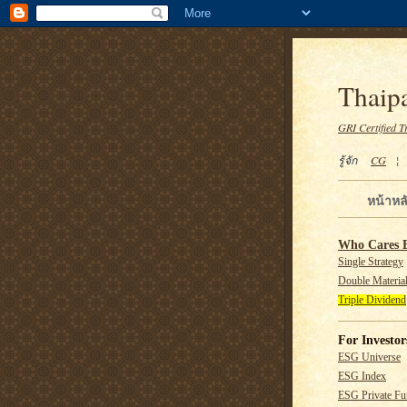
Thaipa
GRI Certified T
รู้จัก
CG
หน้าหล
Who Cares 
Single Strategy
Double Material
Triple Dividend
For Investor
ESG Universe
ESG Index
ESG Private F