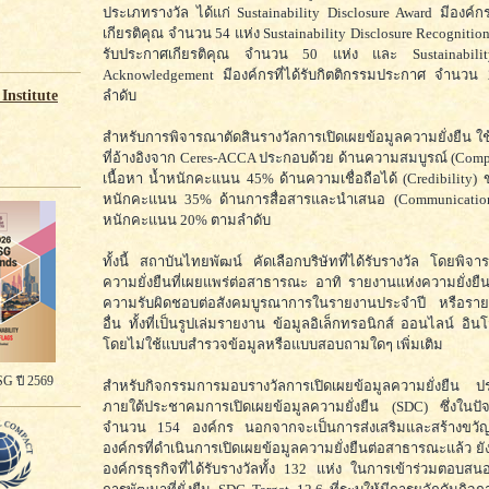
ประเภทรางวัล ได้แก่ Sustainability Disclosure Award มีองค์กรท
เกียรติคุณ จำนวน 54 แห่ง Sustainability Disclosure Recognition 
รับประกาศเกียรติคุณ จำนวน 50 แห่ง และ Sustainabilit
Acknowledgement มีองค์กรที่ได้รับกิตติกรรมประกาศ จำนวน
ลำดับ
Institute
สำหรับการพิจารณาตัดสินรางวัลการเปิดเผยข้อมูลความยั่งยืน ใช
ที่อ้างอิงจาก Ceres-ACCA ประกอบด้วย ด้านความสมบูรณ์ (Comp
เนื้อหา น้ำหนักคะแนน 45% ด้านความเชื่อถือได้ (Credibility) ข
หนักคะแนน 35% ด้านการสื่อสารและนำเสนอ (Communication)
หนักคะแนน 20% ตามลำดับ
ทั้งนี้ สถาบันไทยพัฒน์ คัดเลือกบริษัทที่ได้รับรางวัล โดยพิจ
ความยั่งยืนที่เผยแพร่ต่อสาธารณะ อาทิ รายงานแห่งความยั่งย
ความรับผิดชอบต่อสังคมบูรณาการในรายงานประจำปี หรือรา
อื่น ทั้งที่เป็นรูปเล่มรายงาน ข้อมูลอิเล็กทรอนิกส์ ออนไลน์ อ
โดยไม่ใช้แบบสำรวจข้อมูลหรือแบบสอบถามใดๆ เพิ่มเติม
G ปี 2569
สำหรับกิจกรรมการมอบรางวัลการเปิดเผยข้อมูลความยั่งยืน 
ภายใต้ประชาคมการเปิดเผยข้อมูลความยั่งยืน (SDC) ซึ่งในปัจ
จำนวน 154 องค์กร นอกจากจะเป็นการส่งเสริมและสร้างขวัญก
องค์กรที่ดำเนินการเปิดเผยข้อมูลความยั่งยืนต่อสาธารณะแล้ว ยัง
องค์กรธุรกิจที่ได้รับรางวัลทั้ง 132 แห่ง ในการเข้าร่วมตอบสน