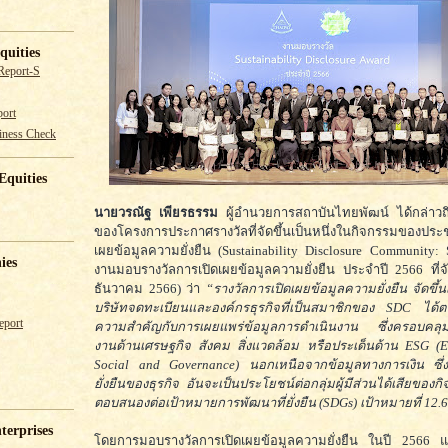
quities
Report-S
ort
iness Check
Equities
นายวรณัฐ เพียรธรรม
ผู้อำนวยการสถาบันไทยพัฒน์ ได้กล่าวถึ
ของโครงการประกาศรางวัลที่จัดขึ้นเป็นหนึ่งในกิจกรรมของปร
เผยข้อมูลความยั่งยืน (Sustainability Disclosure Community: 
ies
งานมอบรางวัลการเปิดเผยข้อมูลความยั่งยืน ประจำปี 2566 ที่จัดข
ธันวาคม 2566) ว่า
“รางวัลการเปิดเผยข้อมูลความยั่งยืน จัดขึ้นเพ
บริษัทจดทะเบียนและองค์กรธุรกิจที่เป็นสมาชิกของ SDC ได้ต
eport
ความสำคัญกับการเผยแพร่ข้อมูลการดำเนินงาน ซึ่งครอบคลุมท
งานด้านเศรษฐกิจ สังคม สิ่งแวดล้อม หรือประเด็นด้าน ESG (E
Social and Governance) นอกเหนือจากข้อมูลทางการเงิน ซึ่
ยั่งยืนของธุรกิจ อันจะเป็นประโยชน์ต่อกลุ่มผู้มีส่วนได้เสียขอ
ตอบสนองต่อเป้าหมายการพัฒนาที่ยั่งยืน (SDGs) เป้าหมายที่ 12.6
terprises
โดยการมอบรางวัลการเปิดเผยข้อมูลความยั่งยืน ในปี 2566 แ