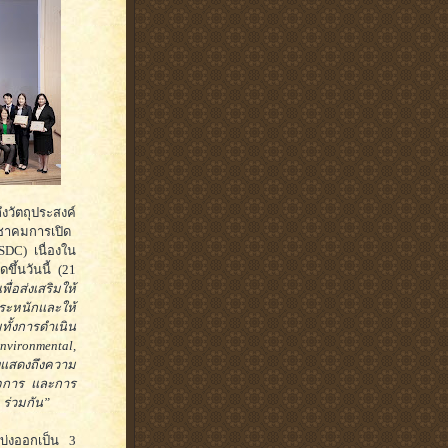
งวัตถุประสงค์
ะชาคมการเปิด
SDC) เนื่องใน
ึ้นวันนี้ (21
ื่อส่งเสริมให้
ระหนักและให้
ั้งการดำเนิน
nvironmental,
งแสดงถึงความ
งกิจการ และการ
 ร่วมกัน”
บ่งออกเป็น 3