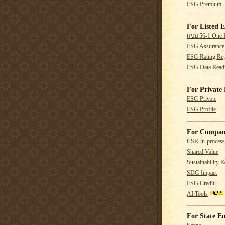
ESG Premium
For Listed E
แบบ 56-1 One 
ESG Assurance
ESG Rating Rep
ESG Data Read
For Private 
ESG Private
ESG Profile
For Compan
CSR-in-process
Shared Value
Sustainability R
SDG Impact
ESG Credit
AI Tools
For State En