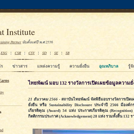
t Institute
raining Partner
นับตั้งแต่ปี พ.ศ.2556
¦
ESG
¦
CSR
¦
CSV
¦
SD
¦
SE
¦
SB
ัก
ข่าวสาร
แหล่งความรู้
ความยั่งยืน
อุณหภิบาล
รู้
Earns
ไทยพัฒน์ มอบ 132 รางวัลการเปิดเผยข้อมูลความยั่
ity
21 ธันวาคม 2566
- สถาบันไทยพัฒน์ จัดพิธีมอบรางวัลการเปิด
ยั่งยืน หรือ Sustainability Disclosure ประจำปี 2566 มีองค์กรท
เกียรติคุณ (Award) 54 แห่ง ประกาศเกียรติคุณ (Recognition
s
กิตติกรรมประกาศ (Acknowledgement) 28 แห่ง รวมทั้งสิ้น 132 รา
und