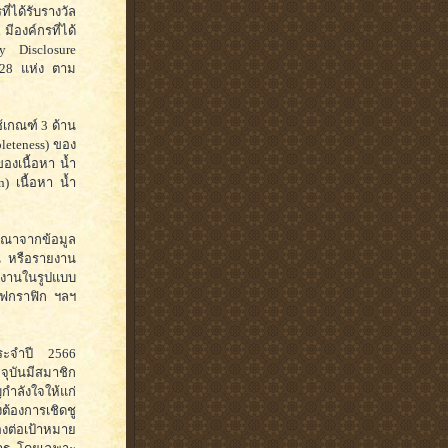
ี่ได้รับรางวัล
มีองค์กรที่ได้
y Disclosure
 28 แห่ง ตาม
้เกณฑ์ 3 ด้าน
leteness) ของ
องเนื้อหา น้ำ
 เนื้อหา น้ำ
ารณาจากข้อมูล
ืน หรือรายงาน
ยงานในรูปแบบ
ินโฟกราฟิก ฯลฯ
ประจำปี 2566
จุบันมีสมาชิก
ำลังใจให้แก่
ต้องการเชิดชู
องต่อเป้าหมาย