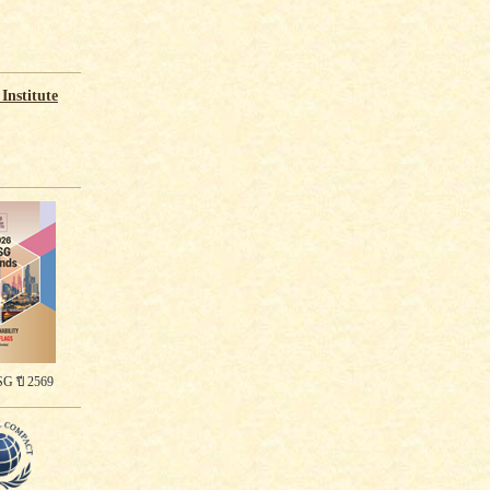
Institute
G ปี 2569