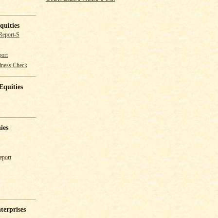
quities
Report-S
ort
iness Check
Equities
ies
eport
terprises