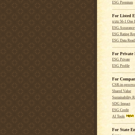
ESG Premium
For Listed E
แบบ 56-1 One 
ESG Assurance
ESG Rating Rep
ESG Data Read
For Private 
ESG Private
ESG Profile
For Compan
CSR-in-process
Shared Value
Sustainability R
SDG Impact
ESG Credit
AI Tools
For State En