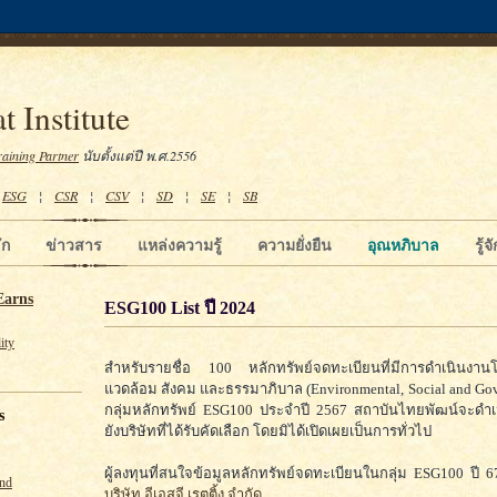
t Institute
raining Partner
นับตั้งแต่ปี พ.ศ.2556
¦
ESG
¦
CSR
¦
CSV
¦
SD
¦
SE
¦
SB
ัก
ข่าวสาร
แหล่งความรู้
ความยั่งยืน
อุณหภิบาล
รู้
Earns
ESG100 List ปี 2024
ity
สำหรับรายชื่อ 100 หลักทรัพย์จดทะเบียนที่มีการดำเนินงานโด
แวดล้อม สังคม และธรรมาภิบาล (Environmental, Social and Gov
กลุ่มหลักทรัพย์ ESG100 ประจำปี 2567 สถาบันไทยพัฒน์จะดำเ
s
ยังบริษัทที่ได้รับคัดเลือก โดยมิได้เปิดเผยเป็นการทั่วไป
ผู้ลงทุนที่สนใจข้อมูลหลักทรัพย์จดทะเบียนในกลุ่ม ESG100 ปี 6
und
บริษัท อีเอสจี เรตติ้ง จำกัด