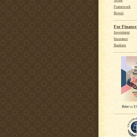
Scope
Framework
Report
For Finance 
Investment
Insurance
Banking
ทิศทาง ES