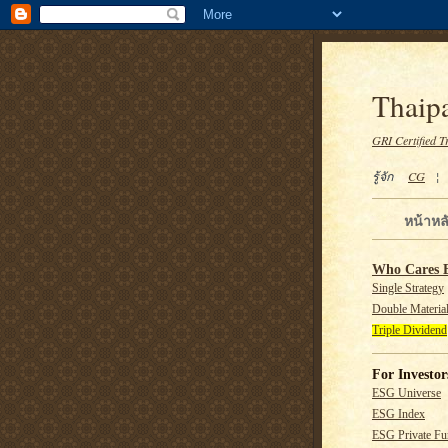
Thaipa
GRI Certified T
รู้จัก
CG
หน้าหล
Who Cares 
Single Strategy
Double Material
Triple Dividend
For Investor
ESG Universe
ESG Index
ESG Private F