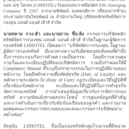
แอล เอช โฮเทล (LHHOTEL) รับมอบประกาศนียบัตร ESG Emerging
Company ปี 2567 จากนายพิพัฒน์ ยอดพฤติการ (ที่สองจากซ้าย)
ประธานสถาบันไทยพัฒน์ ณ สำนักงานใหญ่ บริษัทหลักทรัพย์จัดการ
กองทุน แลนด์ แอนด์ เฮ้าส์ จำกัด
นายหลาย กวง-ฮัว และนายถาน ชื่อ-ผิง
กรรมการบริษัทหลัก
ทรัพย์จัดการกองทุน แลนด์ แอนด์ เฮ้าส์ จำกัดในฐานะผู้จัดการ
กองทรัสต์ LHHOTEL เปิดเผยว่า
"บริษัทจัดการกองทุน ในฐานะ
ผู้จัดการกองทรัสต์ มีแนวทางความรับผิดชอบต่อสังคมที่คำนึง
ถึงการประกอบกิจการด้วยความเป็นธรรม โดยมีการควบคุม
ภายในและระเบียบปฏิบัติของบริษัทจัดการ รวมถึงกำหนดให้มี
Compliance Manual ที่ระบุถึงจรรยาบรรณในการปฏิบัติงานของ
พนักงาน โดยมีหลักความซื่อสัตย์สุจริต (Duty of Loyalty) และ
หลักความระมัดระวัง (Duty of Care) กฎระเบียบและวิธีปฏิบัติที่
เกี่ยวข้องกับพนักงาน ระเบียบและวิธีปฏิบัติในการทำธุรกิจ
จัดการกองทรัสต์ การนำเสนอข้อมูลเกี่ยวกับการจัดการกอง
ทรัสต์ ความขัดแย้งทางผลประโยชน์ การดูแลข้อมูลที่สำคัญ
และการดำเนินการเกี่ยวกับข้อร้องเรียนของลูกค้า และรายงาน
ผลต่อคณะกรรมการตรวจสอบและคณะกรรมการบริษัทอย่าง
สม่ำเสมอ"
ปัจจุบัน LHHOTEL ถือเป็นกองทรัสต์กลุ่มโรงแรมที่มีขนาด