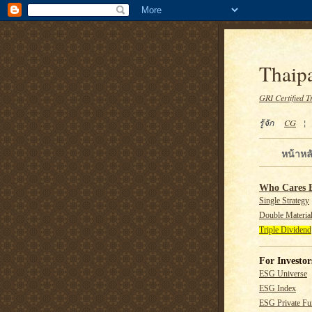
Thaipa
GRI Certified T
รู้จัก
CG
หน้าหล
Who Cares 
Single Strategy
Double Material
Triple Dividend
For Investor
ESG Universe
ESG Index
ESG Private F