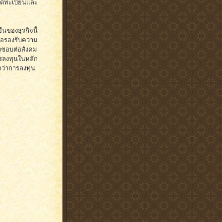
ทจดทะเบียนและ
นของธุรกิจนี้
่อรองรับความ
ิดชอบต่อสังคม
ารลงทุนในหลัก
กว่าการลงทุน