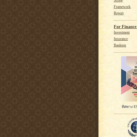
Scope
Framework
Report
For Finance 
Investment
Insurance
Banking
ทิศทาง ES