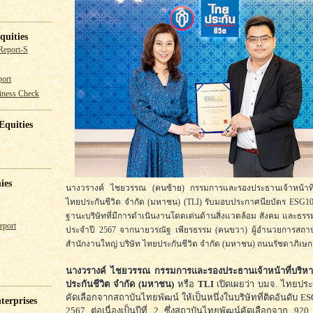
quities
Report-S
ort
iness Check
Equities
ies
นางวรางค์ ไชยวรรณ (คนซ้าย) กรรมการและรองประธานเจ้าหน้าที่
ไทยประกันชีวิต จำกัด (มหาชน) (TLI) รับมอบประกาศนียบัตร ESG1
ฐานะบริษัทที่มีการดำเนินงานโดดเด่นด้านสิ่งแวดล้อม สังคม และธร
eport
ประจำปี 2567 จากนายวรณัฐ เพียรธรรม (คนขวา) ผู้อำนวยการสถา
สำนักงานใหญ่ บริษัท ไทยประกันชีวิต จำกัด (มหาชน) ถนนรัชดาภิเษก
นางวรางค์ ไชยวรรณ กรรมการและรองประธานเจ้าหน้าที่บริหา
ประกันชีวิต จำกัด (มหาชน)
หรือ
TLI
เปิดเผยว่า บมจ. ไทยประกั
คัดเลือกจากสถาบันไทยพัฒน์ ให้เป็นหนึ่งในบริษัทที่ติดอันดับ E
terprises
2567 ต่อเนื่องเป็นปีที่ 2 ซึ่งสถาบันไทยพัฒน์คัดเลือกจาก 920