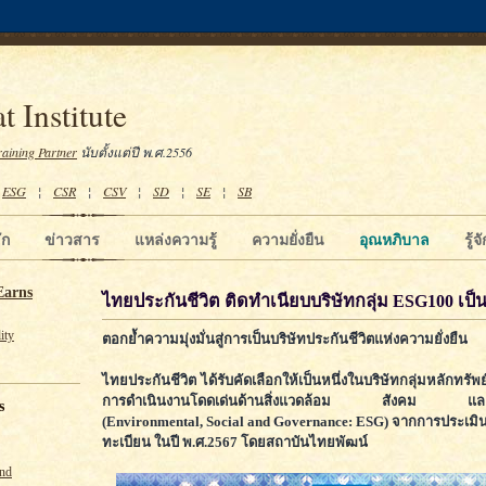
t Institute
raining Partner
นับตั้งแต่ปี พ.ศ.2556
¦
ESG
¦
CSR
¦
CSV
¦
SD
¦
SE
¦
SB
ัก
ข่าวสาร
แหล่งความรู้
ความยั่งยืน
อุณหภิบาล
รู้
Earns
ไทยประกันชีวิต ติดทำเนียบบริษัทกลุ่ม ESG100 เป็นป
ity
ตอกย้ำความมุ่งมั่นสู่การเป็นบริษัทประกันชีวิตแห่งความยั่งยืน
ไทยประกันชีวิต ได้รับคัดเลือกให้เป็นหนึ่งในบริษัทกลุ่มหลักทรัพย
การดำเนินงานโดดเด่นด้านสิ่งแวดล้อม สังคม และ
s
(Environmental, Social and Governance: ESG) จากการประเมิ
ทะเบียน ในปี พ.ศ.2567 โดยสถาบันไทยพัฒน์
und