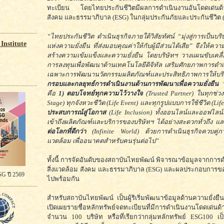
ทะเบียน โดยไทยประกันชีวิตมีผลการดำเนินงานอันโดดเด่นด้า
สังคม และธรรมาภิบาล (ESG) ในกลุ่มประกันภัยและประกันชีวิต (
“ไทยประกันชีวิต ดำเนินธุรกิจภายใต้วิสัยทัศน์ “มุ่งสู่การเป็นบริ
Institute
แห่งความยั่งยืน ที่ส่งมอบคุณค่าให้กับผู้มีส่วนได้เสีย” จึงให้ค
สร้างความเข้มแข็งและความยั่งยืน โดยบริษัทฯ วางแผนขับเคลื
การลงทุนเพื่อพัฒนาด้านเทคโนโลยีดิจิทัล เสริมศักยภาพการดำเ
เฉพาะการพัฒนานวัตกรรมผลิตภัณฑ์และประสิทธิภาพการให้บ
กรอบและกลยุทธ์การดำเนินงานด้านการพัฒนาเพื่อความยั่งยืน
คือ
1) ตอบโจทย์ทุกความไว้วางใจ
(Trusted Partner) ในทุกช่วง
Stage) ทุกจังหวะชีวิต (Life Event) และทุกรูปแบบการใช้ชีวิต (Life
ประสบการณ์สู่โอกาส
(Life Inclusion) ทั้งออนไลน์และออฟไลน์
เข้าถึงผลิตภัณฑ์และบริการของบริษัทฯ ได้อย่างสะดวกทั่วถึง แ
ต่อโลกที่ดีกว่า
(Infinite World) ด้วยการดำเนินธุรกิจควบคู่การ
แวดล้อม เพื่ออนาคตสำหรับคนรุ่นต่อไป”
ทั้งนี้ การจัดอันดับของสถาบันไทยพัฒน์ พิจารณาข้อมูลจากการ
สิ่งแวดล้อม สังคม และธรรมาภิบาล (ESG) และผลประกอบการของ
G ปี 2569
ไปพร้อมกัน
สำหรับสถาบันไทยพัฒน์ เป็นผู้ริเริ่มพัฒนาข้อมูลด้านความยั่งยื
เปิดเผยรายชื่อหลักทรัพย์จดทะเบียนที่มีการดำเนินงานโดด
จำนวน 100 บริษัท หรือที่เรียกว่ากลุ่มหลักทรัพย์ ESG100 เป็