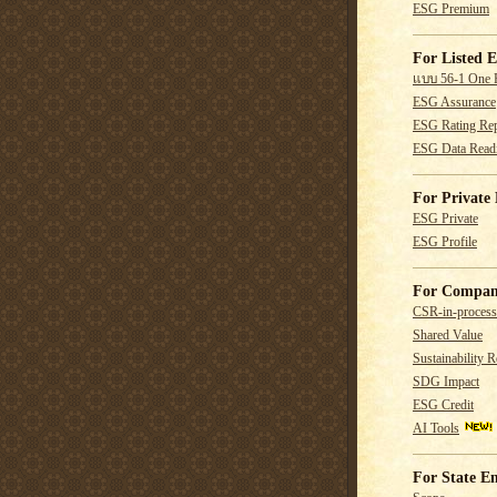
ESG Premium
For Listed E
แบบ 56-1 One 
ESG Assurance
ESG Rating Rep
ESG Data Read
For Private 
ESG Private
ESG Profile
For Compan
CSR-in-process
Shared Value
Sustainability R
SDG Impact
ESG Credit
AI Tools
For State En