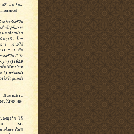
นสิ่งแวดล้อม
Insurance)
ษัทประกันชีวิต
วามสำคัญกับการ
่อนองค์กรผ่าน
นินธุรกิจ โดย
ริการ ภายใต้
 “TLI”
3 ข้อ
ของชีวิต (Life
style)
2) เชื่อม
เพื่อให้คนไทย
ละ
3) พร้อมส่ง
ใส่ใจดูแลสิ่ง
ดำเนินงานด้าน
บริษัทควบคู่
นของธุรกิจ ได้
เด่นด้าน ESG
นครั้งแรกในปี