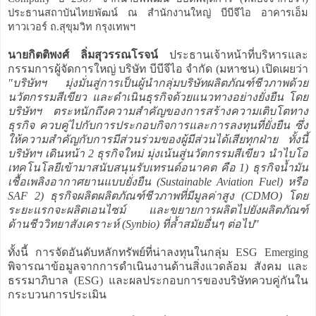
ประธานสถาบันไทยพัฒน์ ณ สำนักงานใหญ่ บีบีจีไอ อาคารเอ็ม
ทาวเวอร์ ถ.สุขุมวิท กรุงเทพฯ
นายกิตติพงศ์ ลิ่มสุวรรณโรจน์
ประธานเจ้าหน้าที่บริหารและ
กรรมการผู้จัดการใหญ่ บริษัท บีบีจีไอ จำกัด (มหาชน) เปิดเผยว่า
"บริษัทฯ มุ่งมั่นสู่การเป็นผู้นำกลุ่มบริษัทผลิตภัณฑ์ชีวภาพด้วย
นวัตกรรมสีเขียว และดำเนินธุรกิจด้วยแนวทางอย่างยั่งยืน โดย
บริษัทฯ ตระหนักถึงความสำคัญของการสร้างความเติบโตทาง
ธุรกิจ ควบคู่ไปกับการประกอบกิจการและการลงทุนที่ยั่งยืน ซึ่ง
ให้ความสำคัญกับการมีส่วนร่วมของผู้มีส่วนได้เสียทุกฝ่าย ทั้งนี้
บริษัทฯ เดินหน้า 2 ธุรกิจใหม่ มุ่งเน้นสู่นวัตกรรมสีเขียว นำไบโอ
เทคโนโลยีเข้ามาสนับสนุนรับเทรนด์อนาคต คือ 1) ธุรกิจน้ำมัน
เชื้อเพลิงอากาศยานแบบยั่งยืน (Sustainable Aviation Fuel) หรือ
SAF 2) ธุรกิจผลิตผลิตภัณฑ์ชีวภาพที่มีมูลค่าสูง (CDMO) โดย
ระยะแรกจะผลิตเอนไซม์ และขยายการผลิตไปยังผลิตภัณฑ์
ด้านชีววิทยาสังเคราะห์ (Synbio) ที่ล้ำสมัยอื่นๆ ต่อไป"
ทั้งนี้ การจัดอันดับหลักทรัพย์ที่น่าลงทุนในกลุ่ม ESG Emerging
พิจารณาข้อมูลจากการดำเนินงานด้านสิ่งแวดล้อม สังคม และ
ธรรมาภิบาล (ESG) และผลประกอบการของบริษัทควบคู่กันใน
กระบวนการประเมิน