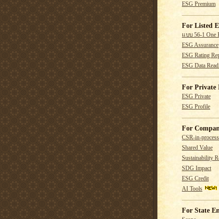
ESG Premium
For Listed E
แบบ 56-1 One 
ESG Assurance
ESG Rating Rep
ESG Data Read
For Private 
ESG Private
ESG Profile
For Compan
CSR-in-process
Shared Value
Sustainability R
SDG Impact
ESG Credit
AI Tools
For State En