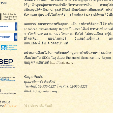
เจ็ดทศวรรษของการดำเนินงาน เป้าหมายสูงสุดของกรุงศรี คือ การ
ให้ลูกค้าทุกกลุ่มสามารถเข้าถึงบริการทางการเงิน ควบคู่ไปก
สนับสนุนให้พนักงานกรุงศรีมีจิตสำนึกพร้อมแบ่งปันและสร้างประโ
สังคมและชุมชน ซึ่งในที่สุดคือการร่วมกันสร้างสรรค์สังคมที่ยั่งยื
นอกจาก ธนาคารกรุงศรีอยุธยา แล้ว องค์กรที่ติดกลุ่มได้รับเกี
Enhanced Sustainability Report ปี 2559 ได้แก่ การทางพิเศษแ
การไฟฟ้านครหลวง, บมจ.ไทยคม, ทิสโก้ ไฟแนนเชียล กรุ๊ป
ปิโตรเลียม, บมจ.ไมเนอร์ อินเตอร์เนชั่นแนล, ธนา
บมจ.แอล.พี.เอ็น. ดีเวลลอปเมนท์
หน่วยงานที่สนใจในการเปิดเผยข้อมูลการดำเนินงานขององค์
เชื่อมโยงกับ SDGs ในรูปแบบ Enhanced Sustainability Repor
ข้อมูลเพิ่มเติมได้ที่
http://thaipat.org
ข้อมูลเพิ่มเติม
คุณอรจิรา ชัยบัณฑิตย์
โทรศัพท์: 02-930-5227 โทรสาร: 02-930-5228
อีเมล: info@thaipat.org
[ข่าวประชาสัมพันธ์]