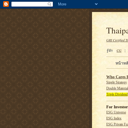
Thaipa
GRI Certified T
รู้จัก
CG
หน้าหล
Who Cares 
Single Strategy
Double Material
Triple Dividend
For Investor
ESG Universe
ESG Index
ESG Private F