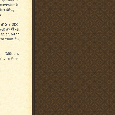
มุ่งมั่นพัฒนา
ับการส่งเสริม
ยชน์คืนสู่
น
ยรติบัตร SDG-
ห่งประเทศไทย,
, บมจ.บางจาก
คารออมสิน,
กร ให้มีความ
t สามารถศึกษา