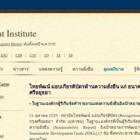
t Institute
raining Partner
นับตั้งแต่ปี พ.ศ.2556
¦
ESG
¦
CSR
¦
CSV
¦
SD
¦
SE
¦
SB
ัก
ข่าวสาร
แหล่งความรู้
ความยั่งยืน
อุณหภิบาล
รู้
Earns
ไทยพัฒน์ มอบเกียรติบัตรด้านความยั่งยืน แก่ ธนา
ศรีอยุธยา
ity
• ในฐานะองค์กรผู้ริเริ่มจัดทำรายงานแห่งความยั่งยืนอิงเป้าหมา
21 ตุลาคม 2559
- สถาบันไทยพัฒน์ มอบเกียรติบัตร (Recognitio
s
กรุงศรีอยุธยา จำกัด (มหาชน) ในฐานะองค์กรที่เป็นผู้ริเริ่มจั
ความยั่งยืน (Sustainability Report) อิงเป้าหมายการพัฒนาที
Sustainable Development Goals (SDGs) 17 ข้อ ที่สหประชาชาติป
und
หมายโลก