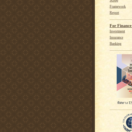
Scope
Framework
Report
For Finance 
Investment
Insurance
Banking
ทิศทาง ES