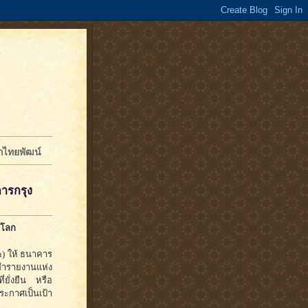
จักไทยพัฒน์
คารกรุง
ยโลก
n) ให้ ธนาคาร
ดทำรายงานแห่ง
่ยั่งยืน หรือ
ระกาศเป็นเป้า