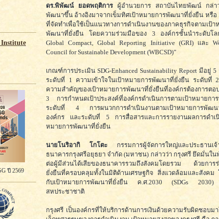
ดร.พิพัฒน์ ยอดพฤติการ
ผู้อำนวยการ สถาบันไทยพัฒน์ กล่าวว
พัฒนาขึ้น อ้างอิงมาจากเข็มทิศเป้าหมายการพัฒนาที่ยั่งยืน หรื
ที่จัดทำเพื่อใช้เป็นแนวทางการดำเนินงานของภาคธุรกิจตามเป้
พัฒนาที่ยั่งยืน โดยความร่วมมือของ 3 องค์กรชั้นนำระดับโ
Global Compact, Global Reporting Initiative (GRI) และ W
Institute
Council for Sustainable Development (WBCSD)”
เกณฑ์การประเมิน SDG-Enhanced Sustainability Report มีอยู่ 5 
ระดับที่ 1 ความเข้าใจในเป้าหมายการพัฒนาที่ยั่งยืน ระดับที่ 
ความสำคัญของเป้าหมายการพัฒนาที่ยั่งยืนที่องค์กรต้องการตอบ
3 การกำหนดเป้าประสงค์ที่องค์กรดำเนินการตามเป้าหมายการพั
ระดับที่ 4 การผนวกการดำเนินงานตามเป้าหมายการพัฒนาที่ยั่
องค์กร และระดับที่ 5 การสื่อสารและการรายงานผลการดำเน
หมายการพัฒนาที่ยั่งยืน
นายโนริอากิ โกโตะ
กรรมการผู้จัดการใหญ่และประธานเจ้าห
ธนาคารกรุงศรีอยุธยา จำกัด (มหาชน) กล่าวว่า กรุงศรี ยึดมั่นใน
ต่อผู้มีส่วนได้เสียของธนาคารรวมถึงสังคมโดยรวม ด้วยการร
G ปี 2569
ยั่งยืนที่ครอบคลุมทั้งในมิติด้านเศรษฐกิจ สิ่งแวดล้อมและสังค
กับเป้าหมายการพัฒนาที่ยั่งยืน ค.ศ.2030 (SDGs 2030)
สหประชาชาติ
กรุงศรี เป็นองค์กรที่ให้บริการด้านการเงินด้วยความรับผิดชอบ