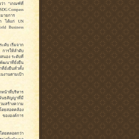
่า “เกณฑ์ที่
อ SDG Compass
าหมายการ
ลก ได้แก่ UN
orld Business
ระดับ เริ่มจาก
2 การให้ลำดับ
สนอง ระดับที่
ฒนาที่ยั่งยืน
งยืนทั่วทั้ง
ินงานตามเป้า
น้าที่บริหาร
พันธสัญญาที่มี
่วมสร้างความ
ม โดยสอดคล้อง
 ขององค์การ
มาโดยตลอดกว่า