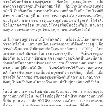
การอัดฉีดทรัพยากรลงสู่ชุมชน จังหวัด และภูมิภาค เป็น
มาตรการชุดปัจจุบันที่หยิบฉวยมาใช้ ตุ้มน้ำหนักทางเศรษฐกิจ
สมัยนี้ จึงสวิงกลับมาหาตลาดในประเทศอีกครั้งหนึ่ง โดยโจทย์ที่
ท้าทาย วนเวียนอยู่ที่ นอกจากการลงทุนในโครงการขนาดใหญ่
ของรัฐแล้ว มาตรการกระตุ้นเศรษฐกิจของภาครัฐจะทำให้กำลัง
ซื้อในภาคครัวเรือน (หน่วยบริโภค) เพิ่มขึ้นจริงหรือไม่ และการ
ลงทุนของภาคเอกชน (หน่วยผลิต) จะตามมาจริงหรือไม่
แต่ไม่ว่าเศรษฐกิจจะเติบโตหรือหดตัว หรือจะเป็นไปตามที่คาด
การณ์หรือไม่ บทบาทหนึ่งของภาคเอกชนที่ต้องดำรงอยู่ คือ
การดำเนินความรับผิดชอบต่อสังคมของกิจการ (CSR) โดย
เฉพาะความรับผิดชอบในกระบวนการธุรกิจ ที่เป็นการดูแล
ป้องกันและบรรเทาเยียวยาผลกระทบทางลบที่เกิดขึ้นและที่คาด
ว่าจะเกิดขึ้นจากการประกอบการ รวมถึงการส่งมอบผลกระทบ
ทางบวกแก่ผู้มีส่วนได้เสีย โดยเน้นที่การใช้ขีดความสามารถ
หลักในธุรกิจและความเชี่ยวชาญของกิจการที่มีอยู่ ทั้งนี้ เพื่อ
สร้างให้เกิดการยอมรับของชุมชนท้องถิ่นที่สถานประกอบการ
ตั้งอยู่ ไปจนถึงสังคมในวงกว้าง และนำไปสู่การพัฒนาที่ยั่งยืน
ในปีนี้ บทบาทความรับผิดชอบต่อสังคมของกิจการ ที่มีเข็มมุ่งไป
สู่การพัฒนาที่ยั่งยืน จะมีโจทย์อยู่ที่การนำเป้าหมายการพัฒนาที่
ยั่งยืน (SDGs) 17 ข้อ ซึ่งได้รับการรับรองโดย 193 ประเทศรวม
ทั้งไทย ในเวทีการประชุมสุดยอดการพัฒนาที่ยั่งยืน ณ