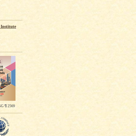
Institute
G ปี 2569