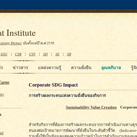
t Institute
raining Partner
นับตั้งแต่ปี พ.ศ.2556
¦
ESG
¦
CSR
¦
CSV
¦
SD
¦
SE
¦
SB
ัก
ข่าวสาร
แหล่งความรู้
ความยั่งยืน
อุณหภิบาล
รู้
Earns
Corporate SDG Impact
ity
การสร้างผลกระทบแห่งความยั่งยืนของกิจการ
Sustainability Value Creation
Corporat
s
สำหรับกิจการที่ต้องการสร้างผลกระทบจากการดำเนินงานทางธุร
สนองต่อเป้าหมายการพัฒนาที่ยั่งยืนในระดับตัวชี้วัด (Indicato
und
รวมทั้งใช้เป็นข้อมูลแสดงความก้าวหน้าในการดำเนินงานขององค์