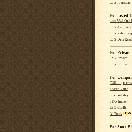
ESG Premium
For Listed E
แบบ 56-1 One 
ESG Assurance
ESG Rating Rep
ESG Data Read
For Private 
ESG Private
ESG Profile
For Compan
CSR-in-process
Shared Value
Sustainability R
SDG Impact
ESG Credit
AI Tools
For State En