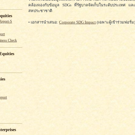
คล้องจองกับข้อมูล SDGs ที่รัฐบาลจัดเก็บในระดับประเทศ แล
สหประชาชาติ
quities
Report-S
• เอกสารนำเสนอ:
Corporate SDG Impact
(เฉพาะผู้เข้าร่วมฟอรั่ม
ort
iness Check
Equities
ies
eport
terprises