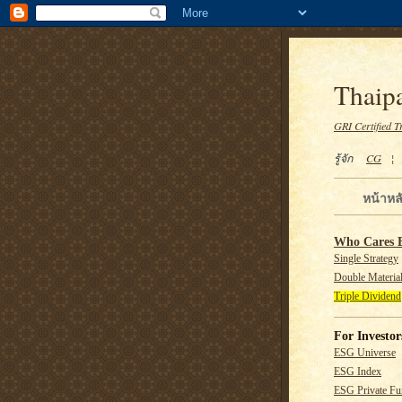
Thaipa
GRI Certified T
รู้จัก
CG
หน้าหล
Who Cares 
Single Strategy
Double Material
Triple Dividend
For Investor
ESG Universe
ESG Index
ESG Private F