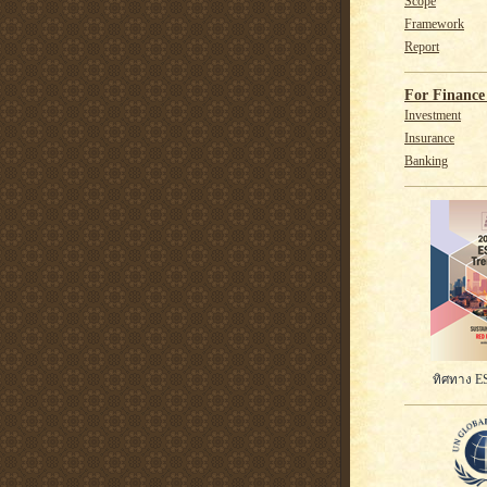
Scope
Framework
Report
For Finance 
Investment
Insurance
Banking
ทิศทาง ES