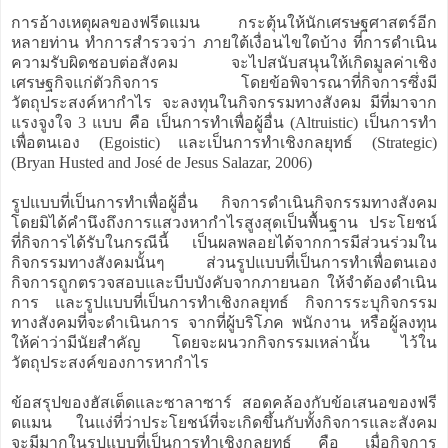
การอ้างเหตุผลของฟรีดแมน กระตุ้นให้นักเศรษฐศาสตร์อีก
หลายท่าน ทำการสำรวจว่า ภายใต้เงื่อนไขใดบ้าง ที่การดำเนิน
ความรับผิดชอบต่อสังคม จะไปสนับสนุนให้เกิดมูลค่าเชิง
เศรษฐกิจแก่ตัวกิจการ โดยข้อพิจารณาที่กิจการซึ่งมี
วัตถุประสงค์หากำไร จะลงทุนในกิจกรรมทางสังคม มีที่มาจาก
แรงจูงใจ 3 แบบ คือ เป็นการทำเพื่อผู้อื่น (Altruistic) เป็นการทำ
เพื่อตนเอง (Egoistic) และเป็นการทำเชิงกลยุทธ์ (Strategic)
(Bryan Husted and José de Jesus Salazar, 2006)
รูปแบบที่เป็นการทำเพื่อผู้อื่น กิจการดำเนินกิจกรรมทางสังคม
โดยมิได้คำนึงถึงการแสวงหากำไรสูงสุดเป็นพื้นฐาน ประโยชน์
ที่กิจการได้รับในกรณีนี้ เป็นผลพลอยได้จากการมีส่วนร่วมใน
กิจกรรมทางสังคมนั้นๆ ส่วนรูปแบบที่เป็นการทำเพื่อตนเอง
กิจการถูกตรวจสอบและบีบบังคับจากภายนอก ให้จำต้องดำเนิน
การ และรูปแบบที่เป็นการทำเชิงกลยุทธ์ กิจการระบุกิจกรรม
ทางสังคมที่จะดำเนินการ จากที่ผู้บริโภค พนักงาน หรือผู้ลงทุน
ให้ค่าว่ามีนัยสำคัญ โดยจะผนวกกิจกรรมเหล่านั้น ไว้ใน
วัตถุประสงค์ของการหากำไร
ข้อสรุปของฮัสเต็ดและซาลาซาร์ สอดคล้องกับข้อเสนอของฟรี
ดแมน ในแง่ที่ว่าประโยชน์ที่จะเกิดขึ้นกับทั้งกิจการและสังคม
จะมีมากในรูปแบบที่เป็นการทำเชิงกลยุทธ์ คือ เมื่อกิจการ