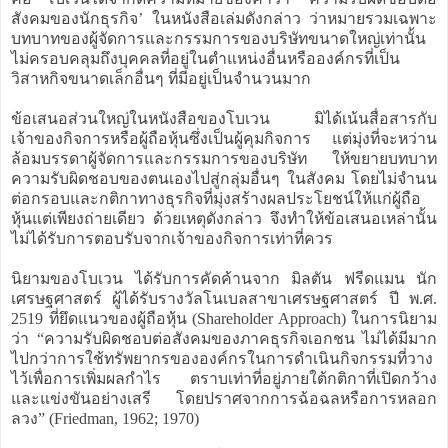
สังคมของนักธุรกิจ’ ในหนังสือเล่มดังกล่าว ว่าหมายรวมเฉพาะ
บทบาทของผู้จัดการและกรรมการของบริษัทขนาดใหญ่เท่านั้น
ไม่ครอบคลุมถึงบุคคลที่อยู่ในตำแหน่งอื่นหรือองค์กรที่เป็น
วิสาหกิจขนาดเล็กอื่นๆ ที่มีอยู่เป็นจำนวนมาก
ข้อเสนอส่วนใหญ่ในหนังสือของโบเวน มิได้เน้นสื่อสารกับ
เจ้าของกิจการหรือผู้ถือหุ้นซึ่งเป็นผู้คุมกิจการ แต่มุ่งที่จะหว่าน
ล้อมบรรดาผู้จัดการและกรรมการของบริษัท ให้ขยายบทบาท
ความรับผิดชอบของตนเองไปสู่กลุ่มอื่นๆ ในสังคม โดยไม่จำนน
ต่อกรอบและกติกาทางธุรกิจที่มุ่งสร้างผลประโยชน์ให้แก่ผู้ถือ
หุ้นแต่เพียงถ่ายเดียว ด้วยเหตุดังกล่าว จึงทำให้ข้อเสนอเหล่านั้น
ไม่ได้รับการตอบรับจากเจ้าของกิจการเท่าที่ควร
นิยามของโบเวน ได้รับการคัดค้านจาก มิลตัน ฟรีดแมน นัก
เศรษฐศาสตร์ ผู้ได้รับรางวัลโนเบลสาขาเศรษฐศาสตร์ ปี พ.ศ.
2519 ที่ยึดแนวของผู้ถือหุ้น (Shareholder Approach) ในการนิยาม
ว่า “ความรับผิดชอบต่อสังคมของภาคธุรกิจเอกชน ไม่ได้มีมาก
ไปกว่าการใช้ทรัพยากรขององค์กรในการดำเนินกิจกรรมที่วาง
ไว้เพื่อการเพิ่มผลกำไร ตราบเท่าที่อยู่ภายใต้กติกาที่เปิดกว้าง
และแข่งขันอย่างเสรี โดยปราศจากการฉ้อฉลหรือการหลอก
ลวง” (Friedman, 1962; 1970)