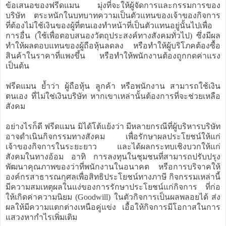
ข้อเสนอของฟรีดแมน มุ่งที่จะให้ผู้จัดการและกรรมการของ
บริษัท ตระหนักในบทบาทความเป็นตัวแทนของเจ้าของกิจการ
ที่ต้องไม่ใช้เงินของผู้ที่ตนเองทำหน้าที่เป็นตัวแทนอยู่นั้นไปเพื่อ
การอื่น (ใช้เพื่อตอบสนองวัตถุประสงค์ทางสังคมทั่วไป) ซึ่งมีผล
ทำให้ผลตอบแทนของผู้ถือหุ้นลดลง หรือทำให้ผู้บริโภคต้องซื้อ
สินค้าในราคาที่แพงขึ้น หรือทำให้พนักงานต้องถูกกดค่าแรง
เป็นต้น
ฟรีดแมน ย้ำว่า ผู้ถือหุ้น ลูกค้า หรือพนักงาน สามารถใช้เงิน
ตนเอง ที่ไม่ใช่เงินบริษัท หากเขาเหล่านั้นต้องการที่จะช่วยเหลือ
สังคม
อย่างไรก็ดี ฟรีดแมน มิได้โต้แย้งว่า มีหลายกรณีที่ผู้บริหารบริษัท
อาจดำเนินกิจกรรมทางสังคม เพื่อรักษาผลประโยชน์ให้แก่
เจ้าของกิจการในระยะยาว และได้ผลกระทบเชิงบวกให้แก่
สังคมในทางอ้อม อาทิ การลงทุนในชุมชนที่สามารถปรับปรุง
พัฒนาคุณภาพของว่าที่พนักงานในอนาคต หรือการบริจาคให้
องค์กรสาธารณกุศลเพื่อสิทธิประโยชน์ทางภาษี กิจกรรมเหล่านี้
มีความสมเหตุผลในแง่ของการรักษาประโยชน์แก่กิจการ ที่ก่อ
ให้เกิดค่าความนิยม (Goodwill) ในตัวกิจการเป็นผลพลอยได้ ส่ง
ผลให้มีความแตกต่างเหนือคู่แข่ง เอื้อให้กิจการมีโอกาสในการ
แสวงหากำไรเพิ่มเติม