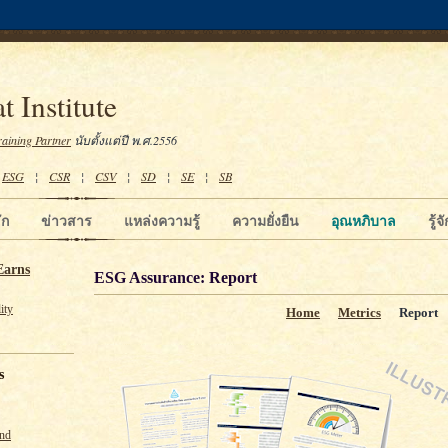
t Institute
raining Partner
นับตั้งแต่ปี พ.ศ.2556
¦
ESG
¦
CSR
¦
CSV
¦
SD
¦
SE
¦
SB
ัก
ข่าวสาร
แหล่งความรู้
ความยั่งยืน
อุณหภิบาล
รู้
Earns
ESG Assurance: Report
ity
Home
Metrics
Report
s
und