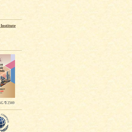
Institute
G ปี 2569