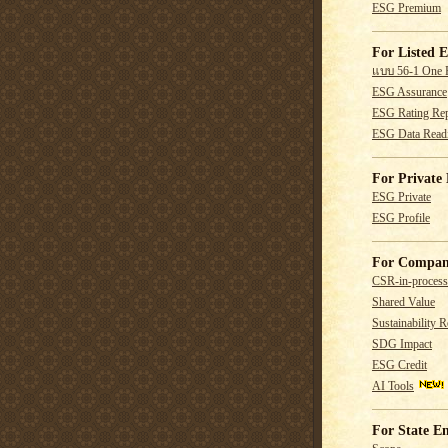
ESG Premium
For Listed E
แบบ 56-1 One 
ESG Assurance
ESG Rating Rep
ESG Data Read
For Private 
ESG Private
ESG Profile
For Compan
CSR-in-process
Shared Value
Sustainability R
SDG Impact
ESG Credit
AI Tools
For State En