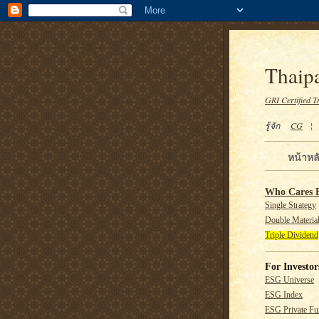
Thaipa
GRI Certified T
รู้จัก
CG
หน้าหล
Who Cares 
Single Strategy
Double Material
Triple Dividend
For Investor
ESG Universe
ESG Index
ESG Private F