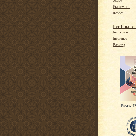
Scope
Framework
Report
For Finance 
Investment
Insurance
Banking
ทิศทาง ES