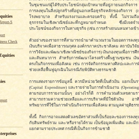
ในชุมชนแก่ผู้ได้รับประโยชน์กลุ่มเป้าหมายที่อยู่ภายนอกกิจก
การลงทุนในสิ่งปลูกสร้างที่อยู่นอกเหนือธุรกิจหลักของกิจการ (
quities
โรงพยาบาล สำหรับแรงงานและครอบครัว) ทั้งนี้ ไม่รวมถึง
ธุรกรรมในเชิงพาณิชย์และที่กฎหมายกำหนด ซึ่งมีเจตจำนงที
Report-S
ประโยชน์ของกิจการในทางธุรกิจ (เช่น การสร้างถนนหนทางเข้าส
ort
ตัวอย่างของรายการที่สามารถนำมาคำนวณรวมในยอดการลงทุน
iness Check
เงินบริจาคเพื่อสาธารณกุศล องค์กรภาคประชาสังคม สถาบันวิจัย (ท
การวิจัยและพัฒนาเชิงพาณิชย์ของกิจการ) เงินกองทุนเพื่อการศ
Equities
และสันทนาการ สำหรับการพัฒนาโครงสร้างพื้นฐานชุมชน เงิน
ตรงในกิจกรรมเพื่อสังคม เช่น การจัดกิจกรรมทางศิลปะและการ
ช่วยเหลือฟื้นฟูฉุกเฉินในกรณีภัยพิบัติทางธรรมชาติ
การแสดงรายการข้อมูลนี้ ควรมีหน่วยวัดที่เป็นตัวเงิน แยกเป็นร
ies
(Capital Expenditure) และรายจ่ายในการดำเนินงาน (Operating
ตามรอบการรายงานนั้นๆ อย่างไรก็ดี การคำนวณตัวเลขตามราย
สามารถรวมความช่วยเหลือและการบริจาคที่มิใช่ตัวเงิน อ
eport
ทรัพยากรที่ใช้ในการดำเนินกิจกรรมเพื่อสังคม ตามมูลค่ายุติธรรม
ทั้งนี้ กิจการอาจแสดงตัวเลขอัตราส่วนที่เป็นร้อยละของการลงท
กับสินทรัพย์รวม และ/หรือรายได้รวม เป็นข้อมูลเพิ่มเติม และมี
แยกตามรายประเทศ กรณีที่เป็นกิจการข้ามชาติ
terprises