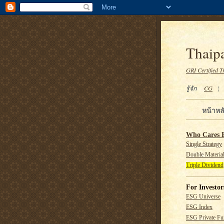
Thaipa
GRI Certified T
รู้จัก
CG
หน้าหล
Who Cares 
Single Strategy
Double Material
Triple Dividend
For Investor
ESG Universe
ESG Index
ESG Private F