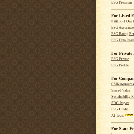
ESG Premium
For Listed E
แบบ 56-1 One 
ESG Assurance
ESG Rating Rep
ESG Data Read
For Private 
ESG Private
ESG Profile
For Compan
CSR-in-process
Shared Value
Sustainability R
SDG Impact
ESG Credit
AI Tools
For State En