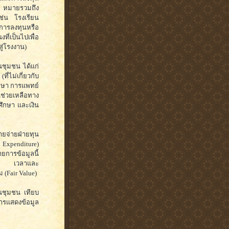
าร หมายรวมถึง
เช่น โรงเรียน
การลงทุนหรือ
่เป็นไปเพื่อ
ู่โรงงาน)
ชุมชน ได้แก่
ี่ไม่เกี่ยวกับ
ึกษา การแพทย์
ช่วยเหลือทาง
ศึกษา และเงิน
ายจ่ายฝ่ายทุน
 Expenditure)
การข้อมูลนี้
าทิ เวลาและ
 (Fair Value)
ุนชุมชน เทียบ
การแสดงข้อมูล