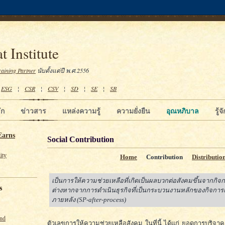
t Institute
raining Partner
นับตั้งแต่ปี พ.ศ.2556
¦
ESG
¦
CSR
¦
CSV
¦
SD
¦
SE
¦
SB
ัก
ข่าวสาร
แหล่งความรู้
ความยั่งยืน
อุณหภิบาล
รู้
Earns
Social Contribution
ity
Home
Contribution
Distributio
เป็นการให้ความช่วยเหลือที่เกิดเป็นผลบวกต่อสังคมขึ้นจากกิจ
s
ต่างหากจากการดำเนินธุรกิจที่เป็นกระบวนงานหลักของกิจการแ
ภายหลัง (SP-after-process)
und
ตัวเลขการให้ความช่วยเหลือสังคม ในที่นี้ ได้แก่ ยอดการบริจ