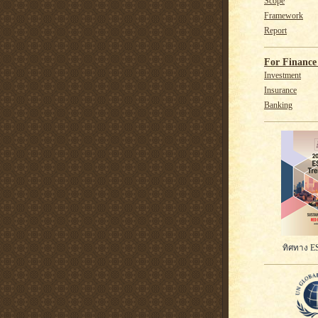
Scope
Framework
Report
For Finance 
Investment
Insurance
Banking
ทิศทาง ES