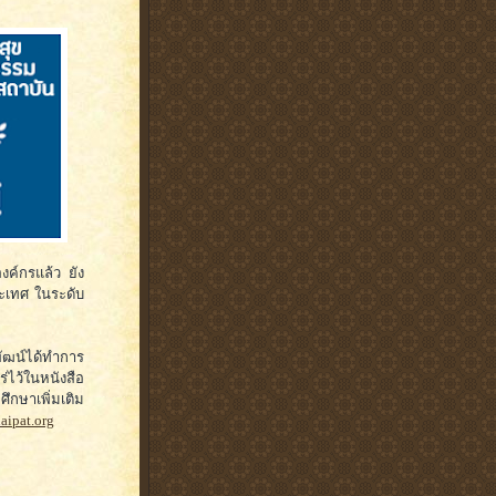
งค์กรแล้ว ยัง
ะเทศ ในระดับ
ัฒน์ได้ทำการ
ไว้ในหนังสือ
ศึกษาเพิ่มเติม
haipat.org