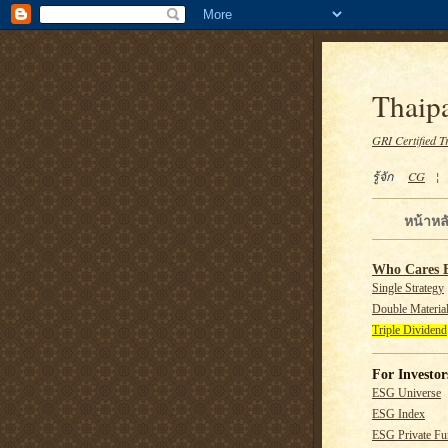
Thaipa
GRI Certified T
รู้จัก
CG
หน้าหล
Who Cares 
Single Strategy
Double Material
Triple Dividend
For Investor
ESG Universe
ESG Index
ESG Private F