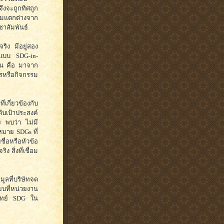
ึงจะถูกทิศถูก
วามแตกต่างจาก
ชาสัมพันธ์
ริง มีอยู่สอง
แบบ SDG-in-
นั้น คือ มาจาก
ารหรือกิจกรรม
่เกี่ยวข้องกับ
ะดับเป้าประสงค์
ร พบว่า ไม่มี
หมาย SDGs ที่
ื่อหรือหัวข้อ
 สิ่งที่เชื่อม
ูลที่บริษัทจด
ที่หน่วยงาน
โจทย์ SDG ใน