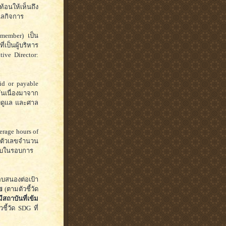
้อนให้เห็นถึง
แลกิจการ
member) เป็น
ป็นผู้บริหาร
tive Director:
id or payable
อันเนื่องมาจาก
ับดูแล และศาล
erage hours of
็นตัวเลขจำนวน
รับในรอบการ
อบสนองต่อเป้า
ย
(ตามตัวชี้วัด
สถาบันที่เข้ม
ชี้วัด SDG ที่