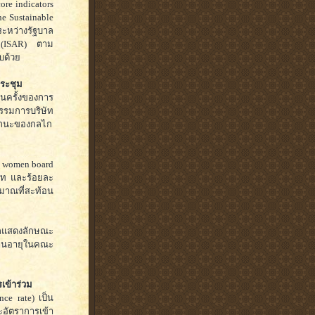
re indicators
he Sustainable
ะหว่างรัฐบาล
 (ISAR) ตาม
บด้วย
ระชุม
วนครั้งของการ
รรมการบริษัท
มรรถนะของกลไก
f women board
ัท และร้อยละ
มาณที่สะท้อน
มูลแสดงลักษณะ
านอายุในคณะ
ข้าร่วม
ce rate) เป็น
ัตราการเข้า