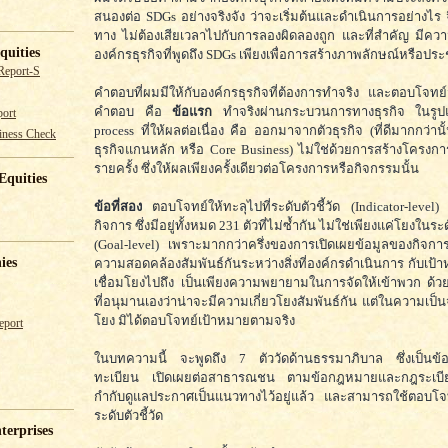
สนองต่อ SDGs อย่างจริงจัง ว่าจะเริ่มต้นและดำเนินการอย่างไร จ
ทาง ไม่ต้องเสียเวลาไปกับการลองผิดลองถูก และที่สำคัญ มีค
quities
องค์กรธุรกิจที่พูดถึง SDGs เพียงเพื่อการสร้างภาพลักษณ์หรือประ
Report-S
คำตอบที่ผมมีให้กับองค์กรธุรกิจที่ต้องการทำจริง และตอบโจทย์จ
คำตอบ คือ
ข้อแรก
ทำจริงผ่านกระบวนการทางธุรกิจ ในรูป
ort
process ที่ให้ผลต่อเนื่อง คือ ออกมาจากตัวธุรกิจ (ที่ดีมากกว่า
iness Check
ธุรกิจแกนหลัก หรือ Core Business) ไม่ใช่ด้วยการสร้างโครงก
รายครั้ง ซึ่งให้ผลเพียงครั้งเดียวต่อโครงการหรือกิจกรรมนั้น
Equities
ข้อที่สอง
ตอบโจทย์ให้ทะลุไปที่ระดับตัวชี้วัด (Indicator-level) ที
กิจการ ซึ่งมีอยู่ทั้งหมด 231 ตัวที่ไม่ซ้ำกัน ไม่ใช่เพียงแค่โยงในร
(Goal-level) เพราะมากกว่าครึ่งของการเปิดเผยข้อมูลของกิจกา
ies
ความสอดคล้องสัมพันธ์กันระหว่างสิ่งที่องค์กรดำเนินการ กับเป้า
เชื่อมโยงไปถึง เป็นเพียงความพยายามในการจัดให้เข้าพวก ด้วยช
ที่อนุมานเองว่าน่าจะมีความเกี่ยวโยงสัมพันธ์กัน แต่ในความเป็นจริง
โยง มิได้ตอบโจทย์เป้าหมายตามจริง
eport
ในบทความนี้ จะพูดถึง 7 ตัววัดด้านธรรมาภิบาล ซึ่งเป็นข้อม
ทะเบียน เปิดเผยต่อสาธารณชน ตามข้อกฎหมายและกฎระเบียบ
กำกับดูแลประกาศเป็นแนวทางไว้อยู่แล้ว และสามารถใช้ตอบ
ระดับตัวชี้วัด
terprises