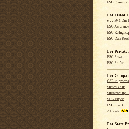
ESG Premium
For Listed E
แบบ 56-1 One 
ESG Assurance
ESG Rating Rep
ESG Data Read
For Private 
ESG Private
ESG Profile
For Compan
CSR-in-process
Shared Value
Sustainability R
SDG Impact
ESG Credit
AI Tools
For State En