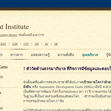
t Institute
raining Partner
นับตั้งแต่ปี พ.ศ.2556
¦
ESG
¦
CSR
¦
CSV
¦
SD
¦
SE
¦
SB
ัก
ข่าวสาร
แหล่งความรู้
ความยั่งยืน
อุณหภิบาล
รู้
Earns
7 ตัววัดด้านธรรมาภิบาล ที่กิจการมีข้อมูลและตอ
ity
นับตั้งแต่ที่องค์การสหประชาชาติได้ประกาศ
เป้าหมายโลกว่าด้วย
ยั่งยืน
หรือ Sustainable Development Goals (SDGs) เมื่อปี ค.ศ.2
เป็นทิศทางการพัฒนาโลกในกรอบระยะเวลา 15 ปี ภาคเอกชน ได้ม
s
ในฐานะที่เป็นภาคส่วนหนึ่งของสังคมโลก เข้าร่วมเป็นหุ้นส่วน
การบรรลุเป้าหมายโลก 17 ข้อ
und
ผมได้รับข้อคำถามจากองค์กรธุรกิจหลายแห่งที่มีความประสงค์