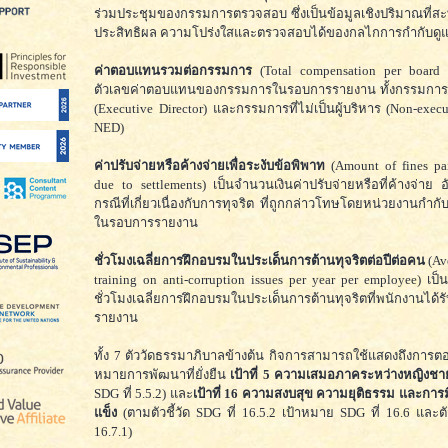
ร่วมประชุมของกรรมการตรวจสอบ ซึ่งเป็นข้อมูลเชิงปริมาณที่สะท
ประสิทธิผล ความโปร่งใสและตรวจสอบได้ของกลไกการกำกับดู
ค่าตอบแทนรวมต่อกรรมการ
(Total compensation per board 
ตัวเลขค่าตอบแทนของกรรมการในรอบการรายงาน ทั้งกรรมการที่เ
(Executive Director) และกรรมการที่ไม่เป็นผู้บริหาร (Non-execu
NED)
ค่าปรับจ่ายหรือค้างจ่ายเพื่อระงับข้อพิพาท
(Amount of fines pa
due to settlements) เป็นจำนวนเงินค่าปรับจ่ายหรือที่ค้างจ่าย 
กรณีที่เกี่ยวเนื่องกับการทุจริต ที่ถูกกล่าวโทษโดยหน่วยงานกำก
ในรอบการรายงาน
ชั่วโมงเฉลี่ยการฝึกอบรมในประเด็นการต้านทุจริตต่อปีต่อคน
(Av
training on anti-corruption issues per year per employee) เป
ชั่วโมงเฉลี่ยการฝึกอบรมในประเด็นการต้านทุจริตที่พนักงานได้
รายงาน
ทั้ง 7 ตัววัดธรรมาภิบาลข้างต้น กิจการสามารถใช้แสดงถึงการต
หมายการพัฒนาที่ยั่งยืน
เป้าที่ 5 ความเสมอภาคระหว่างหญิงชา
SDG ที่ 5.5.2) และ
เป้าที่ 16 ความสงบสุข ความยุติธรรม และการมี
แข็ง
(ตามตัวชี้วัด SDG ที่ 16.5.2 เป้าหมาย SDG ที่ 16.6 และตัว
16.7.1)