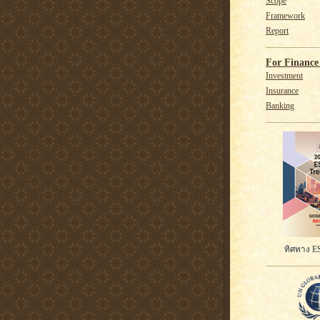
Scope
Framework
Report
For Finance 
Investment
Insurance
Banking
ทิศทาง ES