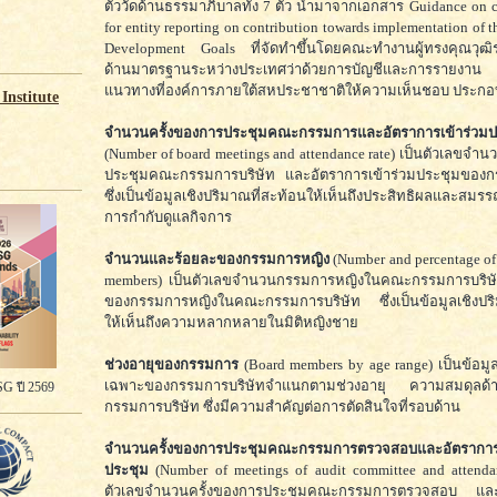
ตัววัดด้านธรรมาภิบาลทั้ง 7 ตัว นำมาจากเอกสาร Guidance on co
for entity reporting on contribution towards implementation of t
Development Goals ที่จัดทำขึ้นโดยคณะทำงานผู้ทรงคุณวุฒิร
ด้านมาตรฐานระหว่างประเทศว่าด้วยการบัญชีและการรายงาน
แนวทางที่องค์การภายใต้สหประชาชาติให้ความเห็นชอบ ประกอ
Institute
จำนวนครั้งของการประชุมคณะกรรมการและอัตราการเข้าร่วมป
(Number of board meetings and attendance rate) เป็นตัวเลขจำน
ประชุมคณะกรรมการบริษัท และอัตราการเข้าร่วมประชุมของก
ซึ่งเป็นข้อมูลเชิงปริมาณที่สะท้อนให้เห็นถึงประสิทธิผลและส
การกำกับดูแลกิจการ
จำนวนและร้อยละของกรรมการหญิง
(Number and percentage o
members) เป็นตัวเลขจำนวนกรรมการหญิงในคณะกรรมการบริษ
ของกรรมการหญิงในคณะกรรมการบริษัท ซึ่งเป็นข้อมูลเชิงปริ
ให้เห็นถึงความหลากหลายในมิติหญิงชาย
ช่วงอายุของกรรมการ
(Board members by age range) เป็นข้อ
เฉพาะของกรรมการบริษัทจำแนกตามช่วงอายุ ความสมดุลด้
G ปี 2569
กรรมการบริษัท ซึ่งมีความสำคัญต่อการตัดสินใจที่รอบด้าน
จำนวนครั้งของการประชุมคณะกรรมการตรวจสอบและอัตราการเ
ประชุม
(Number of meetings of audit committee and attendan
ตัวเลขจำนวนครั้งของการประชุมคณะกรรมการตรวจสอบ และอ